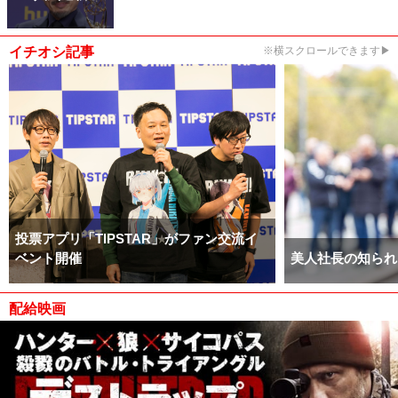
イチオシ記事
※横スクロールできます▶
投票アプリ「TIPSTAR」がファン交流イ
ベント開催
美人社長の知られ
配給映画