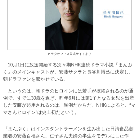
ヒラタオフィス公式サイトより
10月1日に放送開始する次々期NHK連続ドラマ小説『まんぷ
く』のメインキャストが、安藤サクラと長谷川博己に決定し、
朝ドラファンを驚かせている。
というのは、朝ドラのヒロインには若手が抜擢されるのが通
例で、すでに30歳を過ぎ、昨年6月には第1子となる女児を出産
した安藤が起用されるのは、異例だからだ。NHKによると、“マ
マさんヒロイン”は史上初だという。
『まんぷく』はインスタントラーメンを生み出した日清食品創
業者の安藤百福さん、仁子さん夫婦の半生をモデルにした作