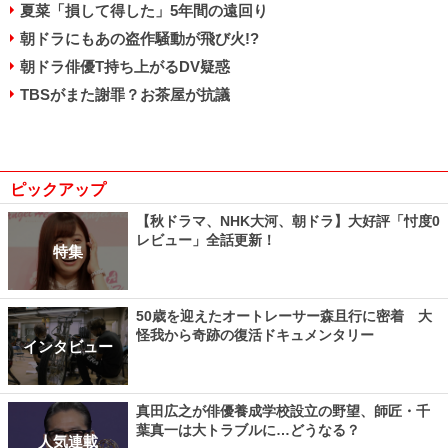
夏菜「損して得した」5年間の遠回り
朝ドラにもあの盗作騒動が飛び火!?
朝ドラ俳優T持ち上がるDV疑惑
TBSがまた謝罪？お茶屋が抗議
ピックアップ
【秋ドラマ、NHK大河、朝ドラ】大好評「忖度0
レビュー」全話更新！
特集
50歳を迎えたオートレーサー森且行に密着 大
怪我から奇跡の復活ドキュメンタリー
インタビュー
真田広之が俳優養成学校設立の野望、師匠・千
葉真一は大トラブルに…どうなる？
人気連載