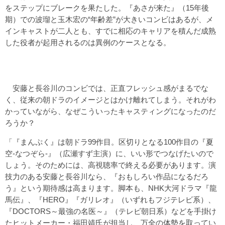
をステップにブレークを果たした。『あさが来た』（15年後
期）での波瑠と玉木宏の“年齢差”が大きいコンビはあるが、メ
インキャストが二人とも、すでに相応のキャリアを積んだ成熟
した役者が起用されるのは異例のケースとなる。
安藤と長谷川のコンビでは、正直フレッシュ感がまるでな
く、従来の朝ドラのイメージとはかけ離れてしまう。それがわ
かっていながら、なぜこういったキャスティングになったのだ
ろうか？
「『まんぷく』は朝ドラ99作目。区切りとなる100作目の『夏
空-なつぞら-』（広瀬すず主演）に、いい形でつなげたいので
しょう。そのためには、高視聴率で終える必要があります。演
技力のある安藤と長谷川なら、『おもしろい作品になるだろ
う』という期待感は高まります。脚本も、NHK大河ドラマ『龍
馬伝』、『HERO』『ガリレオ』（いずれもフジテレビ系）、
『DOCTORS～最強の名医～』（テレビ朝日系）などを手掛け
たヒットメーカー・福田靖氏が担当し、万全の体勢を取ってい