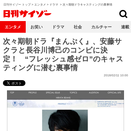
日刊サイゾー トップ
>
エンタメ
>
ドラマ
>
次々期朝ドラキャスティングの裏事情
日刊サイゾー
エンタメ
お笑い
ドラマ
社会
カルチャー
連載
次々期朝ドラ『まんぷく』、安藤サ
クラと長谷川博己のコンビに決
定！ “フレッシュ感ゼロ”のキャス
ティングに潜む裏事情
2018/02/11 10:00