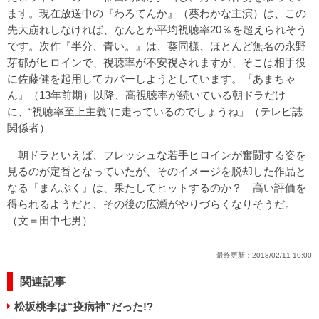
ます。現在放送中の『わろてんか』（葵わかな主演）は、この
先大崩れしなければ、なんとか平均視聴率20％を超えられそう
です。次作『半分、青い。』は、葵同様、ほとんど無名の永野
芽郁がヒロインで、視聴率が不安視されますが、そこは相手役
に佐藤健を起用してカバーしようとしています。『あまちゃ
ん』（13年前期）以降、高視聴率が続いている朝ドラだけ
に、“視聴率至上主義”に走っているのでしょうね」（テレビ誌
関係者）
朝ドラといえば、フレッシュな若手ヒロインが奮闘する姿を
見るのが定番となっていたが、そのイメージを脱却した作品と
なる『まんぷく』は、果たしてヒットするのか？ 高い評価を
得られるようだと、その後の広瀬がやりづらくなりそうだ。
（文＝田中七男）
最終更新：
2018/02/11 10:00
関連記事
松坂桃李は“疫病神”だった!?