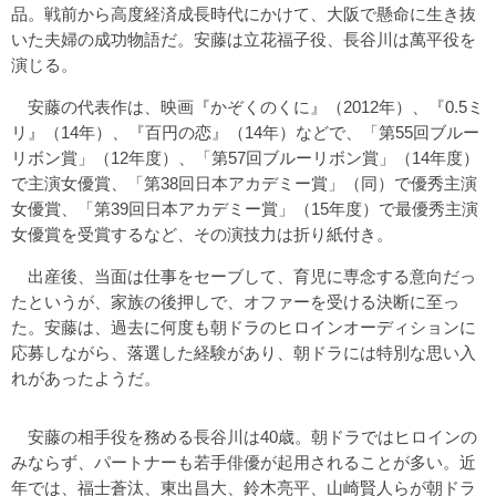
品。戦前から高度経済成長時代にかけて、大阪で懸命に生き抜
いた夫婦の成功物語だ。安藤は立花福子役、長谷川は萬平役を
演じる。
安藤の代表作は、映画『かぞくのくに』（2012年）、『0.5ミ
リ』（14年）、『百円の恋』（14年）などで、「第55回ブルー
リボン賞」（12年度）、「第57回ブルーリボン賞」（14年度）
で主演女優賞、「第38回日本アカデミー賞」（同）で優秀主演
女優賞、「第39回日本アカデミー賞」（15年度）で最優秀主演
女優賞を受賞するなど、その演技力は折り紙付き。
出産後、当面は仕事をセーブして、育児に専念する意向だっ
たというが、家族の後押しで、オファーを受ける決断に至っ
た。安藤は、過去に何度も朝ドラのヒロインオーディションに
応募しながら、落選した経験があり、朝ドラには特別な思い入
れがあったようだ。
安藤の相手役を務める長谷川は40歳。朝ドラではヒロインの
みならず、パートナーも若手俳優が起用されることが多い。近
年では、福士蒼汰、東出昌大、鈴木亮平、山崎賢人らが朝ドラ