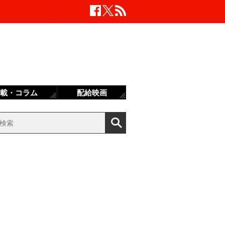
載・コラム
配給映画