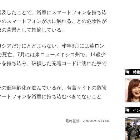
及したことで、浴室にスマートフォンを持ち込
中のスマートフォンが水に触れることの危険性が
故の背景として指摘している。
シアだけにとどまらない。昨年3月には英ロン
で死亡。7月には米ニューメキシコ州で、14歳少
ンを持ち込み、破損した充電コードに濡れた手で
特
の低年齢化が進んでいるが、有害サイトの危険
マートフォンを浴室に持ち込むべきでないこと
。
イ
最終更新：
2018/02/18 14:00