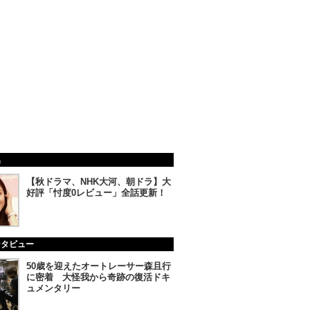
集
【秋ドラマ、NHK大河、朝ドラ】大
好評「忖度0レビュー」全話更新！
ンタビュー
50歳を迎えたオートレーサー森且行
に密着 大怪我から奇跡の復活ドキ
ュメンタリー