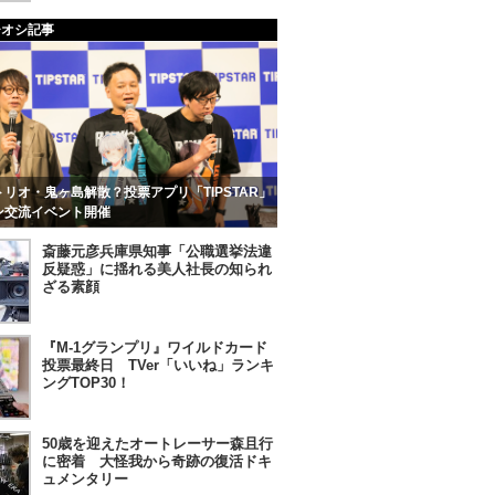
チオシ記事
リオ・鬼ヶ島解散？投票アプリ「TIPSTAR」
ン交流イベント開催
斎藤元彦兵庫県知事「公職選挙法違
反疑惑」に揺れる美人社長の知られ
ざる素顔
『M-1グランプリ』ワイルドカード
投票最終日 TVer「いいね」ランキ
ングTOP30！
50歳を迎えたオートレーサー森且行
に密着 大怪我から奇跡の復活ドキ
ュメンタリー