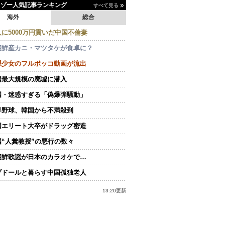
イゾー人気記事ランキング
すべて見る
海外
総合
人に5000万円貢いだ中国不倫妻
朝鮮産カニ・マツタケが食卓に？
裸少女のフルボッコ動画が流出
国最大規模の廃墟に潜入
国・迷惑すぎる「偽爆弾騒動」
界野球、韓国から不満殺到
国エリート大卒がドラッグ密造
国“人糞教授”の悪行の数々
朝鮮歌謡が日本のカラオケで…
ブドールと暮らす中国孤独老人
13:20更新