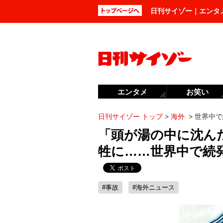
日刊サイゾー｜エンタ
エンタメ
お笑い
日刊サイゾー トップ
>
海外
>
世界中で
「頭が湯の中に沈ん
牲に……世界中で続
#事故
#海外ニュース