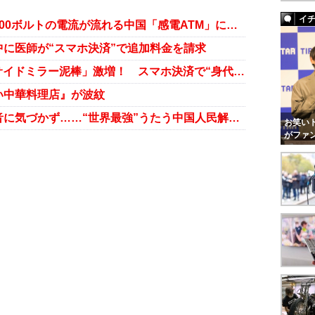
イ
暗証番号入力中にビリビリッ！ 200ボルトの電流が流れる中国「感電ATM」にご用心
に医師が“スマホ決済”で追加料金を請求
電子決済社会の盲点!? 中国で「サイドミラー泥棒」激増！ スマホ決済で“身代金”要求も……
い中華料理店』が波紋
スマホゲームに熱中しすぎて警報音に気づかず……“世界最強”うたう中国人民解放軍が崩壊間近!?
お笑いト
がファ