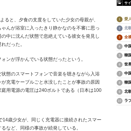
サ
愛
によると、夕食の支度をしていた少女の母親が、
ちゃんが浴室に入ったきり静かなのを不審に思っ
北
湯の中に沈んだ状態で息絶えている彼女を発見し
全
遅れだった。
中
韓
ォンが浮かんでいる状態だったという。
世
中
状態のスマートフォンで音楽を聴きながら入浴
ンが充電ケーブルごと水没したことが事故の原因
韓
庭用電源の電圧は240ボルトである（日本は100
北
ラ
で14歳少女が、同じく充電器に接続されたスマー
するなど、同様の事故が続発している。