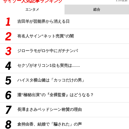
サイゾー人気記事ランキング
1:20更新
エンタメ
総合
吉田羊が芸能界から消える日
有名人サイン“ネット売買”の闇
ジローラモがロケ中にガチナンパ
セクゾがオリコン1位も実売は……
ハイスタ横山健は「カッコだけの男」
瀧“極秘出演”の『全裸監督』はどうなる？
長澤まさみベッドシーン称賛の理由
倉持由香、結婚で「騙された」の声