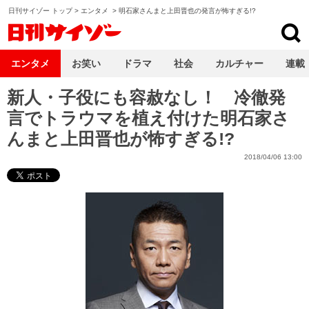
日刊サイゾー トップ
>
エンタメ
>
明石家さんまと上田晋也の発言が怖すぎる!?
日刊サイゾー
エンタメ
お笑い
ドラマ
社会
カルチャー
連載
新人・子役にも容赦なし！ 冷徹発
言でトラウマを植え付けた明石家さ
んまと上田晋也が怖すぎる!?
2018/04/06 13:00