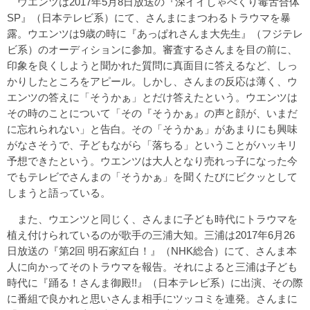
ウエンツは2017年5月8日放送の『深イイしゃべくり毒舌合体
SP』（日本テレビ系）にて、さんまにまつわるトラウマを暴
露。ウエンツは9歳の時に『あっぱれさんま大先生』（フジテレ
ビ系）のオーディションに参加。審査するさんまを目の前に、
印象を良くしようと聞かれた質問に真面目に答えるなど、しっ
かりしたところをアピール。しかし、さんまの反応は薄く、ウ
エンツの答えに「そうかぁ」とだけ答えたという。ウエンツは
その時のことについて「その『そうかぁ』の声と顔が、いまだ
に忘れられない」と告白。その「そうかぁ」があまりにも興味
がなさそうで、子どもながら「落ちる」ということがハッキリ
予想できたという。ウエンツは大人となり売れっ子になった今
でもテレビでさんまの「そうかぁ」を聞くたびにビクッとして
しまうと語っている。
また、ウエンツと同じく、さんまに子ども時代にトラウマを
植え付けられているのが歌手の三浦大知。三浦は2017年6月26
日放送の『第2回 明石家紅白！』（NHK総合）にて、さんま本
人に向かってそのトラウマを報告。それによると三浦は子ども
時代に『踊る！さんま御殿!!』（日本テレビ系）に出演、その際
に番組で良かれと思いさんま相手にツッコミを連発。さんまに