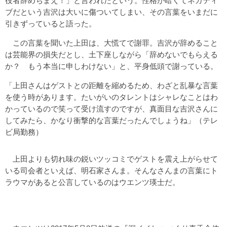
役者辞めちまえ！」と言われたという。性格が暗くてネガティ
ブだという吉沢は大いに傷ついてしまい、その言葉をいまだに
引きずっていると語った。
この言葉を聞いた上田は、大慌てで謝罪。吉沢が辞めること
は芸能界の損失だとし、土下座しながら「辞めないでもらえる
か？ もう本当に申しわけない」と、平身低頭で謝っている。
「上田さんはゲストとの距離を縮めるため、わざと乱暴な言葉
を使う時があります。たいがいのタレントはシャレなことはわ
かっているので笑って受け流すのですが、真面目な吉沢さんに
してみたら、かなり衝撃的な言葉だったんでしょうね」（テレ
ビ局勤務）
上田よりも切れ味の鋭いツッコミでゲストを震え上がらせて
いる司会者といえば、明石家さんま。そんなさんまの言葉にト
ラウマがあると公言しているのはウエンツ瑛士だ。