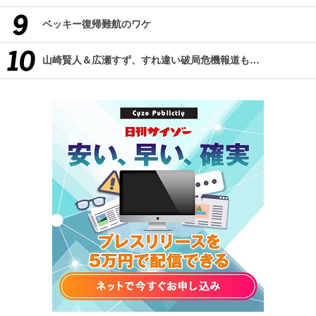
ベッキー復帰難航のワケ
山崎賢人＆広瀬すず、すれ違い破局危機報道も…