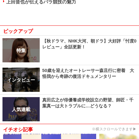
上田晋也が伝えるパラ競技の魅力
ピックアップ
【秋ドラマ、NHK大河、朝ドラ】大好評「忖度0
レビュー」全話更新！
特集
50歳を迎えたオートレーサー森且行に密着 大
怪我から奇跡の復活ドキュメンタリー
インタビュー
真田広之が俳優養成学校設立の野望、師匠・千
葉真一は大トラブルに…どうなる？
人気連載
イチオシ記事
※横スクロールできます▶