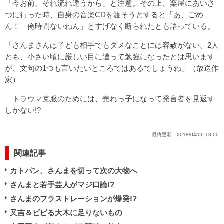
「今お前、それ流れ違うから」と注意。その上、楽屋にあいさ
つに行った時、自身の音楽CDを渡そうとすると「あ、ごめ
ん！ 俺時間ないねん」とすげなく断られたとも語っている。
「さんまさんは子ども相手でもダメなことには容赦がない。2人
とも、小さい頃に厳しい目に遭って勉強になったとは思います
が、文句の1つも言いたいところではあるでしょうね」（放送作
家）
トラウマ克服のためには、売れっ子になって発言者を見返す
しかない!?
最終更新：
2018/04/06 13:00
関連記事
カトパン、さんまを切って次の大物へ
さんまと若手芸人がマジ口論!?
さんまのフラストレーションが爆発!?
又吉＆ビビる大木に足りないもの