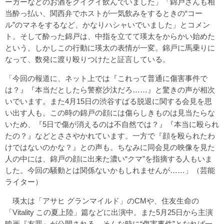
ーガーなどのお酒をグイグイ飲んでいました」「錦戸さんも相
当酔っ払い、関西弁でホストが一気飲みをするときの“コー
ル”のマネをするなど、かなりハシャいでいました」とコメン
ト。そして酔った錦戸は、中指を立てて瑛太をからかい始めた
という。しかしこの行動に瑛太の表情が一変。錦戸に馬乗りに
なって、数発に渡り殴りつけたと証言している。
「今回の報道に、ネット上では『これって普通に傷害事件で
は？』『本当だとしたら警察沙汰だろ……』と驚きの声が相次
いでいます。また4月15日の渋谷すばる脱退に関する会見を思
い出す人も。この時の錦戸の顔には傷らしきものは見当たらな
いため、『5日で傷が消えるのは不自然では？』『本当に殴られ
たの？』などとささやかれています。一方で『顔を殴られたわ
けではないのかな？』との声も。ちなみに同会見の映像を見た
人の中には、錦戸の顔に出来た濃い“クマ”を指摘する人もいま
した。今回の騒動とは関係ないかもしれませんが……」（芸能
ライター）
瑛太は「アサヒ グランマイルド」のCMや、住友生命の
「Vitality この夏上陸」篇などに出演中。また5月25日から主演
映画『友罪』が公開される。そんな時に“傷害事件”となれば一