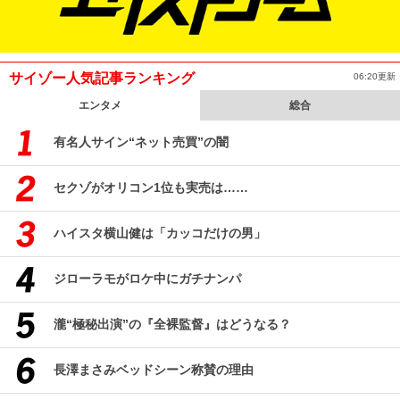
サイゾー人気記事ランキング
06:20更新
エンタメ
総合
有名人サイン“ネット売買”の闇
セクゾがオリコン1位も実売は……
ハイスタ横山健は「カッコだけの男」
ジローラモがロケ中にガチナンパ
瀧“極秘出演”の『全裸監督』はどうなる？
長澤まさみベッドシーン称賛の理由