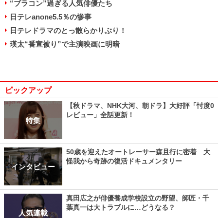
“ブラコン”過ぎる人気俳優たち
日テレanone5.5％の惨事
日テレドラマのとっ散らかりぶり！
瑛太“番宣被り”で主演映画に明暗
ピックアップ
【秋ドラマ、NHK大河、朝ドラ】大好評「忖度0
レビュー」全話更新！
特集
50歳を迎えたオートレーサー森且行に密着 大
怪我から奇跡の復活ドキュメンタリー
インタビュー
真田広之が俳優養成学校設立の野望、師匠・千
葉真一は大トラブルに…どうなる？
人気連載