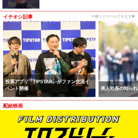
イチオシ記事
※横スクロールできます▶
投票アプリ「TIPSTAR」がファン交流イ
ベント開催
美人社長の知られ
配給映画