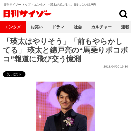
日刊サイゾー トップ
>
エンタメ
>
瑛太がボコるも、傷1つない錦戸亮
日刊サイゾー
エンタメ
お笑い
ドラマ
社会
カルチャー
連載
「瑛太はやりそう」「前もやらかし
てる」 瑛太と錦戸亮の“馬乗りボコボ
コ”報道に飛び交う憶測
2018/04/20 19:30