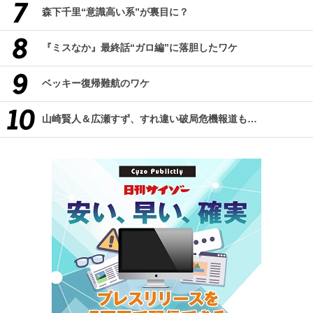
森下千里“意識高い系”が裏目に？
『ミスなか』最終話“ガロ編”に落胆したワケ
ベッキー復帰難航のワケ
山崎賢人＆広瀬すず、すれ違い破局危機報道も…