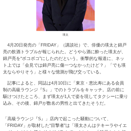
瑛太
4月20日発売の「FRIDAY」（講談社）で、俳優の瑛太と錦戸
亮の飲酒トラブルが報じられた。どうやら酒に酔った瑛太が、
錦戸亮を“ボコボコ”にしたのだという。衝撃的な報道に、ネッ
ト上では「会見では錦戸亮に傷一つなかったけど？」「でも瑛
太ならやりそう」と様々な憶測が飛び交っている。
記事によると、同誌は4月10日に「東京・恵比寿にある会員
制の高級ラウンジ『S』」でのトラブルをキャッチ。店の前に
駆けつけたところ、まず瑛太が1人で姿を現してタクシーに乗り
込み、その後、錦戸が数名の男性と出てきたそうだ。
「高級ラウンジ『S』」店内で起こった騒動について、
「FRIDAY」が取材した“目撃者”は「瑛太さんはテキーラやイエ