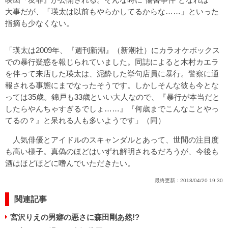
大事だが、「瑛太は以前もやらかしてるからな……」といった
指摘も少なくない。
「瑛太は2009年、『週刊新潮』（新潮社）にカラオケボックス
での暴行疑惑を報じられていました。同誌によると木村カエラ
を伴って来店した瑛太は、泥酔した挙句店員に暴行。警察に通
報される事態にまでなったそうです。しかしそんな彼も今とな
っては35歳。錦戸も33歳といい大人なので、『暴行が本当だと
したらやんちゃすぎるでしょ……』『何歳までこんなことやっ
てるの？』と呆れる人も多いようです」（同）
人気俳優とアイドルのスキャンダルとあって、世間の注目度
も高い様子。真偽のほどはいずれ解明されるだろうが、今後も
酒はほどほどに嗜んでいただきたい。
最終更新：
2018/04/20 19:30
関連記事
宮沢りえの男癖の悪さに森田剛あ然!?