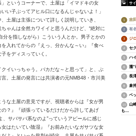
」というコーナーで、土屋は「イマドキの女
サ
わいい子ぶってアヒル口になるんじゃないよ！」
吉
中、土屋は主張について詳しく説明していき、
然ちゃんは全然カワイイと思うんだけど、“絶対に
有
（自分を指しながら）こういう人とか。男子とかの
ジ
力を入れてからの『えっ、分かんな～い』『食べ
セ
女子をディスっていく。
ハ
瀧
クイいっちゃう。バカだな～と思って」と、ぶ
長
言。土屋の発言には共演者の元NMB48・市川美
倉
ベ
ような土屋の意見ですが、視聴者からは『女が男
山
なの？』『頑張っているだけだから許してあげ
も…
よ、サバサバ系なのよ”っていうアピールに感じ
る女はたいてい陰湿』『お前みたいなガサツな女
きだよ』といった批判が続出。土屋をサバサバ系