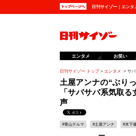
日刊サイゾー｜エンタ
エンタメ
お笑い
日刊サイゾー トップ
>
エンタメ
>
サバ
土屋アンナの“ぶり
「サバサバ系気取る
声
#青山テルマ
#土屋アンナ
#木下