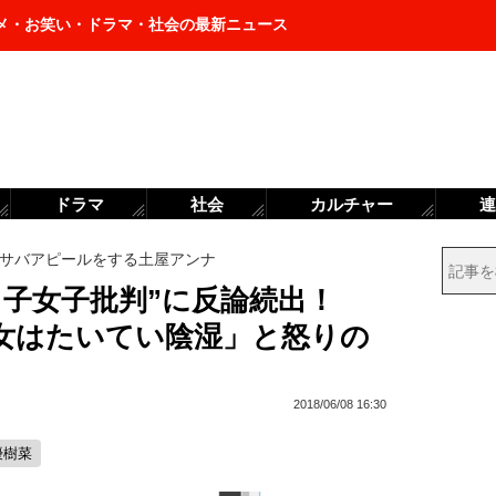
メ・お笑い・ドラマ・社会の最新ニュース
ドラマ
社会
カルチャー
連
サバアピールをする土屋アンナ
っ子女子批判”に反論続出！
女はたいてい陰湿」と怒りの
2018/06/08 16:30
優樹菜