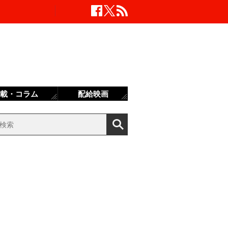
載・コラム
配給映画