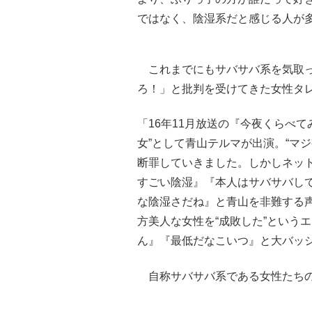
ではなく、陰湿系だと感じる人が
これまでにもサバサバ系を気取っ
ろ！」と批判を受けてきた女性タ
「16年11月放送の『今夜くらべ
女”として青山テルマが出演。“マ
断罪していきました。しかしネッ
すごい陰湿』『本人はサバサバして
な陰湿さだね』と青山を非難する
方美人な女性を“成敗した”という
ん』『最低だなこいつ』と大バッ
自称サバサバ系である女性たちの