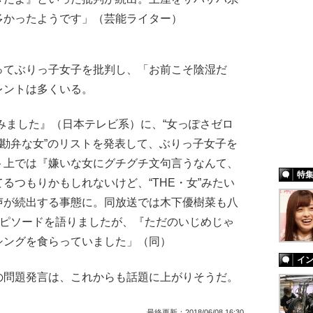
多かったようです」（芸能ライター）
てぶりっ子女子を批判し、「お前こそ陰湿だ
レントは多くいる。
てみました』（日本テレビ系）に、“女っぽさゼロ
ジ勘弁な女”のリストを発表して、ぶりっ子女子を
ト上では『嫌いな女にグチグチ文句言うなんて、
特
るつもりかもしれないけど、“THE・女”みたい
声が続出する事態に。同放送では木下優樹菜も八
エピソードを語りましたが、『ただのいじめじゃ
シングを食らっていました」（同）
イ
問題発言は、これからも話題に上がりそうだ。
最終更新：
2018/06/08 16:30