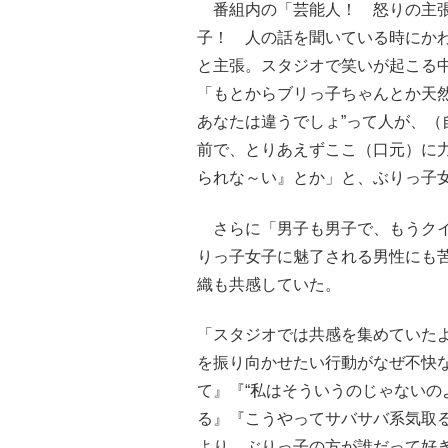
番組内の「芸能人！ 怒りの主張
子！ 人の話を聞いている時にか
と主張。スタジオで笑いが起こる
「もとからブリっ子ちゃんとか天
あなたは違うでしょ”って人が、
前で、とりあえずここ（口元）に
られな～い』とか」と、ぶりっ子
さらに「男子も男子で、もうクイ
りっ子女子に魅了される男性にも苦
織も共感していた。
「スタジオでは共感を集めていた
を振り向かせたい行動がなぜ不快
て』『“私はそういうのじゃないの
る』『こうやってサバサバ系気取
より、ぶりっ子の方が誰だって好