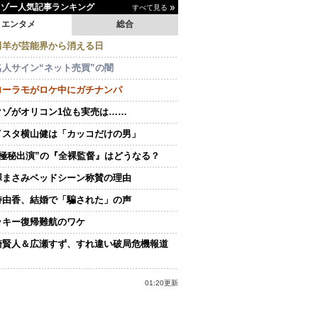
イゾー人気記事ランキング
すべて見る
エンタメ
総合
田羊が芸能界から消える日
名人サイン“ネット売買”の闇
ローラモがロケ中にガチナンパ
クゾがオリコン1位も実売は……
イスタ横山健は「カッコだけの男」
“極秘出演”の『全裸監督』はどうなる？
澤まさみベッドシーン称賛の理由
持由香、結婚で「騙された」の声
ッキー復帰難航のワケ
崎賢人＆広瀬すず、すれ違い破局危機報道
01:20更新