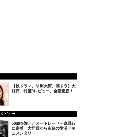
集
【秋ドラマ、NHK大河、朝ドラ】大
好評「忖度0レビュー」全話更新！
ンタビュー
50歳を迎えたオートレーサー森且行
に密着 大怪我から奇跡の復活ドキ
ュメンタリー