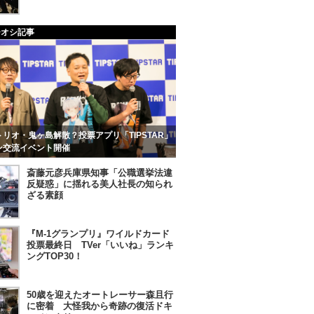
チオシ記事
リオ・鬼ヶ島解散？投票アプリ「TIPSTAR」
ン交流イベント開催
斎藤元彦兵庫県知事「公職選挙法違
反疑惑」に揺れる美人社長の知られ
ざる素顔
『M-1グランプリ』ワイルドカード
投票最終日 TVer「いいね」ランキ
ングTOP30！
50歳を迎えたオートレーサー森且行
に密着 大怪我から奇跡の復活ドキ