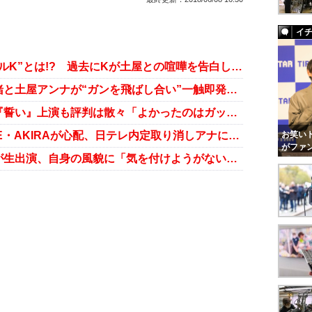
イ
土屋アンナと殴り合い疑惑の“モデルK”とは!? 過去にKが土屋との喧嘩を告白していた！
モデル同士のプライドが……菜々緒と土屋アンナが“ガンを飛ばし合い”一触即発に!?
土屋アンナ“降板訴訟”騒動の舞台『誓い』上演も評判は散々「よかったのはガッツ石松だけ」
土屋アンナ降板舞台が上演、EXILE・AKIRAが心配、日テレ内定取り消しアナに厳しい声……週末芸能ニュース雑話
お笑いト
がファ
土屋アンナ舞台中止騒動の甲斐氏が生出演、自身の風貌に「気を付けようがない。わっはっは！」となぜか高笑い