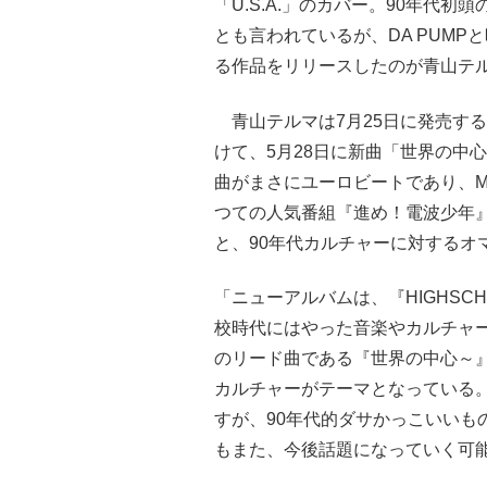
「U.S.A.」のカバー。90年代
とも言われているが、DA PUMP
る作品をリリースしたのが青山テ
青山テルマは7月25日に発売するニ
けて、5月28日に新曲「世界の中心～W
曲がまさにユーロビートであり、M
つての人気番組『進め！電波少年
と、90年代カルチャーに対するオ
「ニューアルバムは、『HIGHSC
校時代にはやった音楽やカルチャ
のリード曲である『世界の中心～』
カルチャーがテーマとなっている。DA
すが、90年代的ダサかっこいいも
もまた、今後話題になっていく可