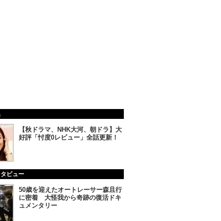
集
【秋ドラマ、NHK大河、朝ドラ】大
好評「忖度0レビュー」全話更新！
ンタビュー
50歳を迎えたオートレーサー森且行
に密着 大怪我から奇跡の復活ドキ
ュメンタリー