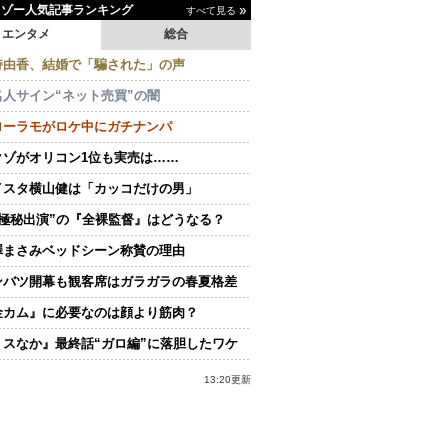
イゾー人気記事ランキング
すべて見る
エンタメ
総合
持由香、結婚で「騙された」の声
名人サイン“ネット売買”の闇
ローラモがロケ中にガチナンパ
クゾがオリコン1位も実売は……
イスタ横山健は「カッコだけの男」
“極秘出演”の『全裸監督』はどうなる？
澤まさみベッドシーン称賛の理由
ンバツ開幕も観客席はガラガラの春夏格差
金カム』に必要なのは顔より筋肉？
ミスなか』最終話“ガロ編”に落胆したワケ
13:20更新