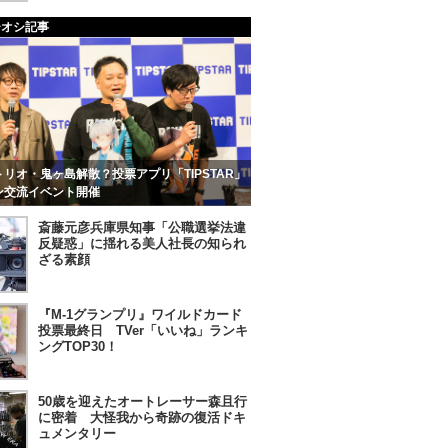
チオシ記事
リオ・鬼ヶ島解散？投票アプリ「TIPSTAR」
ン交流イベント開催
斎藤元彦兵庫県知事「公職選挙法違
反疑惑」に揺れる美人社長の知られ
ざる素顔
『M-1グランプリ』ワイルドカード
投票最終日 TVer「いいね」ランキ
ングTOP30！
50歳を迎えたオートレーサー森且行
に密着 大怪我から奇跡の復活ドキ
ュメンタリー