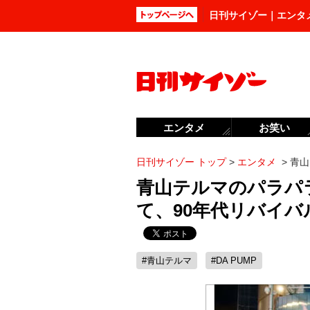
日刊サイゾー｜エンタ
エンタメ
お笑い
日刊サイゾー トップ
>
エンタメ
>
青山
青山テルマのパラパラ
て、90年代リバイ
#青山テルマ
#DA PUMP