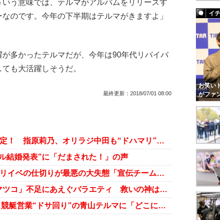
ういう意味では、テルマがアルバムをリリースす
イ
ーなのです。今年の下半期はテルマがきますよ」
が多かったテルマだが、今年は90年代リバイバ
しても大活躍しそうだ。
お笑いト
最終更新：
2018/07/01 08:00
がファ
DA PUMP、早くも「紅白」出演内定！ 指原莉乃、オリラジ中田も“ドハマリ”のダサかっこよさ
ダブル結婚発表”に「だまされた！」の声
DA PUMP新曲が大ブレークも、リリイベの仕切りが最悪の大失態「宣伝チームはしっかり仕事をしろ！」
マンネリに危機感「ポスト有吉・マツコ」不足にあえぐバラエティ 救いの神は青山テルマか
シングル180位、アルバム78位……競艇営業“ドサ回り”の青山テルマに「どこにいるの？」の声