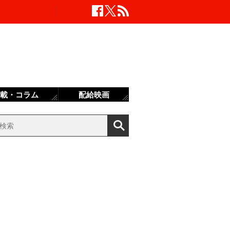
載・コラム
配給映画