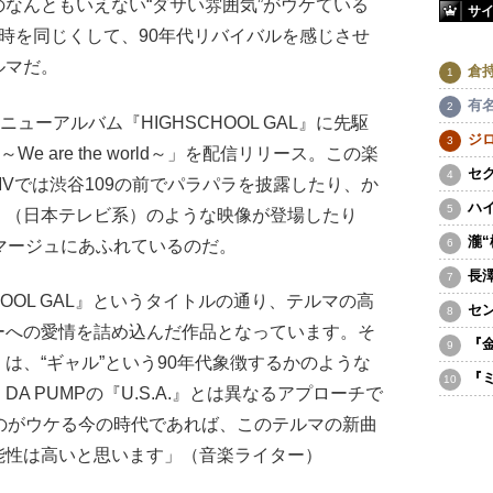
初頭のなんともいえない“ダサい雰囲気”がウケている
サ
と時を同じくして、90年代リバイバルを感じさせ
ルマだ。
倉
有
ューアルバム『HIGHSCHOOL GAL』に先駆
ジ
e are the world～」を配信リリース。この楽
セ
Vでは渋谷109の前でパラパラを披露したり、か
ハ
』（日本テレビ系）のような映像が登場したり
瀧
マージュにあふれているのだ。
長
HOOL GAL』というタイトルの通り、テルマの高
セ
ーへの愛情を詰め込んだ作品となっています。そ
『
は、“ギャル”という90年代象徴するかのような
『
 PUMPの『U.S.A.』とは異なるアプローチで
のがウケる今の時代であれば、このテルマの新曲
能性は高いと思います」（音楽ライター）