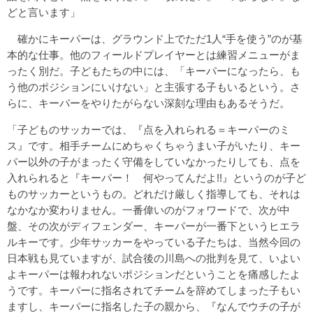
どと言います」
確かにキーパーは、グラウンド上でただ1人“手を使う”のが基
本的な仕事。他のフィールドプレイヤーとは練習メニューがま
ったく別だ。子どもたちの中には、「キーパーになったら、も
う他のポジションにいけない」と主張する子もいるという。さ
らに、キーパーをやりたがらない深刻な理由もあるそうだ。
「子どものサッカーでは、『点を入れられる＝キーパーのミ
ス』です。相手チームにめちゃくちゃうまい子がいたり、キー
パー以外の子がまったく守備をしていなかったりしても、点を
入れられると『キーパー！ 何やってんだよ!!』というのが子ど
ものサッカーというもの。どれだけ厳しく指導しても、それは
なかなか変わりません。一番偉いのがフォワードで、次が中
盤、その次がディフェンダー、キーパーが一番下というヒエラ
ルキーです。少年サッカーをやっている子たちは、当然今回の
日本戦も見ていますが、試合後の川島への批判を見て、いよい
よキーパーは報われないポジションだということを痛感したよ
うです。キーパーに指名されてチームを辞めてしまった子もい
ますし、キーパーに指名した子の親から、『なんでウチの子が