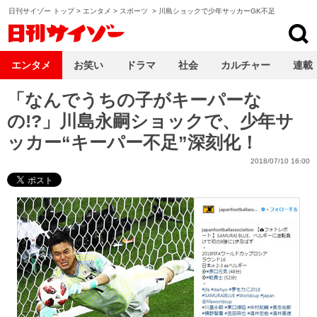
日刊サイゾー トップ
>
エンタメ
>
スポーツ
>
川島ショックで少年サッカーGK不足
日刊サイゾー
エンタメ
お笑い
ドラマ
社会
カルチャー
連載
「なんでうちの子がキーパーな
の!?」川島永嗣ショックで、少年サ
ッカー“キーパー不足”深刻化！
2018/07/10 16:00