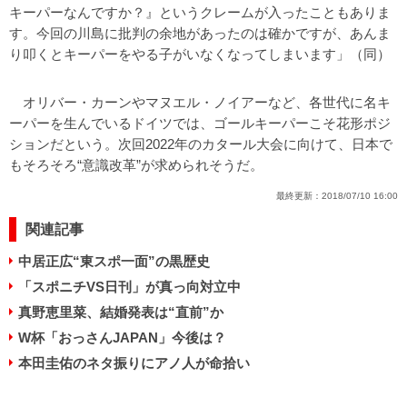
キーパーなんですか？』というクレームが入ったこともありま
す。今回の川島に批判の余地があったのは確かですが、あんま
り叩くとキーパーをやる子がいなくなってしまいます」（同）
オリバー・カーンやマヌエル・ノイアーなど、各世代に名キ
ーパーを生んでいるドイツでは、ゴールキーパーこそ花形ポジ
ションだという。次回2022年のカタール大会に向けて、日本で
もそろそろ“意識改革”が求められそうだ。
最終更新：
2018/07/10 16:00
関連記事
中居正広“東スポ一面”の黒歴史
「スポニチVS日刊」が真っ向対立中
真野恵里菜、結婚発表は“直前”か
W杯「おっさんJAPAN」今後は？
本田圭佑のネタ振りにアノ人が命拾い