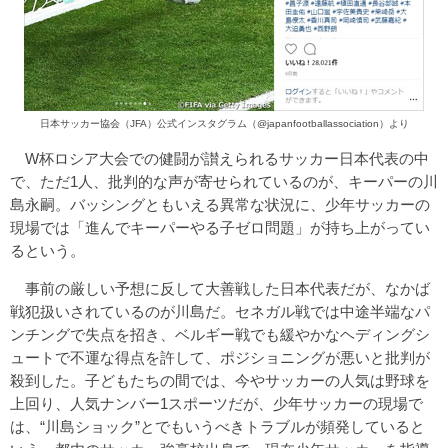
日本サッカー協会（JFA）公式インスタグラム（@japanfootballassociation）より
W杯ロシア大会での健闘が讃えられるサッカー日本代表の中
で、ただ1人、批判的な声が寄せられているのが、キーパーの川
島永嗣。バッシングともいえる異常な状況に、少年サッカーの
現場では「進んでキーパーやる子ゼロ問題」が持ち上がってい
るという。
事前の厳しい予想に反して大善戦した日本代表だが、なかば
戦犯扱いされているのが川島だ。セネガル戦では中途半端なパ
ンチングで失点を招き、ベルギー戦でも緩やかなヘディングシ
ュートで不運な得点を許して、ポジショニングが悪いと批判が
殺到した。子どもたちの間では、今やサッカーの人気は野球を
上回り、人気ナンバー1スポーツだが、少年サッカーの現場で
は、“川島ショック”とでもいうべきトラブルが頻発していると