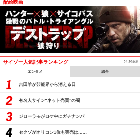
配給映画
サイゾー人気記事ランキング
04:20更新
エンタメ
総合
吉田羊が芸能界から消える日
有名人サイン“ネット売買”の闇
ジローラモがロケ中にガチナンパ
セクゾがオリコン1位も実売は……