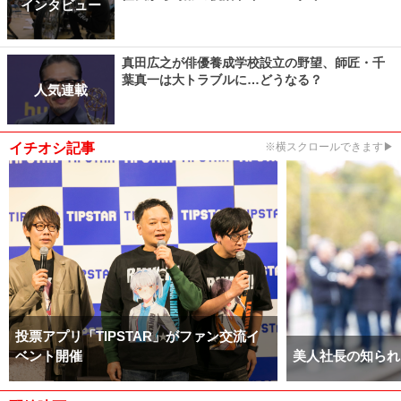
インタビュー
真田広之が俳優養成学校設立の野望、師匠・千
葉真一は大トラブルに…どうなる？
人気連載
イチオシ記事
※横スクロールできます▶
投票アプリ「TIPSTAR」がファン交流イ
ベント開催
美人社長の知られ