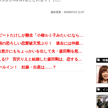
最終更新：
2018/07/12 11:57
宮沢りえ＆V6・森田剛の結婚を、ビートたけしが懸念「小柳ルミ子みたいにならなければいいけど……」
下半身はりえと一緒!? V6・森田剛の恐ろしい恋愛破天荒ぶり！ 過去には仲裁役のメリー喜多川がとばっちりも……
新婚の宮沢りえ、過去に瑛太や小出恵介にもちょっかいを出して夫・森田剛を怒らせていた!?
恋愛は高いハードルがあるほど燃える!? 宮沢りえと結婚した森田剛は、恋するたびに評価上昇！
特
ールイン！ 妊娠・出産は……？
イ