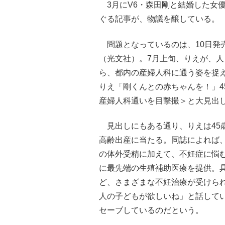
3月にV6・森田剛と結婚した女
ぐる記事が、物議を醸している。
問題となっているのは、10日発
（光文社）。7月上旬、りえが、
ら、都内の産婦人科に通う姿を捉
りえ「剛くんとの赤ちゃんを！」
産婦人科通いを目撃撮＞と大見出
見出しにもある通り、りえは45
高齢出産に当たる。同誌によれば
の体外受精に加えて、不妊症に悩
に最先端の生殖補助医療を提供。具
ど、さまざまな不妊治療が受けら
人の子どもが欲しいね」と話して
セーブしているのだという。