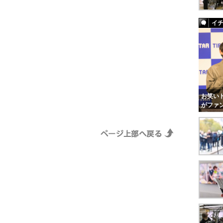
イ
お笑いト
がファ