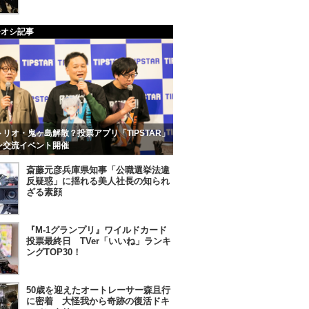
チオシ記事
リオ・鬼ヶ島解散？投票アプリ「TIPSTAR」
ン交流イベント開催
斎藤元彦兵庫県知事「公職選挙法違
反疑惑」に揺れる美人社長の知られ
ざる素顔
『M-1グランプリ』ワイルドカード
投票最終日 TVer「いいね」ランキ
ングTOP30！
50歳を迎えたオートレーサー森且行
に密着 大怪我から奇跡の復活ドキ