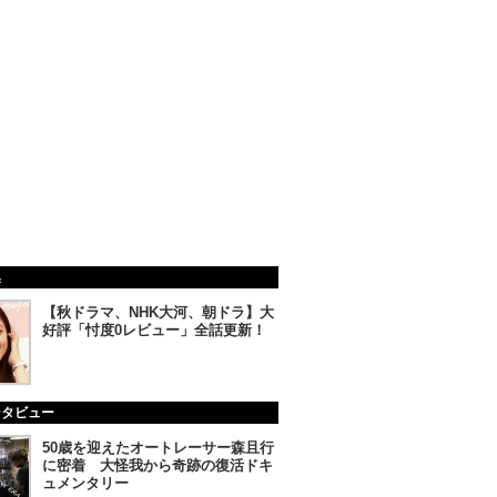
集
【秋ドラマ、NHK大河、朝ドラ】大
好評「忖度0レビュー」全話更新！
ンタビュー
50歳を迎えたオートレーサー森且行
に密着 大怪我から奇跡の復活ドキ
ュメンタリー