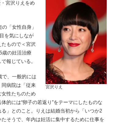
優・宮沢りえをめ
売の「女性自身」
人目を気にしなが
えたもので＜宮沢
45歳の妊活治療
しで報じている。
歳で、一般的には
、同病院は「従来
宮沢りえ
む女性たちのため
体的には“卵子の若返り”をテーマにしたものな
れる」とのこと。りえは結婚当初から「いつか2
いたそうで、年内は妊活に集中するために仕事を