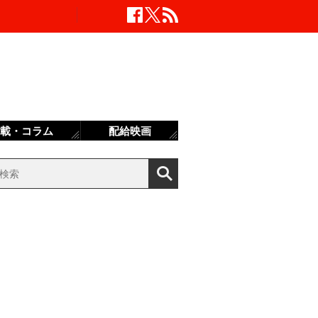
載・コラム
配給映画