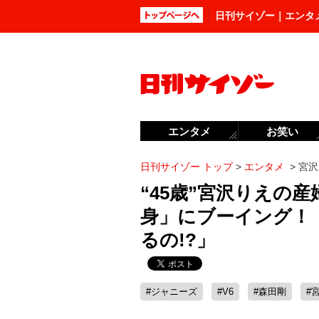
日刊サイゾー｜エンタ
エンタメ
お笑い
日刊サイゾー トップ
>
エンタメ
>
宮沢
“45歳”宮沢りえの
身」にブーイング！
るの!?」
#ジャニーズ
#V6
#森田剛
#