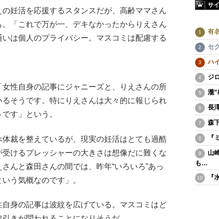
サ
の妊活を応援するスタンスだが、高齢ママさん
も。「これで万が一、デキなかったからりえさん
有
通いは個人のプライバシー。マスコミは配慮する
セ
。
ハ
ジ
女性自身の記事にジャニーズと、りえさんの所
瀧
いるそうです。特にりえさんは大々的に報じられ
長
うです」という。
森
『
体裁を整えているが、現実の妊活はとても過酷
が受けるプレッシャーの大きさは想像だに難くな
山
も…
さんと森田さんの間では、昨年“いろいろ”あっ
『
という気概なのです」。
自身の記事は波紋を広げている。マスコミはど
線引きが問われることになりそうだ。