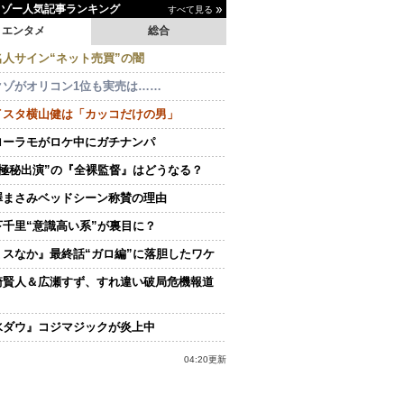
イゾー人気記事ランキング
すべて見る
エンタメ
総合
名人サイン“ネット売買”の闇
クゾがオリコン1位も実売は……
イスタ横山健は「カッコだけの男」
ローラモがロケ中にガチナンパ
“極秘出演”の『全裸監督』はどうなる？
澤まさみベッドシーン称賛の理由
下千里“意識高い系”が裏目に？
ミスなか』最終話“ガロ編”に落胆したワケ
崎賢人＆広瀬すず、すれ違い破局危機報道
水ダウ』コジマジックが炎上中
04:20更新