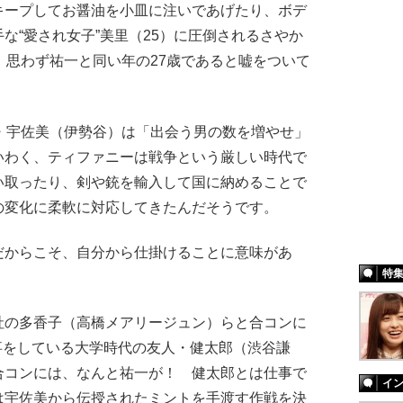
キープしてお醤油を小皿に注いであげたり、ボデ
な“愛され女子”美里（25）に圧倒されるさやか
、思わず祐一と同い年の27歳であると嘘をついて
・宇佐美（伊勢谷）は「出会う男の数を増やせ」
いわく、ティファニーは戦争という厳しい時代で
い取ったり、剣や銃を輸入して国に納めることで
の変化に柔軟に対応してきたんだそうです。
だからこそ、自分から仕掛けることに意味があ
特
の多香子（高橋メアリージュン）らと合コンに
事をしている大学時代の友人・健太郎（渋谷謙
合コンには、なんと祐一が！ 健太郎とは仕事で
イ
は宇佐美から伝授されたミントを手渡す作戦を決