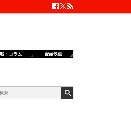
載・コラム
配給映画