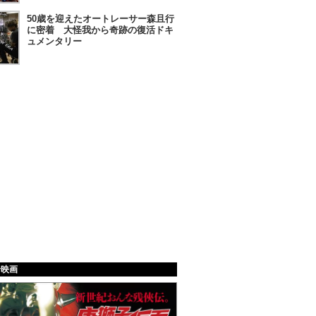
50歳を迎えたオートレーサー森且行
に密着 大怪我から奇跡の復活ドキ
ュメンタリー
給映画