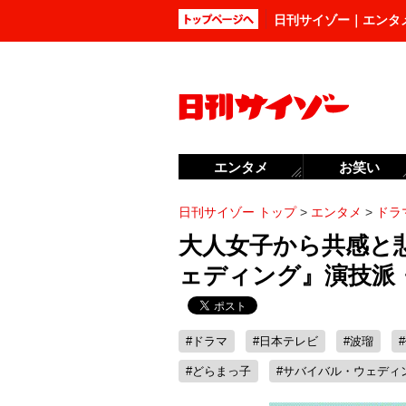
日刊サイゾー｜エンタ
エンタメ
お笑い
日刊サイゾー トップ
>
エンタメ
>
ドラ
大人女子から共感と
ェディング』演技派
#ドラマ
#日本テレビ
#波瑠
#どらまっ子
#サバイバル・ウェディ