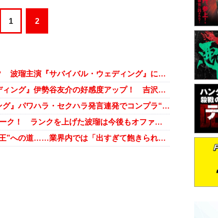
1
2
当て馬は風間俊介？ 吉沢亮……？ 波瑠主演『サバイバル・ウェディング』に感じる一抹の不安
視聴率好調の『サバイバル・ウェディング』伊勢谷友介の好感度アップ！ 吉沢亮は笑顔が胡散臭い!?
波瑠主演『サバイバル・ウエディング』パワハラ・セクハラ発言連発でコンプラ“ギリギリ”もドラマとして成立するワケ
主演ドラマが2作連続で高視聴率マーク！ ランクを上げた波瑠は今後もオファー殺到必至
波瑠、米倉涼子に次ぐ“連ドラの女王”への道……業界内では「出すぎて飽きられる」の声も