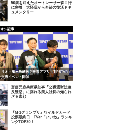
50歳を迎えたオートレーサー森且行
に密着 大怪我から奇跡の復活ドキ
ュメンタリー
チオシ記事
リオ・鬼ヶ島解散？投票アプリ「TIPSTAR」
ン交流イベント開催
斎藤元彦兵庫県知事「公職選挙法違
反疑惑」に揺れる美人社長の知られ
ざる素顔
『M-1グランプリ』ワイルドカード
投票最終日 TVer「いいね」ランキ
ングTOP30！