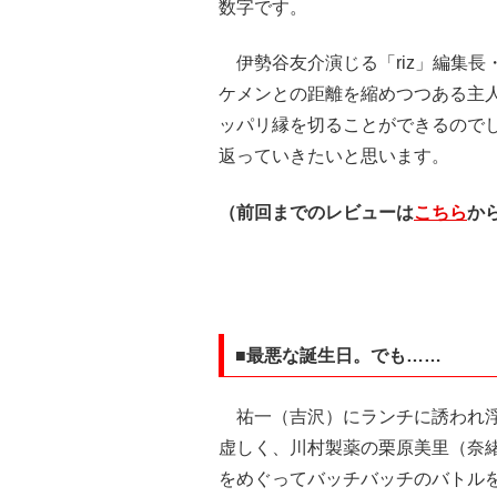
数字です。
伊勢谷友介演じる「riz」編集長
ケメンとの距離を縮めつつある主
ッパリ縁を切ることができるので
返っていきたいと思います。
（前回までのレビューは
こちら
か
■最悪な誕生日。でも……
祐一（吉沢）にランチに誘われ浮
虚しく、川村製薬の栗原美里（奈
をめぐってバッチバッチのバトル