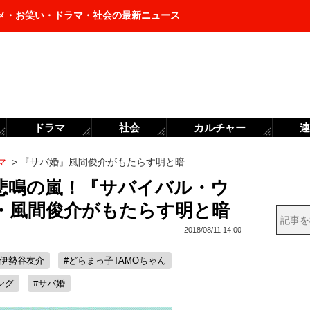
メ・お笑い・ドラマ・社会の最新ニュース
ドラマ
社会
カルチャー
連
マ
>
『サバ婚』風間俊介がもたらす明と暗
悲鳴の嵐！『サバイバル・ウ
・風間俊介がもたらす明と暗
2018/08/11 14:00
#伊勢谷友介
#どらまっ子TAMOちゃん
ング
#サバ婚