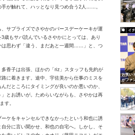
の手が触れて、ハッとなり見つめ合う2人……。
、サプライズでさやかのバースデーケーキが運
イ
を3歳もサバ読んでいるさやかにとっては、あり
かは思わず「違う、まだあと一週間……」と、つ
香子は出張、ほかの「riz」スタッフも先約が
お笑いト
家路に着きます。途中、宇佐美から仕事のミスを
がファ
込んだところにタイミングが良いのか悪いのか、
う」とお誘いが。ためらいながらも、さやかは再
きます。
ーケをキャンセルできなかったという和也に誘
と自分に言い聞かせ、和也の自宅へ。しかし、そ