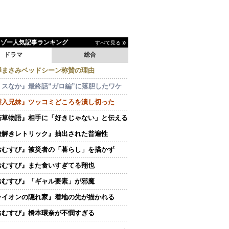
イゾー人気記事ランキング
すべて見る
ドラマ
総合
澤まさみベッドシーン称賛の理由
ミスなか』最終話“ガロ編”に落胆したワケ
潜入兄妹』ツッコミどころを潰し切った
若草物語』相手に「好きじゃない」と伝える
嘘解きレトリック』抽出された普遍性
おむすび』被災者の「暮らし」を描かず
おむすび』また食いすぎてる翔也
おむすび』「ギャル要素」が邪魔
ライオンの隠れ家』着地の先が描かれる
おむすび』橋本環奈が不憫すぎる