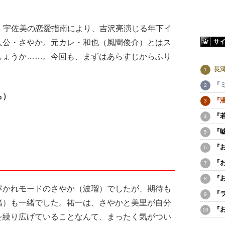
・宇佐美の恋愛指南により、吉沢亮演じる年下イ
サ
人公・さやか。元カレ・和也（風間俊介）とはス
しょうか……。今回も、まずはあらすじからふり
長
『
ら）
『
『
『
『
『
『
かれモードのさやか（波瑠）でしたが、期待も
『
緒）も一緒でした。祐一は、さやかと美里が自分
『
を繰り広げていることなんて、まったく気がつい