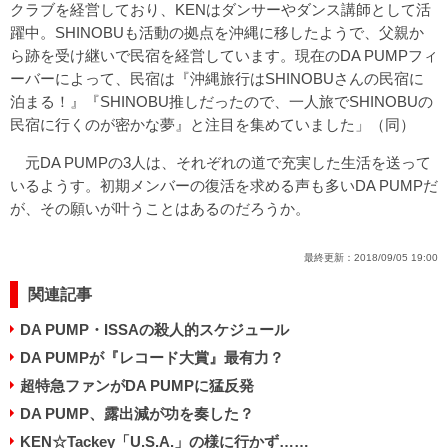
クラブを経営しており、KENはダンサーやダンス講師として活
躍中。SHINOBUも活動の拠点を沖縄に移したようで、父親か
ら跡を受け継いで民宿を経営しています。現在のDA PUMPフィ
ーバーによって、民宿は『沖縄旅行はSHINOBUさんの民宿に
泊まる！』『SHINOBU推しだったので、一人旅でSHINOBUの
民宿に行くのが密かな夢』と注目を集めていました」（同）
元DA PUMPの3人は、それぞれの道で充実した生活を送って
いるようす。初期メンバーの復活を求める声も多いDA PUMPだ
が、その願いが叶うことはあるのだろうか。
最終更新：
2018/09/05 19:00
関連記事
DA PUMP・ISSAの殺人的スケジュール
DA PUMPが『レコード大賞』最有力？
超特急ファンがDA PUMPに猛反発
DA PUMP、露出減が功を奏した？
KEN☆Tackey「U.S.A.」の様に行かず……