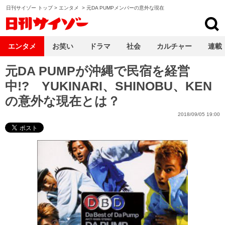
日刊サイゾー トップ
>
エンタメ
>
元DA PUMPメンバーの意外な現在
日刊サイゾー
エンタメ
お笑い
ドラマ
社会
カルチャー
連載
元DA PUMPが沖縄で民宿を経営
中!? YUKINARI、SHINOBU、KEN
の意外な現在とは？
2018/09/05 19:00