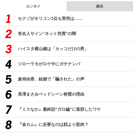
エンタメ
総合
セクゾがオリコン1位も実売は……
有名人サイン“ネット売買”の闇
ハイスタ横山健は「カッコだけの男」
ジローラモがロケ中にガチナンパ
倉持由香、結婚で「騙された」の声
長澤まさみベッドシーン称賛の理由
『ミスなか』最終話“ガロ編”に落胆したワケ
『金カム』に必要なのは顔より筋肉？