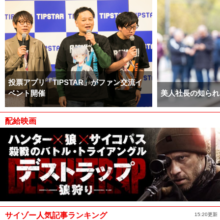
投票アプリ「TIPSTAR」がファン交流イ
ベント開催
美人社長の知られ
配給映画
サイゾー人気記事ランキング
15:20更新