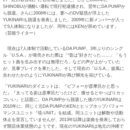
SHINOBUが酒酔い運転で現行犯逮捕され、翌年にDA PUMPか
ら脱退。さらに2008年には、妻へのDV疑惑が浮上した
YUKINARIも脱退を発表しました。2009年に新メンバーが入っ
て9人体制になりましたが、同年にはKENが辞めています」
（芸能ライター）
現在は7人体制で活動しているDA PUMP。3年ぶりのシング
ル「U.S.A.」が発売された際は「“昔は”好きだった……」「もう
ヒット曲を生み出すのは無理だろ」などの声が上がっていた
が、見事ブレイクを果たした。そして現在の「U.S.A.」旋風に
合わせたかのようにYUKINARIが再び脚光を浴びている。
「YUKINARIのダイエットは、『ビフォーが彦摩呂かと思っ
た』『太ってる姿は彦摩呂だったけど、痩せるとやっぱりカッ
コいい』と話題に。DA PUMPから脱退した後のYUKINARIは
2010年に、同じく元DA PUMPのKENとヒップホップパフォー
マンスユニット『琉-UNIT』を結成。同ユニットは解散や活動
休止を宣言していませんが、2013年以降は楽曲を発表しておら
ず開店休業状態のようです。現在のYUKINARIは地元の沖縄で