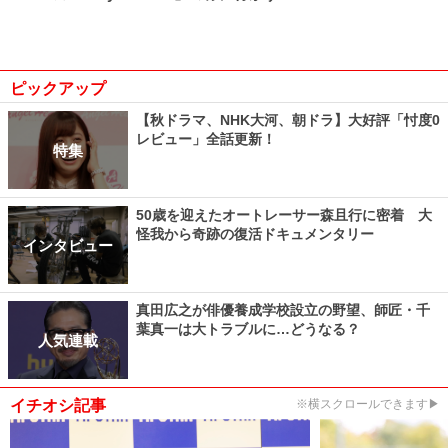
ピックアップ
【秋ドラマ、NHK大河、朝ドラ】大好評「忖度0
レビュー」全話更新！
特集
50歳を迎えたオートレーサー森且行に密着 大
怪我から奇跡の復活ドキュメンタリー
インタビュー
真田広之が俳優養成学校設立の野望、師匠・千
葉真一は大トラブルに…どうなる？
人気連載
イチオシ記事
※横スクロールできます▶