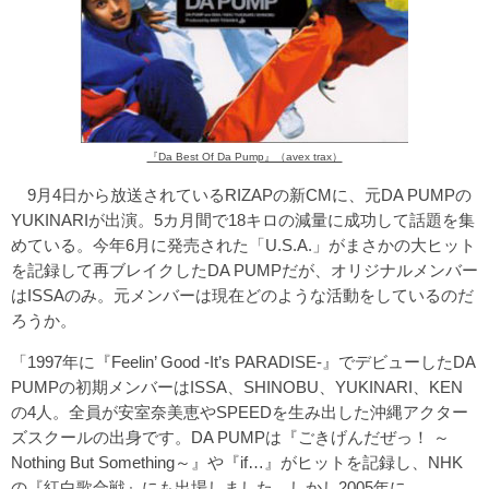
『Da Best Of Da Pump』（avex trax）
9月4日から放送されているRIZAPの新CMに、元DA PUMPの
YUKINARIが出演。5カ月間で18キロの減量に成功して話題を集
めている。今年6月に発売された「U.S.A.」がまさかの大ヒット
を記録して再ブレイクしたDA PUMPだが、オリジナルメンバー
はISSAのみ。元メンバーは現在どのような活動をしているのだ
ろうか。
「1997年に『Feelin’ Good -It’s PARADISE-』でデビューしたDA
PUMPの初期メンバーはISSA、SHINOBU、YUKINARI、KEN
の4人。全員が安室奈美恵やSPEEDを生み出した沖縄アクター
ズスクールの出身です。DA PUMPは『ごきげんだぜっ！ ～
Nothing But Something～』や『if…』がヒットを記録し、NHK
の『紅白歌合戦』にも出場しました。しかし2005年に