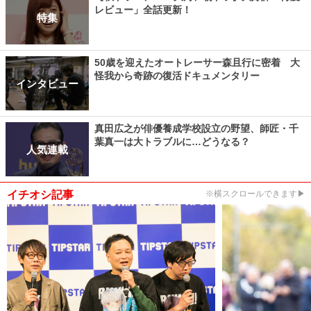
レビュー」全話更新！
特集
50歳を迎えたオートレーサー森且行に密着 大
怪我から奇跡の復活ドキュメンタリー
インタビュー
真田広之が俳優養成学校設立の野望、師匠・千
葉真一は大トラブルに…どうなる？
人気連載
イチオシ記事
※横スクロールできます▶