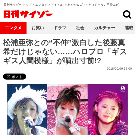
日刊サイゾー トップ
>
エンタメ
>
アイドル
>
あやや＆ゴマキだけじゃない不仲エピ
日刊サイゾー
エンタメ
お笑い
ドラマ
社会
カルチャー
連載
松浦亜弥との“不仲”激白した後藤真
希だけじゃない……ハロプロ「ギス
ギス人間模様」が噴出寸前!?
2018/09/06 17:00