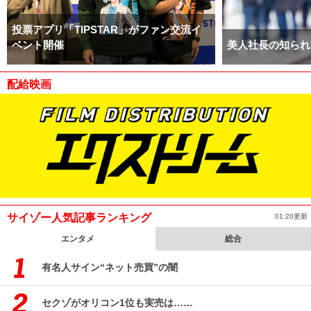
投票アプリ「TIPSTAR」がファン交流イ
ベント開催
美人社長の知られ
配給映画
サイゾー人気記事ランキング
01:20更新
エンタメ
総合
有名人サイン“ネット売買”の闇
セクゾがオリコン1位も実売は……