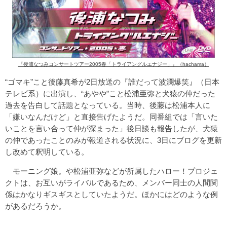
『後浦なつみコンサートツアー2005春「トライアングルエナジー」』（hachama）
“ゴマキ”こと後藤真希が2日放送の『誰だって波瀾爆笑』（日本
テレビ系）に出演し、“あやや”こと松浦亜弥と犬猿の仲だった
過去を告白して話題となっている。当時、後藤は松浦本人に
「嫌いなんだけど」と直接告げたようだ。同番組では「言いた
いことを言い合って仲が深まった」後日談も報告したが、犬猿
の仲であったことのみが報道される状況に、3日にブログを更新
し改めて釈明している。
モーニング娘。や松浦亜弥などが所属したハロー！プロジェ
クトは、お互いがライバルであるため、メンバー同士の人間関
係はかなりギスギスとしていたようだ。ほかにはどのような例
があるだろうか。