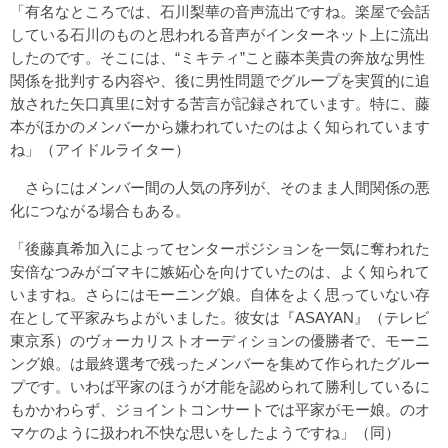
「有名なところでは、石川梨華の音声流出ですね。楽屋で会話
している石川のものと思われる音声がインターネット上に流出
したのです。そこには、“ミキティ”こと藤本美貴の奔放な男性
関係を批判する内容や、後に男性問題でグループを実質的に追
放された矢口真里に対する苦言が記録されています。特に、藤
本がほかのメンバーから嫌われていたのはよく知られています
ね」（アイドルライター）
さらにはメンバー間の人気の序列が、そのまま人間関係の悪
化につながる場合もある。
「後藤真希加入によってセンターポジションを一気に奪われた
安倍なつみがゴマキに嫉妬心を向けていたのは、よく知られて
いますね。さらにはモーニング娘。自体をよく思っていない存
在として平家みちよがいました。彼女は『ASAYAN』（テレビ
東京系）のヴォーカリストオーディションの優勝者で、モーニ
ング娘。は最終選考で残ったメンバーを集めて作られたグルー
プです。いわば平家のほうが才能を認められて勝利しているに
もかかわらず、ジョイントコンサートでは平家がモー娘。のオ
マケのように扱われ不快な思いをしたようですね」（同）