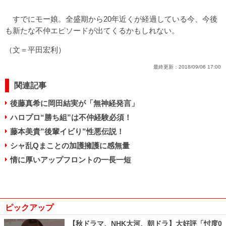
すでにモー娘。全盛期から20年近くが経過している今、今後
も新たな不仲エピソードが出てくるかもしれない。
（文＝平田宏利）
最終更新：
2018/09/06 17:00
関連記事
後藤真希に岡田結実が「無神経発言」
ハロプロ“勝ち組”は不仲経験必須！
藤本美貴”後輩イビり”性悪伝説！
シャ乱Qまことの加護擁護に感無量
情に厚いアップフロントの一長一短
ピックアップ
【秋ドラマ、NHK大河、朝ドラ】大好評「忖度0