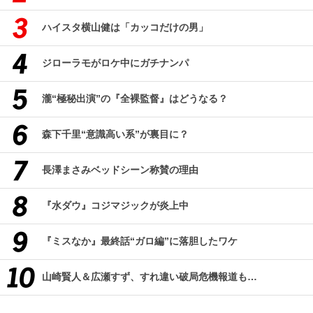
ハイスタ横山健は「カッコだけの男」
ジローラモがロケ中にガチナンパ
瀧“極秘出演”の『全裸監督』はどうなる？
森下千里“意識高い系”が裏目に？
長澤まさみベッドシーン称賛の理由
『水ダウ』コジマジックが炎上中
『ミスなか』最終話“ガロ編”に落胆したワケ
山崎賢人＆広瀬すず、すれ違い破局危機報道も…