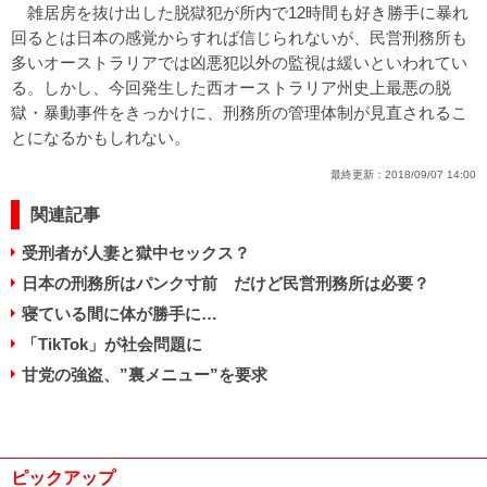
雑居房を抜け出した脱獄犯が所内で12時間も好き勝手に暴れ
回るとは日本の感覚からすれば信じられないが、民営刑務所も
多いオーストラリアでは凶悪犯以外の監視は緩いといわれてい
る。しかし、今回発生した西オーストラリア州史上最悪の脱
獄・暴動事件をきっかけに、刑務所の管理体制が見直されるこ
とになるかもしれない。
最終更新：
2018/09/07 14:00
関連記事
受刑者が人妻と獄中セックス？
日本の刑務所はパンク寸前 だけど民営刑務所は必要？
寝ている間に体が勝手に…
「TikTok」が社会問題に
甘党の強盗、”裏メニュー”を要求
ピックアップ