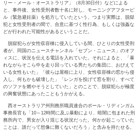
リー・メール・オーストラリア」（8月30日付）などによる
と、事件後、女性受刑者数十名に対し、モーニングアフターピ
ル（緊急避妊薬）を処方していたという。つまり実際は、脱獄
犯と女性受刑者の間で、合意に基づく性行為、もしくは強姦な
どが行われた可能性があるということだ。
脱獄犯らが女性収容棟に侵入している間、ひとりの女性受刑
者が、同国のニュースチャンネル「セブン・ニュース」のオフ
ィスに、状況を伝える電話を入れていた。それによると、「暴
れながらそこら中を走り回っている男たちの集団に、おびえて
いる女性もいた」「彼らは屋根に上り、女性収容棟の窓から侵
入し、何もかも破壊した」「レンガを投げて窓を割り、すべて
のソファを燃やそうとしていた」とのことで、脱獄犯らが極度
の興奮状態にあったこともうかがえる。
西オーストラリア州刑務所職員連合のポール・リディンガム
事務長官も「10～12時間に及ぶ暴動により、暗闇に包まれた刑
務所内で、男女が入り混じる状況だった。何かが起こっていた
ことは、誰だって想像に難くないだろう」と含みを持たせる。