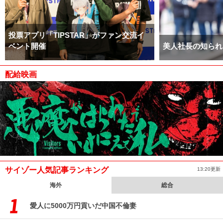
投票アプリ「TIPSTAR」がファン交流イ
ベント開催
美人社長の知られ
配給映画
サイゾー人気記事ランキング
13:20更新
海外
総合
愛人に5000万円貢いだ中国不倫妻