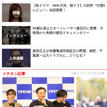
【秋ドラマ、NHK大河、朝ドラ】大好評「忖度0
レビュー」全話更新！
特集
50歳を迎えたオートレーサー森且行に密着 大
怪我から奇跡の復活ドキュメンタリー
インタビュー
真田広之が俳優養成学校設立の野望、師匠・千
葉真一は大トラブルに…どうなる？
人気連載
イチオシ記事
※横スクロールできます▶