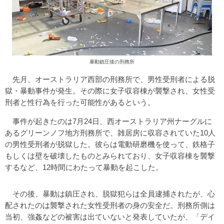
暴動鎮圧後の刑務所
先月、オーストラリア西部の刑務所で、男性受刑者による脱
獄・暴動事件が発生。その際に女子収容棟が襲撃され、女性受
刑者と性行為を行った可能性があるという。
事件が起きたのは7月24日、西オーストラリア州ナーグルに
あるグリーンノフ地方刑務所で、雑居房に収容されていた10人
の男性受刑者が脱獄した。彼らは電動研磨機を使って、鉄格子
もしくは壁を破壊したものとみられており、女子収容棟を襲撃
するなど、12時間にわたって暴動を起こした。
その後、暴動は鎮圧され、脱獄犯らは全員逮捕されたが、心
配されたのは襲撃された女性受刑者の身の安全だ。刑務所側は
当初、強姦などの被害は出ていないと発表していたが、「デイ