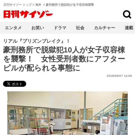
日刊サイゾー トップ
>
海外
>
豪刑務所で脱獄犯が女子収容棟襲撃
日刊サイゾー
エンタメ
お笑い
ドラマ
社会
カルチャー
連載
リアル『プリズンブレイク』！
豪刑務所で脱獄犯10人が女子収容棟
を襲撃！ 女性受刑者数にアフター
ピルが配られる事態に
2018/09/07 14:00