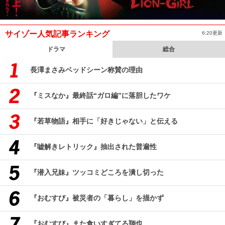
サイゾー人気記事ランキング
6:20更新
ドラマ
総合
長澤まさみベッドシーン称賛の理由
『ミスなか』最終話“ガロ編”に落胆したワケ
『若草物語』相手に「好きじゃない」と伝える
『嘘解きレトリック』抽出された普遍性
『潜入兄妹』ツッコミどころを潰し切った
『おむすび』被災者の「暮らし」を描かず
『おむすび』また食いすぎてる翔也