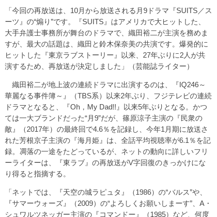
「今回の再放送は、10月から放送される月9ドラマ『SUITS／ス
ーツ』の“煽り”です。『SUITS』はアメリカで大ヒットした、
大手弁護士事務所が舞台のドラマで、織田裕二が主演を務めま
すが、最大の話題は、織田と鈴木保奈美の共演です。爆発的に
ヒットした『東京ラブストーリー』以来、27年ぶりに2人が共
演するため、再放送が決定しました」（芸能誌ライター）
織田裕二が地上波の連続ドラマに出演するのは、『IQ246～
華麗なる事件簿～』（TBS系）以来2年ぶり、フジテレビの連続
ドラマとなると、『Oh，My Dad!!』以来5年ぶりとなる。かつ
ては一大ブランドだった“月9”だが、篠原涼子主演の『民衆の
敵』（2017年）の最終回で4.6％を記録し、今年1月期に放送さ
れた芳根京子主演の『海月姫』は、全話平均視聴率が6.1％を記
録。凋落の一途をたどっているが、ネットの動向に詳しいフリ
ーライターは、『東ラブ』の再放送がV字回復のきっかけにな
り得ると指摘する。
「ネットでは、『天空の城ラピュタ』（1986）の“バルス”や、
『サマーウォーズ』（2009）の“よろしくお願いしまーす”、A・
シュワルツネッガー主演の『コマンドー』（1985）など、何度