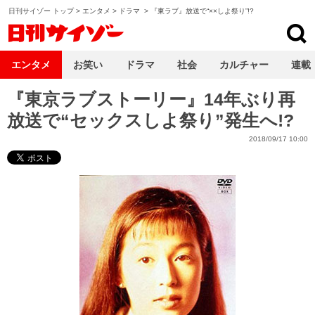
日刊サイゾー トップ
>
エンタメ
>
ドラマ
>
『東ラブ』放送で“××しよ祭り”!?
日刊サイゾー
エンタメ
お笑い
ドラマ
社会
カルチャー
連載
『東京ラブストーリー』14年ぶり再
放送で“セックスしよ祭り”発生へ!?
2018/09/17 10:00