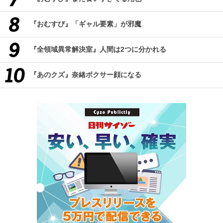
『おむすび』「ギャル要素」が邪魔
『全領域異常解決室』人間は2つに分かれる
『あのクズ』奈緒ボクサー顔になる