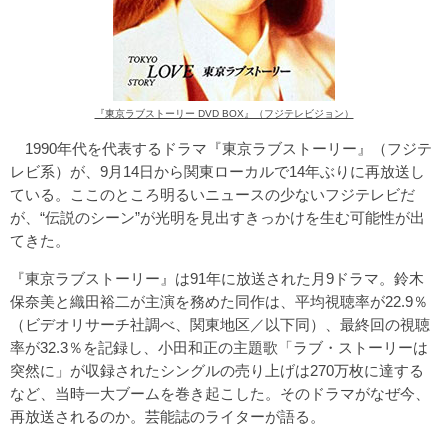
『東京ラブストーリー DVD BOX』（フジテレビジョン）
1990年代を代表するドラマ『東京ラブストーリー』（フジテ
レビ系）が、9月14日から関東ローカルで14年ぶりに再放送し
ている。ここのところ明るいニュースの少ないフジテレビだ
が、“伝説のシーン”が光明を見出すきっかけを生む可能性が出
てきた。
『東京ラブストーリー』は91年に放送された月9ドラマ。鈴木
保奈美と織田裕二が主演を務めた同作は、平均視聴率が22.9％
（ビデオリサーチ社調べ、関東地区／以下同）、最終回の視聴
率が32.3％を記録し、小田和正の主題歌「ラブ・ストーリーは
突然に」が収録されたシングルの売り上げは270万枚に達する
など、当時一大ブームを巻き起こした。そのドラマがなぜ今、
再放送されるのか。芸能誌のライターが語る。