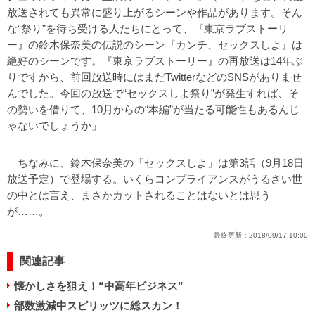
放送されても異常に盛り上がるシーンや作品があります。そん
な“祭り”を待ち受ける人たちにとって、『東京ラブストーリ
ー』の鈴木保奈美の伝説のシーン『カンチ、セックスしよ』は
絶好のシーンです。『東京ラブストーリー』の再放送は14年ぶ
りですから、前回放送時にはまだTwitterなどのSNSがありませ
んでした。今回の放送で“セックスしよ祭り”が発生すれば、そ
の勢いを借りて、10月からの“本編”が当たる可能性もあるんじ
ゃないでしょうか」
ちなみに、鈴木保奈美の「セックスしよ」は第3話（9月18日
放送予定）で登場する。いくらコンプライアンスがうるさい世
の中とは言え、まさかカットされることはないとは思う
が……。
最終更新：
2018/09/17 10:00
関連記事
懐かしさを狙え！“中高年ビジネス”
部数激減中スピリッツに総スカン！