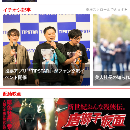
イチオシ記事
※横スクロールできます▶
投票アプリ「TIPSTAR」がファン交流イ
ベント開催
美人社長の知られ
配給映画