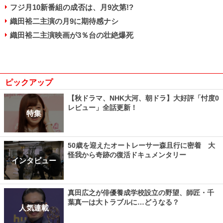
フジ月10新番組の成否は、月9次第!?
織田裕二主演の月9に期待感ナシ
織田裕二主演映画が3％台の壮絶爆死
ピックアップ
【秋ドラマ、NHK大河、朝ドラ】大好評「忖度0
レビュー」全話更新！
特集
50歳を迎えたオートレーサー森且行に密着 大
怪我から奇跡の復活ドキュメンタリー
インタビュー
真田広之が俳優養成学校設立の野望、師匠・千
葉真一は大トラブルに…どうなる？
人気連載