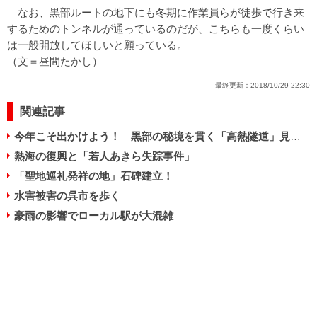
なお、黒部ルートの地下にも冬期に作業員らが徒歩で行き来
するためのトンネルが通っているのだが、こちらも一度くらい
は一般開放してほしいと願っている。
（文＝昼間たかし）
最終更新：
2018/10/29 22:30
関連記事
今年こそ出かけよう！ 黒部の秘境を貫く「高熱隧道」見学ツアー
熱海の復興と「若人あきら失踪事件」
「聖地巡礼発祥の地」石碑建立！
水害被害の呉市を歩く
豪雨の影響でローカル駅が大混雑