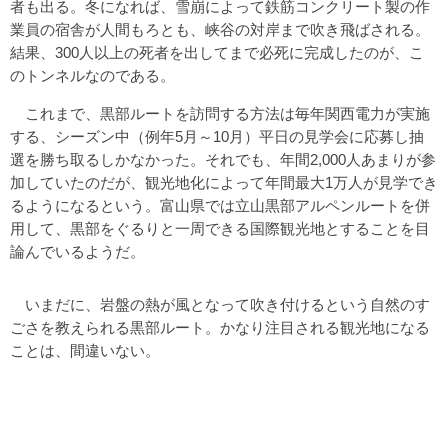
者も出る。冬になれば、雪崩によって鉄筋コンクリート製の作
業員の宿舎が人間もろとも、峡谷の対岸まで吹き飛ばされる。
結果、300人以上の死者を出してまで必死に完成したのが、こ
のトンネルなのである。
これまで、黒部ルートを訪問する方法は毎年関西電力が実施
する、シーズン中（例年5月～10月）平日の見学会に応募し抽
選を勝ち取るしかなかった。それでも、年間2,000人あまりが参
加していたのだが、観光地化によって年間最大1万人が見学でき
るようになるという。富山県では立山黒部アルペンルートを併
用して、黒部をぐるりと一周できる国際観光地とすることを目
論んでいるようだ。
いまだに、岩盤の熱が風となって吹き付けるという自然のす
ごさを教えられる黒部ルート。かなり注目される観光地になる
ことは、間違いない。