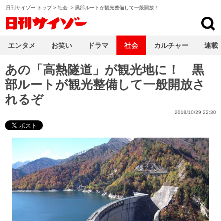
日刊サイゾー トップ
>
社会
>
黒部ルートが観光整備して一般開放！
日刊サイゾー
エンタメ
お笑い
ドラマ
社会
カルチャー
連載
あの「高熱隧道」が観光地に！ 黒
部ルートが観光整備して一般開放さ
れるぞ
2018/10/29 22:30