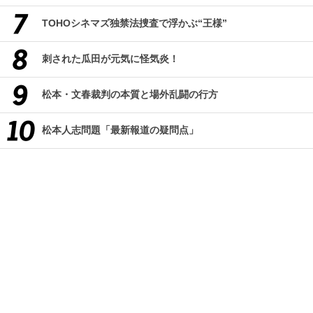
TOHOシネマズ独禁法捜査で浮かぶ“王様”
刺された瓜田が元気に怪気炎！
松本・文春裁判の本質と場外乱闘の行方
松本人志問題「最新報道の疑問点」