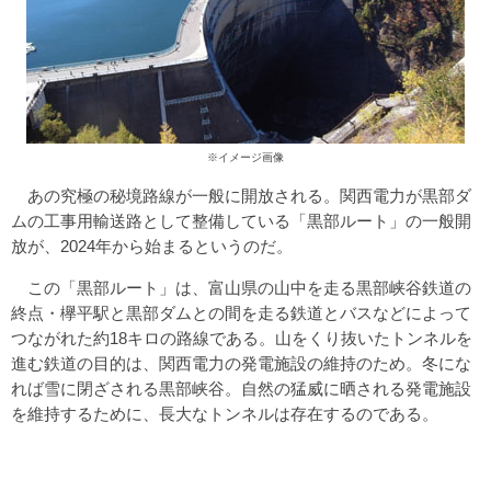
※イメージ画像
あの究極の秘境路線が一般に開放される。関西電力が黒部ダ
ムの工事用輸送路として整備している「黒部ルート」の一般開
放が、2024年から始まるというのだ。
この「黒部ルート」は、富山県の山中を走る黒部峡谷鉄道の
終点・欅平駅と黒部ダムとの間を走る鉄道とバスなどによって
つながれた約18キロの路線である。山をくり抜いたトンネルを
進む鉄道の目的は、関西電力の発電施設の維持のため。冬にな
れば雪に閉ざされる黒部峡谷。自然の猛威に晒される発電施設
を維持するために、長大なトンネルは存在するのである。