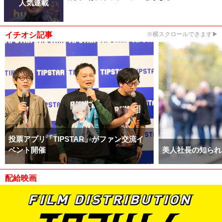
人気連載
イチオシ記事
※横スクロールできます▶
投票アプリ「TIPSTAR」がファン交流イ
ベント開催
美人社長の知られ
配給映画