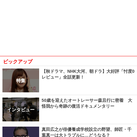
ピックアップ
【秋ドラマ、NHK大河、朝ドラ】大好評「忖度0
レビュー」全話更新！
特集
50歳を迎えたオートレーサー森且行に密着 大
怪我から奇跡の復活ドキュメンタリー
インタビュー
真田広之が俳優養成学校設立の野望、師匠・千
葉真一は大トラブルに…どうなる？