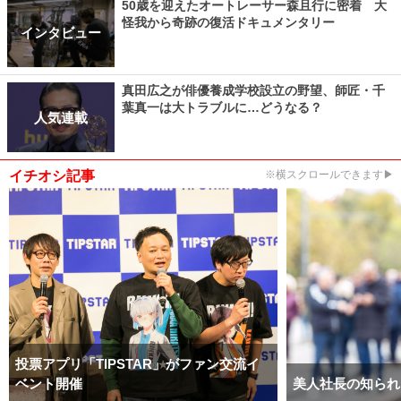
50歳を迎えたオートレーサー森且行に密着 大
怪我から奇跡の復活ドキュメンタリー
インタビュー
真田広之が俳優養成学校設立の野望、師匠・千
葉真一は大トラブルに…どうなる？
人気連載
イチオシ記事
※横スクロールできます▶
投票アプリ「TIPSTAR」がファン交流イ
ベント開催
美人社長の知られ