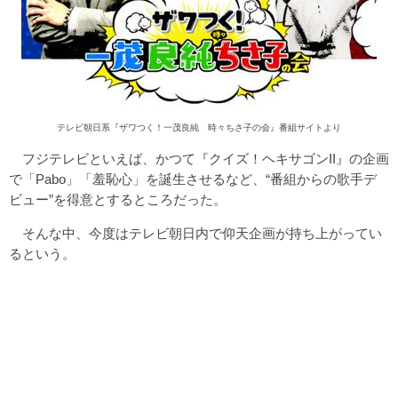
テレビ朝日系『ザワつく！一茂良純 時々ちさ子の会』番組サイトより
フジテレビといえば、かつて『クイズ！ヘキサゴンII』の企画
で「Pabo」「羞恥心」を誕生させるなど、“番組からの歌手デ
ビュー”を得意とするところだった。
そんな中、今度はテレビ朝日内で仰天企画が持ち上がってい
るという。