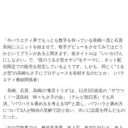
「今バラエティ界でもっとも数字を持っている長嶋一茂と石原
良純にユニットを組ませて、歌手デビューをさせてみてはどう
かというプランがあると聞きます。仮タイトルは『いいかげん
にしなさい』で、“昔のうるさ型オヤジ”をテーマに、ネット配
信限定での販売を想定しているようです。しかも、同じく“うる
さ型”の高嶋ちさ子にプロデュースを依頼するのだとか」（バラ
エティ番組関係者）
長嶋、石原、高嶋の“毒舌トリオ”は、11月2日放送の『ザワつ
く！一茂良純 時々ちさ子の会』（テレビ朝日系）でも共
演。“パワハラ＆褒めるを考えるSP”と題し、パワハラと褒め方
について3人が独自の見解で語り合い、大いに話題を呼んだもの
だった。
「今の芸能界では、梅沢富美男、坂上忍、有吉弘行など、炎上