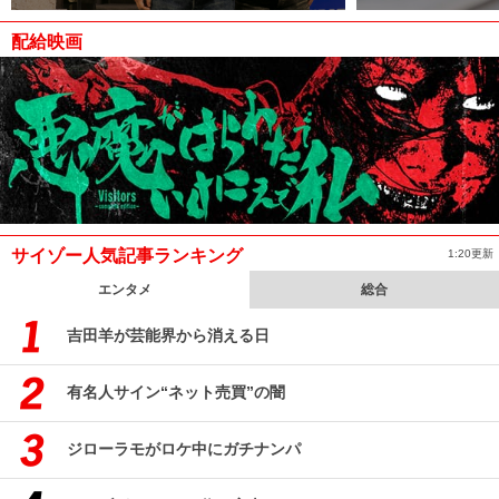
配給映画
サイゾー人気記事ランキング
1:20更新
エンタメ
総合
吉田羊が芸能界から消える日
有名人サイン“ネット売買”の闇
ジローラモがロケ中にガチナンパ