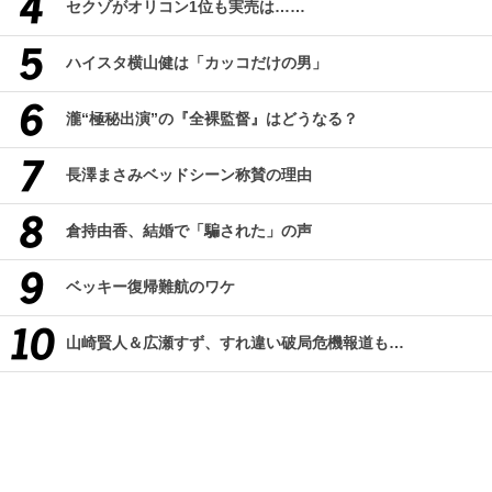
セクゾがオリコン1位も実売は……
ハイスタ横山健は「カッコだけの男」
瀧“極秘出演”の『全裸監督』はどうなる？
長澤まさみベッドシーン称賛の理由
倉持由香、結婚で「騙された」の声
ベッキー復帰難航のワケ
山崎賢人＆広瀬すず、すれ違い破局危機報道も…