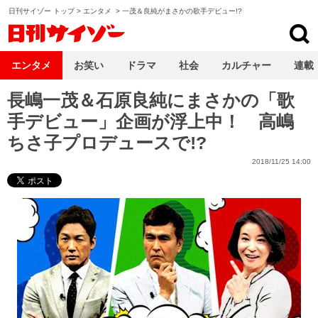
日刊サイゾー トップ
>
エンタメ
>
一茂＆良純がまさかの歌手デビュー!?
日刊サイゾー
エンタメ
お笑い
ドラマ
社会
カルチャー
連載
長嶋一茂＆石原良純にまさかの「歌
手デビュー」企画が浮上中！ 高嶋
ちさ子プロデュースで!?
2018/11/25 14:00