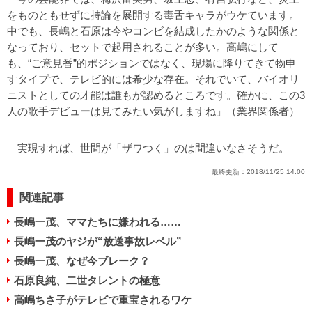
をものともせずに持論を展開する毒舌キャラがウケています。
中でも、長嶋と石原は今やコンビを結成したかのような関係と
なっており、セットで起用されることが多い。高嶋にして
も、“ご意見番”的ポジションではなく、現場に降りてきて物申
すタイプで、テレビ的には希少な存在。それでいて、バイオリ
ニストとしての才能は誰もが認めるところです。確かに、この3
人の歌手デビューは見てみたい気がしますね」（業界関係者）
実現すれば、世間が「ザワつく」のは間違いなさそうだ。
最終更新：
2018/11/25 14:00
関連記事
長嶋一茂、ママたちに嫌われる……
長嶋一茂のヤジが“放送事故レベル”
長嶋一茂、なぜ今ブレーク？
石原良純、二世タレントの極意
高嶋ちさ子がテレビで重宝されるワケ