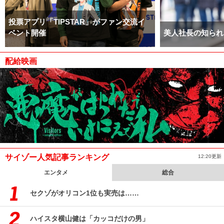
投票アプリ「TIPSTAR」がファン交流イ
ベント開催
美人社長の知られ
配給映画
サイゾー人気記事ランキング
12:20更新
エンタメ
総合
セクゾがオリコン1位も実売は……
ハイスタ横山健は「カッコだけの男」