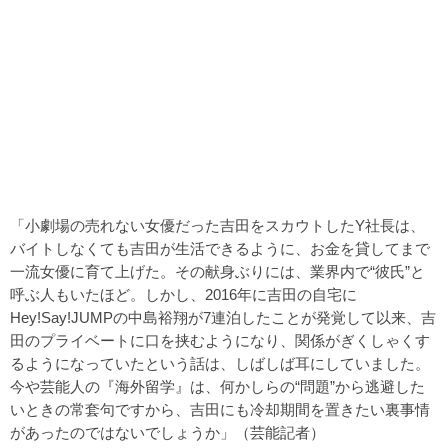
「小劇場の売れない女優だった吉田をスカウトしたY社長は、
バイトしなくても吉田が生活できるように、お金を貸してまで
一流女優に育て上げた。その献身ぶりには、業界内で“彼氏”と
呼ぶ人もいたほど。しかし、2016年に吉田の自宅に
Hey!Say!JUMPの中島裕翔が7連泊したことが発覚して以来、吉
田のプライベートに口を挟むようになり、関係がぎくしゃくす
るようになっていたという話は、しばしば耳にしていました。
今や芸能人の『海外留学』は、何かしらの“問題”から逃避した
いときの常套句ですから、吉田にも冷却期間を置きたい裏事情
があったのではないでしょうか」（芸能記者）