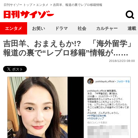
日刊サイゾー トップ
>
エンタメ
>
吉田羊、報道の裏でレプロ移籍情報
日刊サイゾー
エンタメ
お笑い
ドラマ
社会
カルチャー
連載
吉田羊、おまえもか!? 「海外留学」
報道の裏で“レプロ移籍”情報が……
2018/12/23 08:00