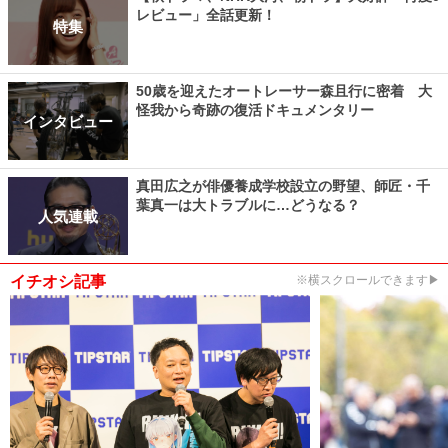
レビュー」全話更新！
特集
50歳を迎えたオートレーサー森且行に密着 大
怪我から奇跡の復活ドキュメンタリー
インタビュー
真田広之が俳優養成学校設立の野望、師匠・千
葉真一は大トラブルに…どうなる？
人気連載
イチオシ記事
※横スクロールできます▶