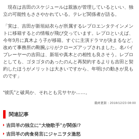
現在は吉田のスケジュールは親族が管理しているといい、独
立の可能性もささやかれている。テレビ関係者が語る。
「実は、吉田が新垣結衣らが所属するレプロエンタテインメン
トに移籍するとの情報が飛び交っています。レプロといえば、
今年9月に真木よう子が移籍。すぐに主演ドラマが決まるなど、
改めて事務所の剛腕ぶりがクローズアップされました。名バイ
プレーヤーの吉田は、新垣や真木との相性も良さそう。レプロ
としても、ゴタゴタのあったのんと再契約するよりも吉田と契
約したほうがメリットは大きいですから、年明けの動きが見も
のです」
“彼氏”と破局か、それとも元サヤか……。
最終更新：
2018/12/23 08:00
関連記事
吉田羊の独立に“大物歌手”が関係!?
吉田羊の肉食発言にジャニヲタ激怒