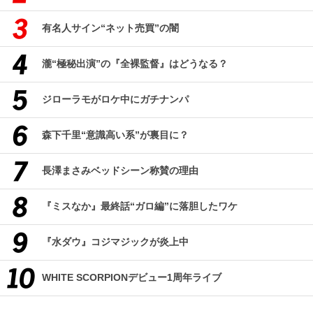
有名人サイン“ネット売買”の闇
瀧“極秘出演”の『全裸監督』はどうなる？
ジローラモがロケ中にガチナンパ
森下千里“意識高い系”が裏目に？
長澤まさみベッドシーン称賛の理由
『ミスなか』最終話“ガロ編”に落胆したワケ
『水ダウ』コジマジックが炎上中
WHITE SCORPIONデビュー1周年ライブ