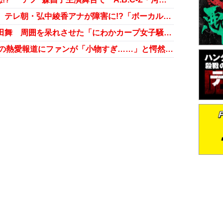
浅田舞とワンオク・Takaの結婚は、テレ朝・弘中綾香アナが障害に!?「ボーカルの結婚は一番最後に……」
ワンオク・Takaと“交際報道”の浅田舞 周囲を呆れさせた「にわかカープ女子騒動」の顛末
ONE OK ROCK・Taka、浅田舞との熱愛報道にファンが「小物すぎ……」と愕然とするワケ