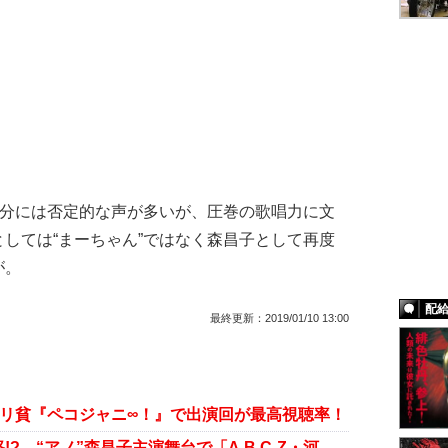
部分には否定的な声が多いが、圧巻の歌唱力に文
しては“まーちゃん”ではなく森昌子として再度
が。
配
最終更新：
2019/01/10 13:00
ジリ貧『ペコジャニ∞！』で出演回が最高視聴率！
ジャニーズの横暴に井筒監督も激怒!? “アノ”森昌子主演舞台で「A.B.C-Z・河合を一番手にしろ」