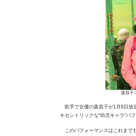
森昌子
歌手で女優の森昌子が1月8日放
キセントリックな“幼児キャラ”パ
このパフォーマンスはこれまでも