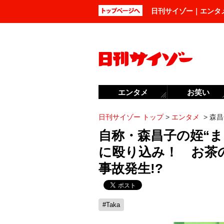
日刊サイゾー｜エンタ
エンタメ
お笑い
日刊サイゾー トップ
>
エンタメ
>
森昌
自称・森昌子の姪“
に殴り込み！ お茶
事故発生!?
#Taka