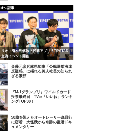
チオシ記事
リオ・鬼ヶ島解散？投票アプリ「TIPSTAR」
ン交流イベント開催
斎藤元彦兵庫県知事「公職選挙法違
反疑惑」に揺れる美人社長の知られ
ざる素顔
『M-1グランプリ』ワイルドカード
投票最終日 TVer「いいね」ランキ
ングTOP30！
50歳を迎えたオートレーサー森且行
に密着 大怪我から奇跡の復活ドキ
ュメンタリー