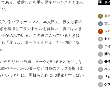
帯であり、披露した相手が黒柳だったこともあっ
サ
うだ。
有
ん”なるパフォーマンス。本人曰く、彼女は森の
吉
なぎを着用してランドセルを背負い、胸には大き
ジ
り手が込んでいる。この役に入っているときは
セ
ても「違うよ、まーちゃんだよ」と一切応じな
ハ
る。
瀧
場からやりたい放題。トークが始まるとあどけな
長
ら飴やキーホールダーなど自身のグッズを取り出
ベ
るという奇行に。黒柳もこれには唖然とするばか
『
ゲ