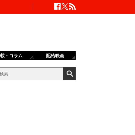
載・コラム
配給映画