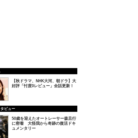
集
【秋ドラマ、NHK大河、朝ドラ】大
好評「忖度0レビュー」全話更新！
ンタビュー
50歳を迎えたオートレーサー森且行
に密着 大怪我から奇跡の復活ドキ
ュメンタリー