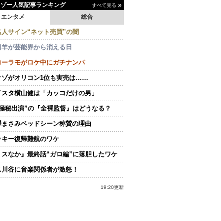
イゾー人気記事ランキング
すべて見る
エンタメ
総合
名人サイン“ネット売買”の闇
田羊が芸能界から消える日
ローラモがロケ中にガチナンパ
クゾがオリコン1位も実売は……
イスタ横山健は「カッコだけの男」
“極秘出演”の『全裸監督』はどうなる？
澤まさみベッドシーン称賛の理由
ッキー復帰難航のワケ
ミスなか』最終話“ガロ編”に落胆したワケ
ス川谷に音楽関係者が激怒！
19:20更新