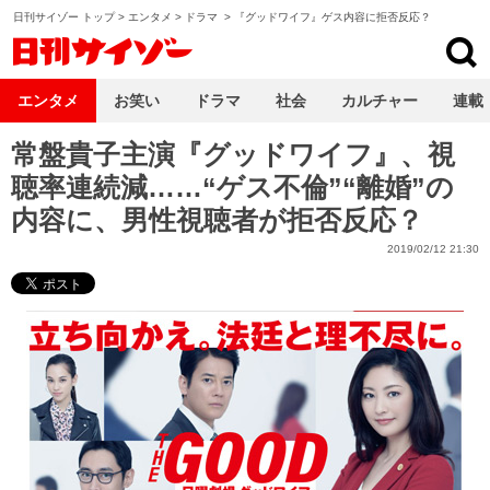
日刊サイゾー トップ
>
エンタメ
>
ドラマ
>
『グッドワイフ』ゲス内容に拒否反応？
日刊サイゾー
エンタメ
お笑い
ドラマ
社会
カルチャー
連載
常盤貴子主演『グッドワイフ』、視
聴率連続減……“ゲス不倫”“離婚”の
内容に、男性視聴者が拒否反応？
2019/02/12 21:30