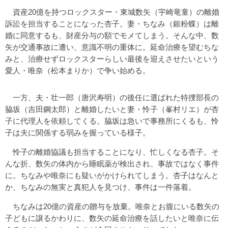
資産20億を持つロックスター・東城数矢（宇崎竜童）の離婚
訴訟を担当することになった杏子。妻・ちなみ（銀粉蝶）は離
婚に同意するも、財産分与の額でモメてしまう。そんな中、数
矢が交通事故に遭い、意識不明の重体に。延命治療を望むちな
みと、治療せずロックスターらしい最後を迎えさせたいという
愛人・唯奈（松本まりか）で争い始める。
一方、夫・壮一郎（唐沢寿明）の後任に選ばれた特捜部長の
脇坂（吉田鋼太郎）と離婚したいと妻・怜子（峯村リエ）が杏
子に代理人を依頼してくる。脇坂は急いで事務所にくるも、怜
子は夫に関係する弱みを握っている様子。
怜子の離婚協議も担当することになり、忙しくなる杏子。そ
んな折、数矢の体内から睡眠薬が検出され、事故ではなく事件
に。ちなみや唯奈にも疑いがかけられてしまう。杏子はなんと
か、ちなみの無実と真犯人を見つけ、事件は一件落着。
ちなみは20億の資産の贈与を放棄。唯奈とお腹にいる数矢の
子どもに譲るかわりに、数矢の延命治療を話したいと唯奈に伝