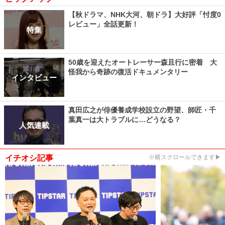
【秋ドラマ、NHK大河、朝ドラ】大好評「忖度0
レビュー」全話更新！
特集
50歳を迎えたオートレーサー森且行に密着 大
怪我から奇跡の復活ドキュメンタリー
インタビュー
真田広之が俳優養成学校設立の野望、師匠・千
葉真一は大トラブルに…どうなる？
人気連載
イチオシ記事
※横スクロールできます▶