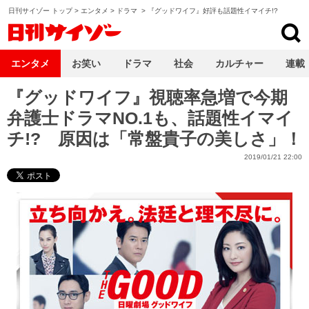
日刊サイゾー トップ
>
エンタメ
>
ドラマ
>
『グッドワイフ』好評も話題性イマイチ!?
日刊サイゾー
エンタメ
お笑い
ドラマ
社会
カルチャー
連載
『グッドワイフ』視聴率急増で今期
弁護士ドラマNO.1も、話題性イマイ
チ!? 原因は「常盤貴子の美しさ」！
2019/01/21 22:00