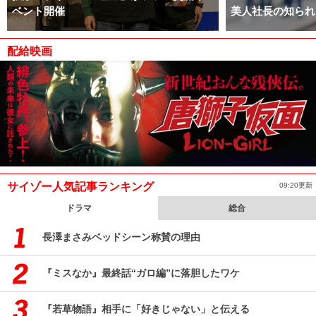
ベント開催
美人社長の知られ
配給映画
サイゾー人気記事ランキング
09:20更新
ドラマ
総合
長澤まさみベッドシーン称賛の理由
『ミスなか』最終話“ガロ編”に落胆したワケ
『若草物語』相手に「好きじゃない」と伝える