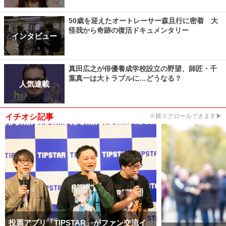
50歳を迎えたオートレーサー森且行に密着 大
怪我から奇跡の復活ドキュメンタリー
インタビュー
真田広之が俳優養成学校設立の野望、師匠・千
葉真一は大トラブルに…どうなる？
人気連載
イチオシ記事
※横スクロールできます▶
投票アプリ「TIPSTAR」がファン交流イ