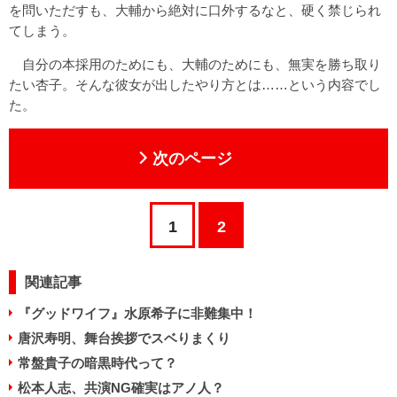
を問いただすも、大輔から絶対に口外するなと、硬く禁じられ
てしまう。
自分の本採用のためにも、大輔のためにも、無実を勝ち取り
たい杏子。そんな彼女が出したやり方とは……という内容でし
た。
次のページ
1
2
関連記事
『グッドワイフ』水原希子に非難集中！
唐沢寿明、舞台挨拶でスベりまくり
常盤貴子の暗黒時代って？
松本人志、共演NG確実はアノ人？