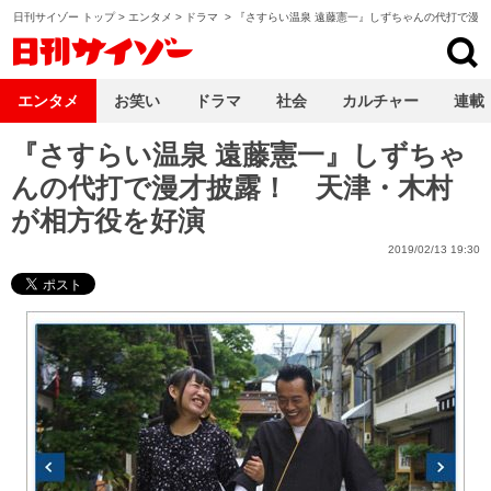
日刊サイゾー トップ
>
エンタメ
>
ドラマ
>
『さすらい温泉 遠藤憲一』しずちゃんの代打で漫
日刊サイゾー
エンタメ
お笑い
ドラマ
社会
カルチャー
連載
『さすらい温泉 遠藤憲一』しずちゃ
んの代打で漫才披露！ 天津・木村
が相方役を好演
2019/02/13 19:30