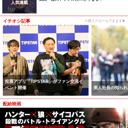
人気連載
イチオシ記事
※横スクロールできます▶
投票アプリ「TIPSTAR」がファン交流イ
ベント開催
美人社長の知られ
配給映画