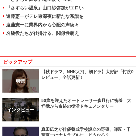
『さすらい温泉』山口紗弥加がエロい
遠藤憲一がテレ東深夜に新たな系譜を
遠藤憲一に業界内から心配の声続々
名脇役たちが仕掛ける、関係性萌え
ピックアップ
【秋ドラマ、NHK大河、朝ドラ】大好評「忖度0
レビュー」全話更新！
特集
50歳を迎えたオートレーサー森且行に密着 大
怪我から奇跡の復活ドキュメンタリー
インタビュー
真田広之が俳優養成学校設立の野望、師匠・千
葉真一は大トラブルに…どうなる？