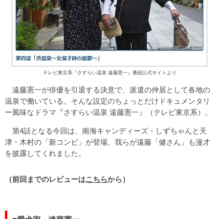
テレビ東京系『さすらい温泉 遠藤憲一』番組公式サイトより
遠藤憲一が俳優を引退する決意で、派遣の仲居として各地の
温泉で働いている。そんな設定のちょっとだけドキュメンタリ
ー風味なドラマ『さすらい温泉 遠藤憲一』（テレビ東京系）。
第4話となる今回は、南海キャンディーズ・しずちゃんと天
津・木村の「新コンビ」が登場、我らが遠藤「健さん」も漫才
を披露してくれました。
（前回までのレビューは
こちら
から）