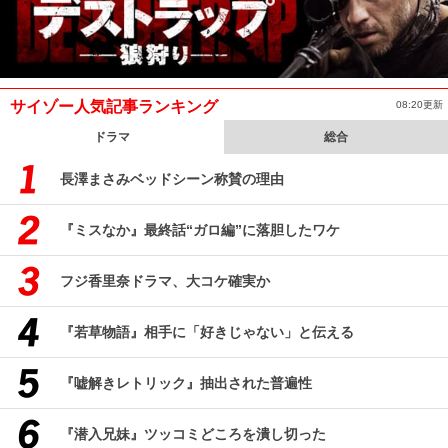
サイゾー人気記事ランキング
08:20更新
ドラマ
総合
長澤まさみベッドシーン称賛の理由
『ミスなか』最終話“ガロ編”に落胆したワケ
フジ香里奈ドラマ、大コケ確実か
『若草物語』相手に「好きじゃない」と伝える
『嘘解きレトリック』抽出された普遍性
『潜入兄妹』ツッコミどころを潰し切った