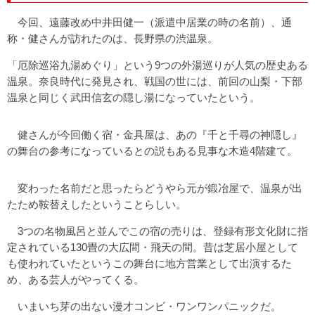
今回、遠藤改め中井田健一（派遣中居業の時の名前）、通
称・健さんが訪れたのは、長野県の渋温泉。
「厄除巡浴九湯めぐり」という9つの外湯巡りが人気の歴史ある
温泉。奈良時代に発見され、戦国の世には、前回の山梨・下部
温泉と同じく武田信玄の隠し湯になっていたという。
健さんが今回働く宿・金具屋は、あの『千と千尋の神隠し』
の舞台の参考になっているとの説もある見事な木造4階建て。
変わった名前だと思ったらどうやら元が鍛冶屋で、温泉が出
たため鞍替えしたということらしい。
3つの名物風呂と並んでこの宿の売りは、登録有形文化財に指
定されている130畳の大広間・飛天の間。昔は芝居小屋として
も使われていたというこの舞台に地方営業として出演するた
め、ある芸人がやってくる。
いまいち芽の出ない漫才コンビ・ワンワンパニックだ。