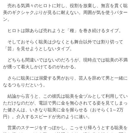
売れる気満々のヒロトに対し、役割を放棄し、無言を貫く聡
美のギクシャクぶりが見るに耐えない。周囲が気を使うパター
ン。
ヒロトは隙あらば売れようと「種」を巻き続けるタイプ。
そしておそらく聡美は少なくとも舞台以外では割り切って
「芸」を見せようとしないタイプ。
どちらも間違いではないのだろうが、現時点では聡美の不満
が燻って着火しかけてるのがわかる。
さらに聡美には溺愛する男がおり、芸人を辞めて男と一緒に
なるつもりだという。
結論から言うと、この彼氏は聡美を金ヅルとして利用してい
ただけなのだが、電話で男に金を無心されてる姿を見てしまっ
た健さんは、いきなり聡美に金を握らせる（おそらく1～2万
円）。介入するスピードが光のように速い。
営業のステージをすっぽかし、こっそり帰ろうとする聡美を