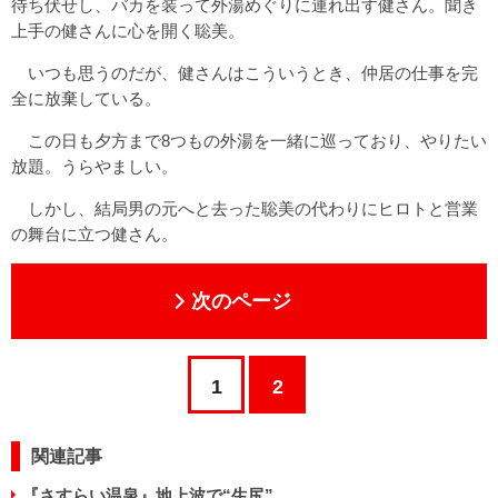
待ち伏せし、バカを装って外湯めぐりに連れ出す健さん。聞き
上手の健さんに心を開く聡美。
いつも思うのだが、健さんはこういうとき、仲居の仕事を完
全に放棄している。
この日も夕方まで8つもの外湯を一緒に巡っており、やりたい
放題。うらやましい。
しかし、結局男の元へと去った聡美の代わりにヒロトと営業
の舞台に立つ健さん。
次のページ
1
2
関連記事
『さすらい温泉』地上波で“生尻”