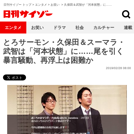
日刊サイゾー トップ
>
エンタメ
>
お笑い
>
久保田＆武智が「河本状態」に……
日刊サイゾー
エンタメ
お笑い
ドラマ
社会
カルチャー
連載
とろサーモン・久保田＆スーマラ・
武智は「河本状態」に……尾を引く
暴言騒動、再浮上は困難か
2019/02/28 08:00