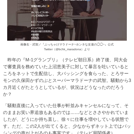
画像右・武智／『ぶっちゃけマラドーナ~ホンネな女達の◯◯~』公式
Twitter（@bchk_maradona）より
昨年の『M-1グランプリ』（テレビ朝日系）終了後、同大会
で審査員を務めていた上沼恵美子に対して暴言を吐いていると
ころをネットで生配信し、大バッシングを食らった、とろサー
モンの久保田かずのぶとスーパーマラドーナの武智。騒動から3
カ月近くがたとうとしているが、状況はどうなったのだろう
か？
「騒動直後に入っていた仕事が軒並みキャンセルになって、そ
のままお笑い界追放もあるのでは……などとささやかれていま
したが、どうにか持ち直し、徐々に仕事を増やしている状態で
す。ただ、この2人が出てくると、少なからずネット上ではバッ
シングの声が上がるのも事実です」（テレビ局関係者）