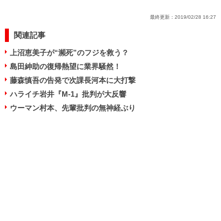
最終更新：
2019/02/28 16:27
関連記事
上沼恵美子が“瀕死”のフジを救う？
島田紳助の復帰熱望に業界騒然！
藤森慎吾の告発で次課長河本に大打撃
ハライチ岩井『M-1』批判が大反響
ウーマン村本、先輩批判の無神経ぶり