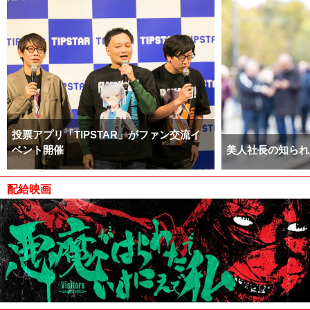
投票アプリ「TIPSTAR」がファン交流イ
ベント開催
美人社長の知られ
配給映画