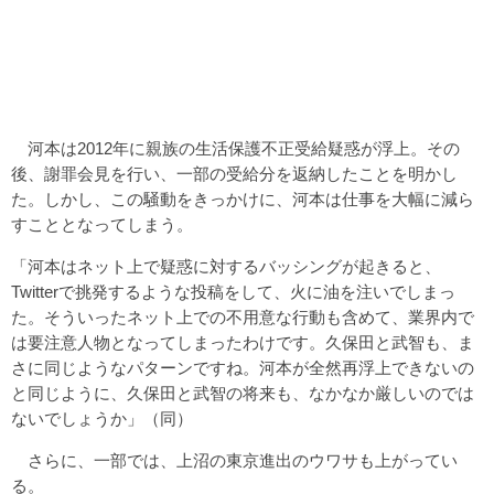
河本は2012年に親族の生活保護不正受給疑惑が浮上。その
後、謝罪会見を行い、一部の受給分を返納したことを明かし
た。しかし、この騒動をきっかけに、河本は仕事を大幅に減ら
すこととなってしまう。
「河本はネット上で疑惑に対するバッシングが起きると、
Twitterで挑発するような投稿をして、火に油を注いでしまっ
た。そういったネット上での不用意な行動も含めて、業界内で
は要注意人物となってしまったわけです。久保田と武智も、ま
さに同じようなパターンですね。河本が全然再浮上できないの
と同じように、久保田と武智の将来も、なかなか厳しいのでは
ないでしょうか」（同）
さらに、一部では、上沼の東京進出のウワサも上がってい
る。