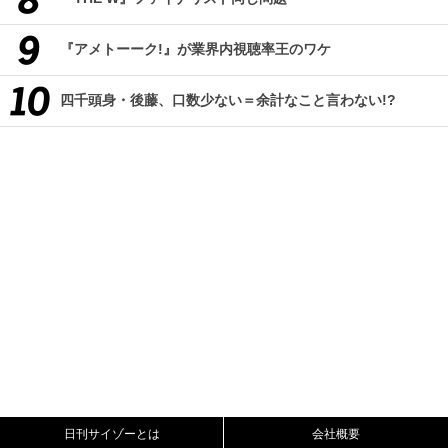
『アメトーーク!』が業界内視聴率王のワケ
四千頭身・後藤、口数少ない＝余計なこと言わない!?
日刊サイゾーとは
会社概要