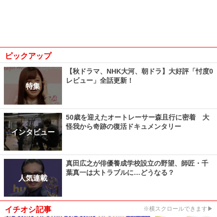
ピックアップ
【秋ドラマ、NHK大河、朝ドラ】大好評「忖度0
レビュー」全話更新！
特集
50歳を迎えたオートレーサー森且行に密着 大
怪我から奇跡の復活ドキュメンタリー
インタビュー
真田広之が俳優養成学校設立の野望、師匠・千
葉真一は大トラブルに…どうなる？
人気連載
イチオシ記事
※横スクロールできます▶