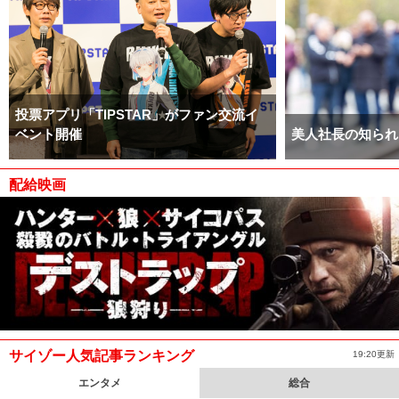
投票アプリ「TIPSTAR」がファン交流イ
ベント開催
美人社長の知られ
配給映画
サイゾー人気記事ランキング
19:20更新
エンタメ
総合