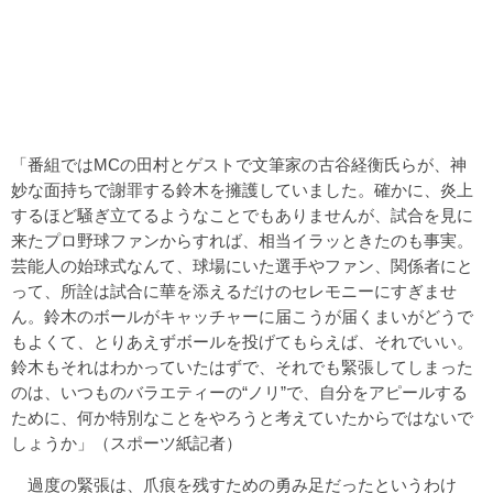
「番組ではMCの田村とゲストで文筆家の古谷経衡氏らが、神
妙な面持ちで謝罪する鈴木を擁護していました。確かに、炎上
するほど騒ぎ立てるようなことでもありませんが、試合を見に
来たプロ野球ファンからすれば、相当イラッときたのも事実。
芸能人の始球式なんて、球場にいた選手やファン、関係者にと
って、所詮は試合に華を添えるだけのセレモニーにすぎませ
ん。鈴木のボールがキャッチャーに届こうが届くまいがどうで
もよくて、とりあえずボールを投げてもらえば、それでいい。
鈴木もそれはわかっていたはずで、それでも緊張してしまった
のは、いつものバラエティーの“ノリ”で、自分をアピールする
ために、何か特別なことをやろうと考えていたからではないで
しょうか」（スポーツ紙記者）
過度の緊張は、爪痕を残すための勇み足だったというわけ