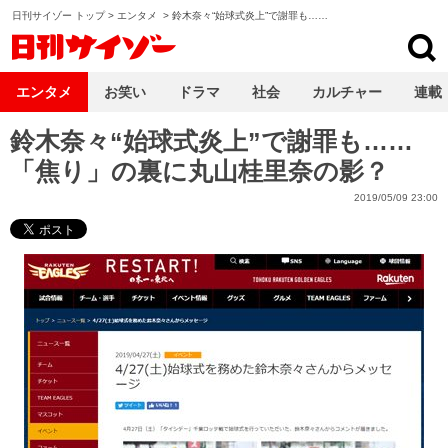
日刊サイゾー トップ
>
エンタメ
>
鈴木奈々“始球式炎上”で謝罪も……
日刊サイゾー
エンタメ
お笑い
ドラマ
社会
カルチャー
連載
鈴木奈々“始球式炎上”で謝罪も……
「焦り」の裏に丸山桂里奈の影？
2019/05/09 23:00