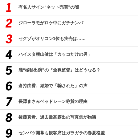
有名人サイン“ネット売買”の闇
ジローラモがロケ中にガチナンパ
セクゾがオリコン1位も実売は……
ハイスタ横山健は「カッコだけの男」
瀧“極秘出演”の『全裸監督』はどうなる？
倉持由香、結婚で「騙された」の声
長澤まさみベッドシーン称賛の理由
後藤真希、過去最高露出の写真集が物議
センバツ開幕も観客席はガラガラの春夏格差