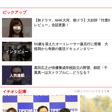
ピックアップ
【秋ドラマ、NHK大河、朝ドラ】大好評「忖度0
レビュー」全話更新！
特集
50歳を迎えたオートレーサー森且行に密着 大
怪我から奇跡の復活ドキュメンタリー
インタビュー
真田広之が俳優養成学校設立の野望、師匠・千
葉真一は大トラブルに…どうなる？
人気連載
イチオシ記事
※横スクロールできます▶