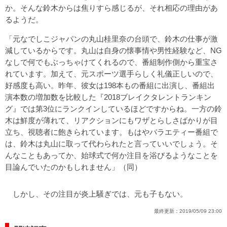
か。そんな鈴木からは焦りすら感じるが、それ相応の理由があ
るようだ。
「元なでしこジャパンの丸山桂里奈の台頭で、鈴木の仕事が激
減しているからです。丸山は自身の懐事情や男性経験など、NG
なしで何でもぶっちゃけてくれるので、番組制作側から重宝さ
れています。加えて、元スポーツ選手らしく礼儀正しいので、
好感度も高い。昨年、彼女は198本もの番組に出演し、番組出
演本数の増加数を比較した『2018ブレイクタレントランキン
グ』では第3位にランクインしているほどですからね。一方の鈴
木は鮮度が薄れて、リアクションにもワザとらしさばかりが目
立ち、視聴者に飽きられています。もはやバラエティー番組で
は、鈴木は丸山に取って代わられたと言っていいでしょう。そ
んなこともあってか、始球式で何か注目を浴びるようなことを
目論んでいたのかもしれません」（同）
しかし、その注目が炎上騒ぎでは、元も子もない。
最終更新：
2019/05/09 23:00