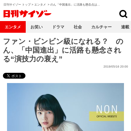
日刊サイゾー トップ
>
エンタメ
>
のん「中国進出」に活路も懸念点は…
日刊サイゾー
エンタメ
お笑い
ドラマ
社会
カルチャー
連載
ファン・ビンビン級になれる？ の
ん、「中国進出」に活路も懸念され
る“演技力の衰え”
2019/05/16 20:00