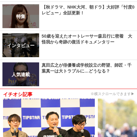
【秋ドラマ、NHK大河、朝ドラ】大好評「忖度0
レビュー」全話更新！
特集
50歳を迎えたオートレーサー森且行に密着 大
怪我から奇跡の復活ドキュメンタリー
インタビュー
真田広之が俳優養成学校設立の野望、師匠・千
葉真一は大トラブルに…どうなる？
人気連載
イチオシ記事
※横スクロールできます▶