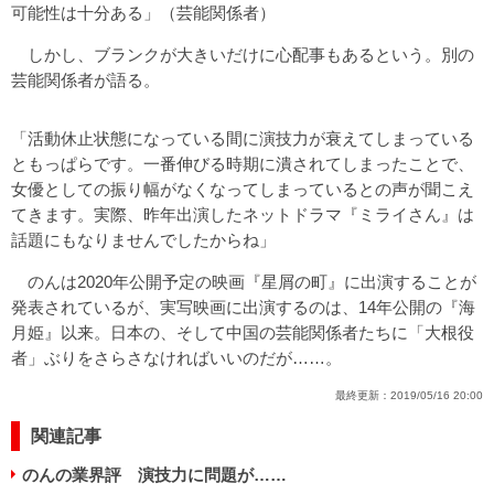
可能性は十分ある」（芸能関係者）
しかし、ブランクが大きいだけに心配事もあるという。別の
芸能関係者が語る。
「活動休止状態になっている間に演技力が衰えてしまっている
ともっぱらです。一番伸びる時期に潰されてしまったことで、
女優としての振り幅がなくなってしまっているとの声が聞こえ
てきます。実際、昨年出演したネットドラマ『ミライさん』は
話題にもなりませんでしたからね」
のんは2020年公開予定の映画『星屑の町』に出演することが
発表されているが、実写映画に出演するのは、14年公開の『海
月姫』以来。日本の、そして中国の芸能関係者たちに「大根役
者」ぶりをさらさなければいいのだが……。
最終更新：
2019/05/16 20:00
関連記事
のんの業界評 演技力に問題が……