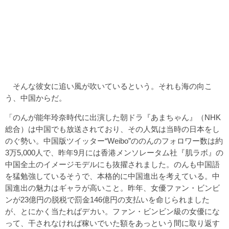
そんな彼女に追い風が吹いているという。それも海の向こ
う、中国からだ。
「のんが能年玲奈時代に出演した朝ドラ『あまちゃん』（NHK
総合）は中国でも放送されており、その人気は当時の日本をし
のぐ勢い。中国版ツイッター“Weibo”ののんのフォロワー数は約
3万5,000人で、昨年9月には香港メンソレータム社『肌ラボ』の
中国全土のイメージモデルにも抜擢されました。のんも中国語
を猛勉強しているそうで、本格的に中国進出を考えている。中
国進出の魅力はギャラが高いこと。昨年、女優ファン・ビンビ
ンが23億円の脱税で罰金146億円の支払いを命じられました
が、とにかく当たればデカい。ファン・ビンビン級の女優にな
って、干されなければ稼いでいた額をあっという間に取り返す