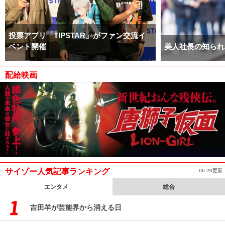
投票アプリ「TIPSTAR」がファン交流イ
ベント開催
美人社長の知られ
配給映画
サイゾー人気記事ランキング
06:20更新
エンタメ
総合
吉田羊が芸能界から消える日