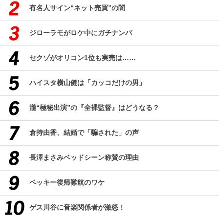
有名人サイン“ネット売買”の闇
ジローラモがロケ中にガチナンパ
セクゾがオリコン1位も実売は……
ハイスタ横山健は「カッコだけの男」
瀧“極秘出演”の『全裸監督』はどうなる？
倉持由香、結婚で「騙された」の声
長澤まさみベッドシーン称賛の理由
ベッキー復帰難航のワケ
ゲス川谷に音楽関係者が激怒！