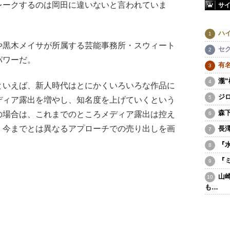
レークするのは岡田に違いないと言われていま
サ
ハ
黒木メイサが所属する芸能事務所・スウィート
セ
パワーだ。
有
瀧
といえば、新人時代はとにかくいろいろな作品に
ジ
ディア露出を増やし、知名度を上げていくという
森
の場合は、これまでのところメディア露出は控え
。今までとは異なるアプローチでの売り出しを画
長
『
『
山
も…