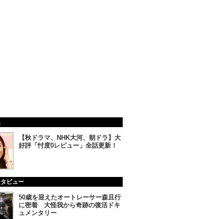
集
【秋ドラマ、NHK大河、朝ドラ】大
好評「忖度0レビュー」全話更新！
ンタビュー
50歳を迎えたオートレーサー森且行
に密着 大怪我から奇跡の復活ドキ
ュメンタリー