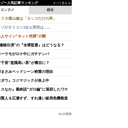
イゾー人気記事ランキング
すべて見る
エンタメ
総合
イスタ横山健は「カッコだけの男」
クゾがオリコン1位も実売は……
名人サイン“ネット売買”の闇
“極秘出演”の『全裸監督』はどうなる？
ローラモがロケ中にガチナンパ
下千里“意識高い系”が裏目に？
澤まさみベッドシーン称賛の理由
水ダウ』コジマジックが炎上中
ミスなか』最終話“ガロ編”に落胆したワケ
崎賢人＆広瀬すず、すれ違い破局危機報道
16:20更新