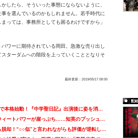
しかしたら、そういった事態にならないように、
仕事を選んでいるのかもしれません。若手時代に
しまっては、事務所としても困るわけですから」
パワーに期待されている岡田。急激な売り出し
てスターダムへの階段を上っていくこととなりそ
最終更新：
2019/05/17 08:00
配
岡田健史、初写真集発売にCM決定で本格始動！『中学聖日記』出演後に姿を消したワケ
桐谷美玲の結婚で、所属事務所スウィートパワーが崖っぷち……知英のプッシュに失敗し、高杉真宙で立て直し？
田中圭が“向井理に激似の俳優”から脱却！“○○似”と言われながらも評価が逆転した芸能人3人