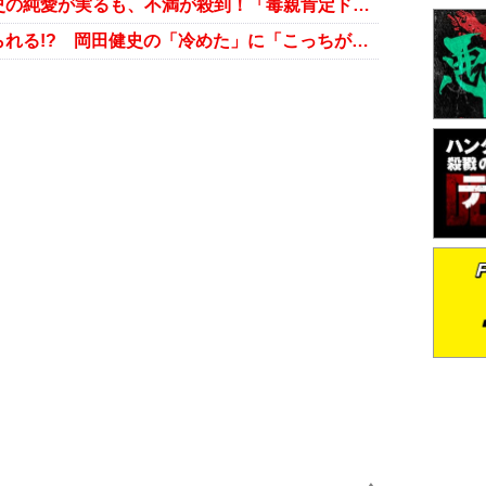
『中学聖日記』有村架純＆岡田健史の純愛が実るも、不満が殺到！「毒親肯定ドラマ」と激怒の声も
『中学聖日記』有村架純なぜか振られる!? 岡田健史の「冷めた」に「こっちが冷めるわ」と視聴者激怒！