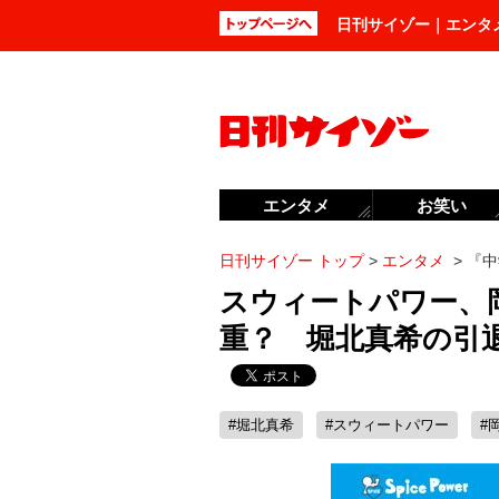
日刊サイゾー｜エンタ
エンタメ
お笑い
日刊サイゾー トップ
>
エンタメ
>
『中
スウィートパワー、
重？ 堀北真希の引
#堀北真希
#スウィートパワー
#