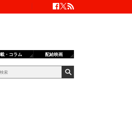
載・コラム
配給映画