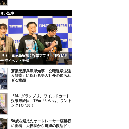
チオシ記事
リオ・鬼ヶ島解散？投票アプリ「TIPSTAR」
ン交流イベント開催
斎藤元彦兵庫県知事「公職選挙法違
反疑惑」に揺れる美人社長の知られ
ざる素顔
『M-1グランプリ』ワイルドカード
投票最終日 TVer「いいね」ランキ
ングTOP30！
50歳を迎えたオートレーサー森且行
に密着 大怪我から奇跡の復活ドキ