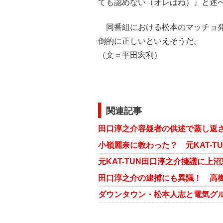
ても認めない（オレはね）』と述
同番組における松本のマッチョ発
倒的に正しいといえそうだ。
（文＝平田宏利）
関連記事
田口淳之介の逮捕にも異議！ 高
ダウンタウン・松本人志と電気グル