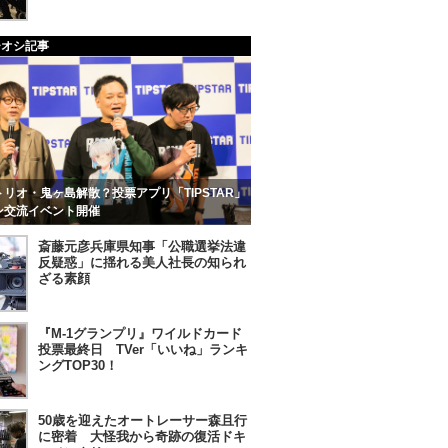
チオシ記事
リオ・鬼ヶ島解散？投票アプリ「TIPSTAR」
ン交流イベント開催
斎藤元彦兵庫県知事「公職選挙法違
反疑惑」に揺れる美人社長の知られ
ざる素顔
『M-1グランプリ』ワイルドカード
投票最終日 TVer「いいね」ランキ
ングTOP30！
50歳を迎えたオートレーサー森且行
に密着 大怪我から奇跡の復活ドキ