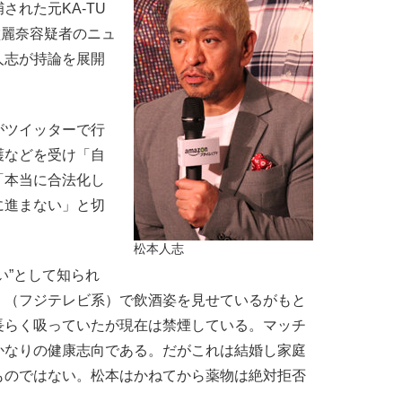
れた元KA-TU
嶺麗奈容疑者のニュ
人志が持論を展開
ツイッターで行
護などを受け「自
「本当に合法化し
に進まない」と切
松本人志
い”として知られ
』（フジテレビ系）で飲酒姿を見せているがもと
長らく吸っていたが現在は禁煙している。マッチ
かなりの健康志向である。だがこれは結婚し家庭
ものではない。松本はかねてから薬物は絶対拒否