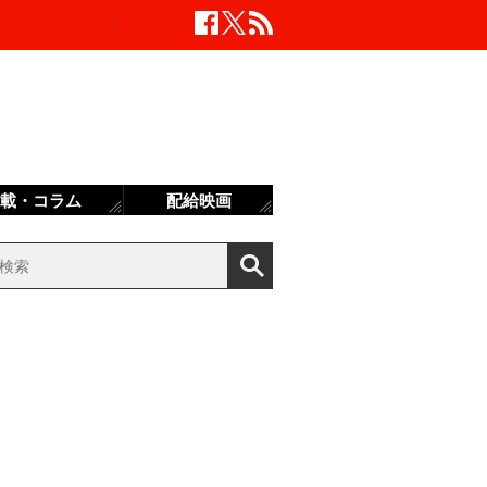
載・コラム
配給映画