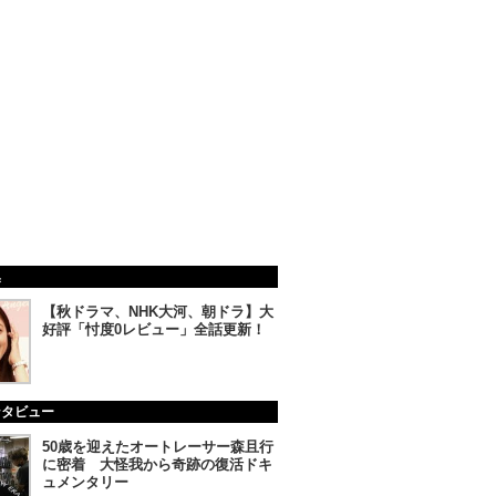
集
【秋ドラマ、NHK大河、朝ドラ】大
好評「忖度0レビュー」全話更新！
ンタビュー
50歳を迎えたオートレーサー森且行
に密着 大怪我から奇跡の復活ドキ
ュメンタリー