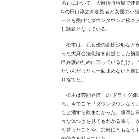
系）において、大麻所持容疑で逮捕さ
Nの田口淳之介容疑者と女優の小
ースを受けてダウンタウンの松本
し話題となっている。
松本は、元女優の高樹沙耶などが
った大麻合法化論を前提とした擁
己弁護のために言っているだけ」
たいんだったら一回止めないと前
り捨てた。
松本は芸能界随一の“ドラッグ嫌
る。今でこそ『ダウンタウンなう
もと酒すら飲まなかった。煙草は
ョな体つきを見てもわかる通り、
を持ったことや、加齢にともなう
の信念を持っていた。