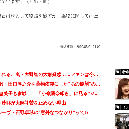
べています」（前出・同）
言は時として物議を醸すが、薬物に関しては圧
最終更新：
2019/06/01 21:00
特
田口淳之介容疑者の供述で蒸し返される、嵐・大野智の大麻疑惑……ファンは今も「大麻くん」呼ばわり
小嶺麗奈に教わった？ 元KAT-TUN・田口淳之介を薬物依存にした“あの錠剤”の激ヤバ効能
元KAT-TUN田口淳之介擁護に上沼恵美子も参戦！ 「小嶺麗奈叩き」に見る“ジャニーズ忖度”
樹沙耶が大麻礼賛を止めない理由
イ
ーヴ・石野卓球の“意外なつながり”って!?