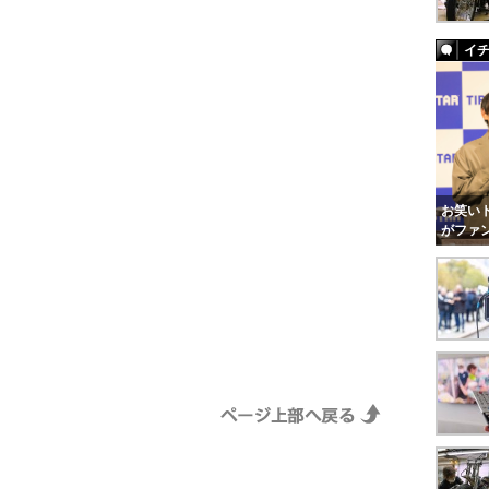
イ
お笑いト
がファ