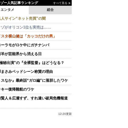
イゾー人気記事ランキング
すべて見る
エンタメ
総合
名人サイン“ネット売買”の闇
クゾがオリコン1位も実売は……
イスタ横山健は「カッコだけの男」
ローラモがロケ中にガチナンパ
田羊が芸能界から消える日
“極秘出演”の『全裸監督』はどうなる？
澤まさみベッドシーン称賛の理由
ミスなか』最終話“ガロ編”に落胆したワケ
ッキー復帰難航のワケ
崎賢人＆広瀬すず、すれ違い破局危機報道
12:20更新