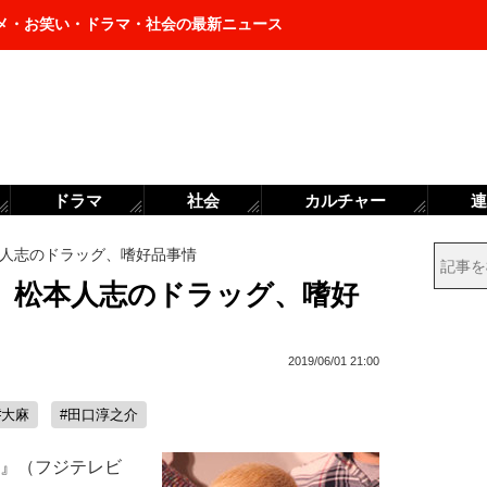
メ・お笑い・ドラマ・社会の最新ニュース
ドラマ
社会
カルチャー
連
人志のドラッグ、嗜好品事情
、松本人志のドラッグ、嗜好
2019/06/01 21:00
#大麻
#田口淳之介
ー』（フジテレビ