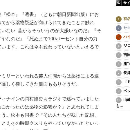
サ
集『松本』『遺書』（ともに朝日新聞出版）にお
有
ねてから薬物疑惑が向けられてきたことに触れ
セ
いない! 昔からそういうのが大嫌いなのだ』『そ
ハ
ヤなのだ』『死ぬまで100パーセント自分の力
ジ
ています。これは今も変わっていないといえるで
吉
瀧
長
ミリーといわれる芸人仲間からは薬物による逮
『
が厳しく律してきた側面もありそうだ。
ベ
ティナインの岡村隆史もラジオで述べていました
山
も…
面白かったのは薬物の影響か？』と思われてしま
ょう。松本も同書で『その人たちが残した記録、
たとえその時期クスリをやっていなかったといっ