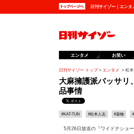
日刊サイゾー｜エンタ
エンタメ
お笑い
日刊サイゾー トップ
>
エンタメ
>
松本
大麻擁護派バッサリ
品事情
#KAT-TUN
#松本人志
#薬物
5月26日放送の『ワイドナショ