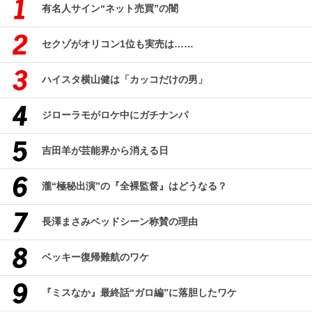
有名人サイン“ネット売買”の闇
セクゾがオリコン1位も実売は……
ハイスタ横山健は「カッコだけの男」
ジローラモがロケ中にガチナンパ
吉田羊が芸能界から消える日
瀧“極秘出演”の『全裸監督』はどうなる？
長澤まさみベッドシーン称賛の理由
ベッキー復帰難航のワケ
『ミスなか』最終話“ガロ編”に落胆したワケ