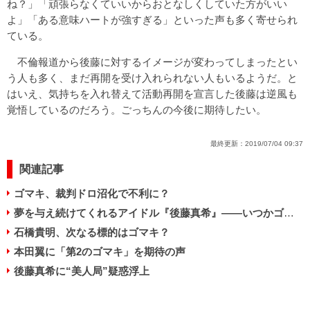
ね？」「頑張らなくていいからおとなしくしていた方がいい
よ」「ある意味ハートが強すぎる」といった声も多く寄せられ
ている。
不倫報道から後藤に対するイメージが変わってしまったとい
う人も多く、まだ再開を受け入れられない人もいるようだ。と
はいえ、気持ちを入れ替えて活動再開を宣言した後藤は逆風も
覚悟しているのだろう。ごっちんの今後に期待したい。
最終更新：
2019/07/04 09:37
関連記事
ゴマキ、裁判ドロ沼化で不利に？
夢を与え続けてくれるアイドル『後藤真希』――いつかゴマキと朝帰りッ
石橋貴明、次なる標的はゴマキ？
本田翼に「第2のゴマキ」を期待の声
後藤真希に“美人局”疑惑浮上