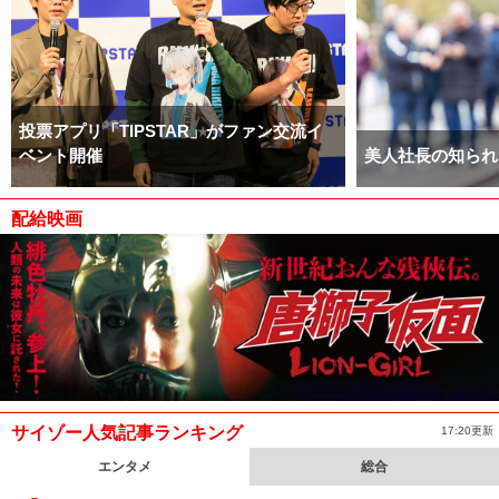
投票アプリ「TIPSTAR」がファン交流イ
ベント開催
美人社長の知られ
配給映画
サイゾー人気記事ランキング
17:20更新
エンタメ
総合