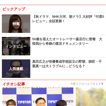
ピックアップ
【秋ドラマ、NHK大河、朝ドラ】大好評「忖度0
レビュー」全話更新！
特集
50歳を迎えたオートレーサー森且行に密着 大
怪我から奇跡の復活ドキュメンタリー
インタビュー
真田広之が俳優養成学校設立の野望、師匠・千
葉真一は大トラブルに…どうなる？
人気連載
イチオシ記事
※横スクロールできます▶