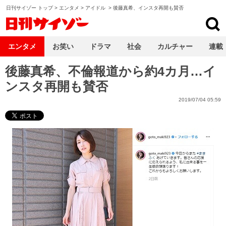
日刊サイゾー トップ
>
エンタメ
>
アイドル
>
後藤真希、インスタ再開も賛否
日刊サイゾー
エンタメ
お笑い
ドラマ
社会
カルチャー
連載
後藤真希、不倫報道から約4カ月…イ
ンスタ再開も賛否
2019/07/04 05:59