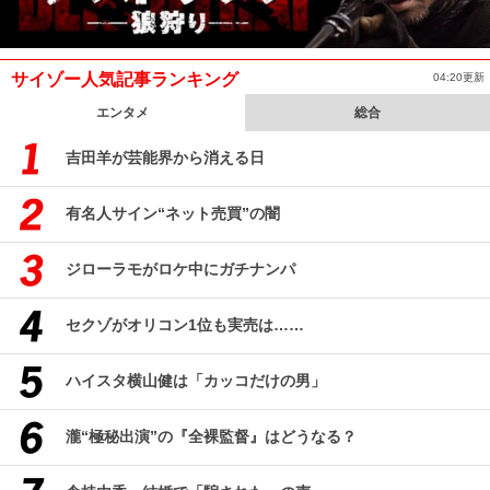
サイゾー人気記事ランキング
04:20更新
エンタメ
総合
吉田羊が芸能界から消える日
有名人サイン“ネット売買”の闇
ジローラモがロケ中にガチナンパ
セクゾがオリコン1位も実売は……
ハイスタ横山健は「カッコだけの男」
瀧“極秘出演”の『全裸監督』はどうなる？