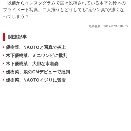
以前からインスタグラムで度々投稿されている木下と鈴木の
プライベート写真。二人揃うとどうしても”元ヤン臭”が濃くな
ってしまう？
最終更新：
2019/07/16 06:55
関連記事
優樹菜、NAOTOと写真で炎上
木下優樹菜、ミニワンピに批判
木下優樹菜、大胆な水着姿
優樹菜、娘のCMデビューで批判
優樹菜、NAOTOイジりに賛否