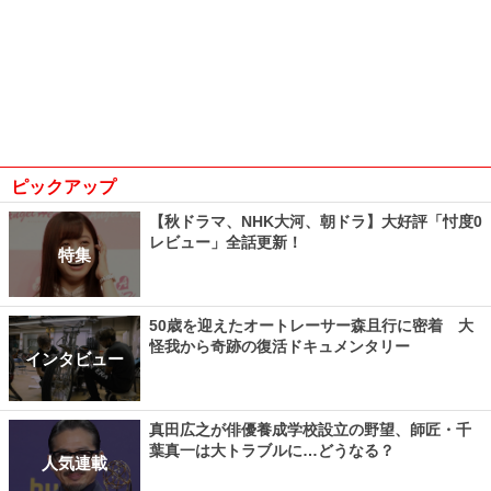
ピックアップ
【秋ドラマ、NHK大河、朝ドラ】大好評「忖度0
レビュー」全話更新！
特集
50歳を迎えたオートレーサー森且行に密着 大
怪我から奇跡の復活ドキュメンタリー
インタビュー
真田広之が俳優養成学校設立の野望、師匠・千
葉真一は大トラブルに…どうなる？
人気連載