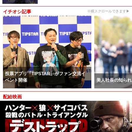
イチオシ記事
※横スクロールできます▶
投票アプリ「TIPSTAR」がファン交流イ
ベント開催
美人社長の知られ
配給映画