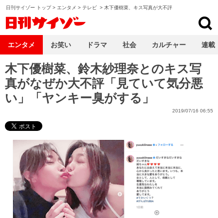
日刊サイゾー トップ
>
エンタメ
>
テレビ
>
木下優樹菜、キス写真が大不評
日刊サイゾー
エンタメ
お笑い
ドラマ
社会
カルチャー
連載
木下優樹菜、鈴木紗理奈とのキス写
真がなぜか大不評「見ていて気分悪
い」「ヤンキー臭がする」
2019/07/16 06:55