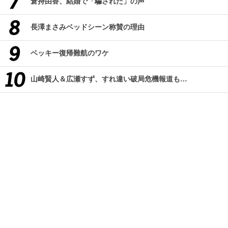
倉持由香、結婚で「騙された」の声
長澤まさみベッドシーン称賛の理由
ベッキー復帰難航のワケ
山崎賢人＆広瀬すず、すれ違い破局危機報道も…