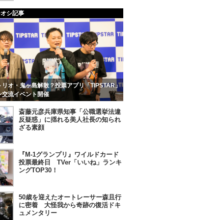
チオシ記事
リオ・鬼ヶ島解散？投票アプリ「TIPSTAR」
ン交流イベント開催
斎藤元彦兵庫県知事「公職選挙法違
反疑惑」に揺れる美人社長の知られ
ざる素顔
『M-1グランプリ』ワイルドカード
投票最終日 TVer「いいね」ランキ
ングTOP30！
50歳を迎えたオートレーサー森且行
に密着 大怪我から奇跡の復活ドキ
ュメンタリー