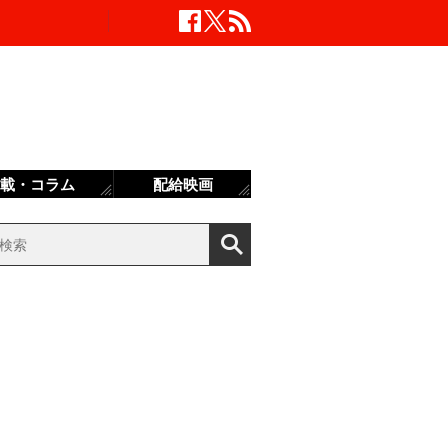
載・コラム
配給映画