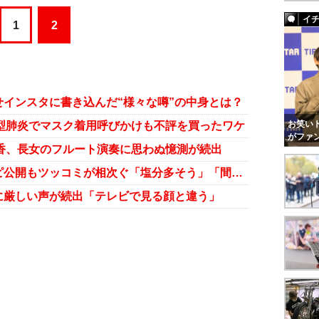
イ
1
2
インスタに書き込んだ“様々な噂”の中身とは？
お笑いト
新型肺炎でマスク着用呼びかけも不評を買ったワケ
がファ
静香、長女のフルート演奏に思わぬ憶測が続出
工藤静香、“手作りひじき梅”レシピ公開もツッコミが相次ぐ「塩分多そう」「間違いなく味濃い」
に厳しい声が続出「テレビで見る顔と違う」