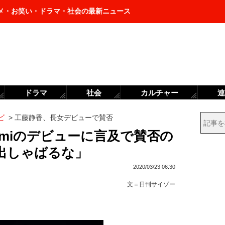
メ・お笑い・ドラマ・社会の最新ニュース
ドラマ
社会
カルチャー
連
ビ
>
工藤静香、長女デビューで賛否
omiのデビューに言及で賛否の
出しゃばるな」
2020/03/23 06:30
文＝
日刊サイゾー