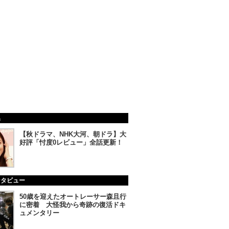
集
【秋ドラマ、NHK大河、朝ドラ】大
好評「忖度0レビュー」全話更新！
ンタビュー
50歳を迎えたオートレーサー森且行
に密着 大怪我から奇跡の復活ドキ
ュメンタリー