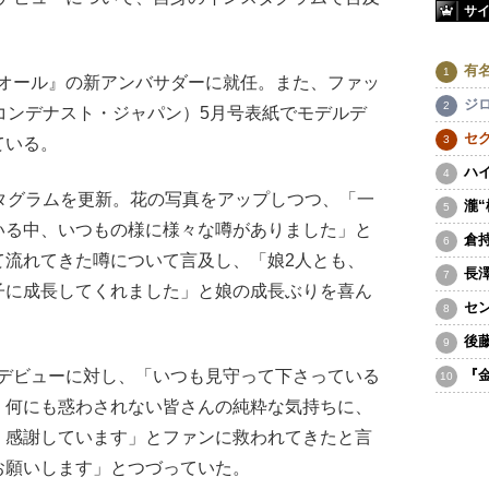
サ
有
ィオール』の新アンバサダーに就任。また、ファッ
ジ
」（コンデナスト・ジャパン）5月号表紙でモデルデ
セ
ている。
ハ
タグラムを更新。花の写真をアップしつつ、「一
瀧
いる中、いつもの様に様々な噂がありました」と
倉
て流れてきた噂について言及し、「娘2人とも、
長
子に成長してくれました」と娘の成長ぶりを喜ん
セ
後
ルデビューに対し、「いつも見守って下さっている
『
。何にも惑わされない皆さんの純粋な気持ちに、
。感謝しています」とファンに救われてきたと言
お願いします」とつづっていた。