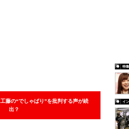
特
工藤の“でしゃばり”を批判する声が続
イ
出？