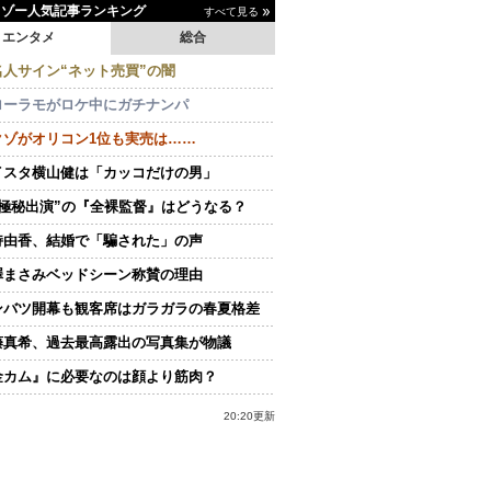
イゾー人気記事ランキング
すべて見る
エンタメ
総合
名人サイン“ネット売買”の闇
ローラモがロケ中にガチナンパ
クゾがオリコン1位も実売は……
イスタ横山健は「カッコだけの男」
“極秘出演”の『全裸監督』はどうなる？
持由香、結婚で「騙された」の声
澤まさみベッドシーン称賛の理由
ンバツ開幕も観客席はガラガラの春夏格差
藤真希、過去最高露出の写真集が物議
金カム』に必要なのは顔より筋肉？
20:20更新