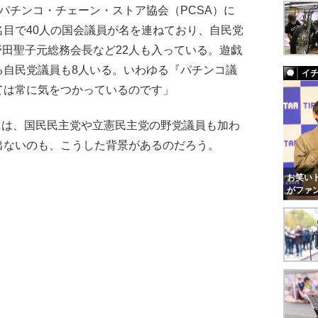
パチンコ・チェーン・ストア協会（PCSA）に
目で40人の国会議員が名を連ねており、自民党
野田聖子元総務会長など22人も入っている。遊戯
る自民党議員も8人いる。いわゆる『パチンコ議
イ
ては常に気をつかっているのです」
には、国民民主党や立憲民主党の野党議員も加わ
出ないのも、こうした背景があるのだろう。
お笑いト
がファ