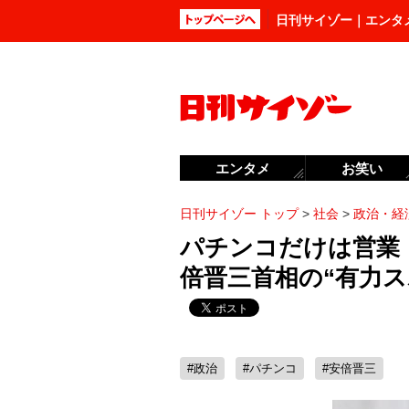
日刊サイゾー｜エンタ
エンタメ
お笑い
日刊サイゾー トップ
>
社会
>
政治・経
パチンコだけは営業
倍晋三首相の“有力ス
#政治
#パチンコ
#安倍晋三