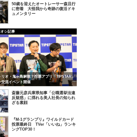
50歳を迎えたオートレーサー森且行
に密着 大怪我から奇跡の復活ドキ
ュメンタリー
チオシ記事
リオ・鬼ヶ島解散？投票アプリ「TIPSTAR」
ン交流イベント開催
斎藤元彦兵庫県知事「公職選挙法違
反疑惑」に揺れる美人社長の知られ
ざる素顔
『M-1グランプリ』ワイルドカード
投票最終日 TVer「いいね」ランキ
ングTOP30！