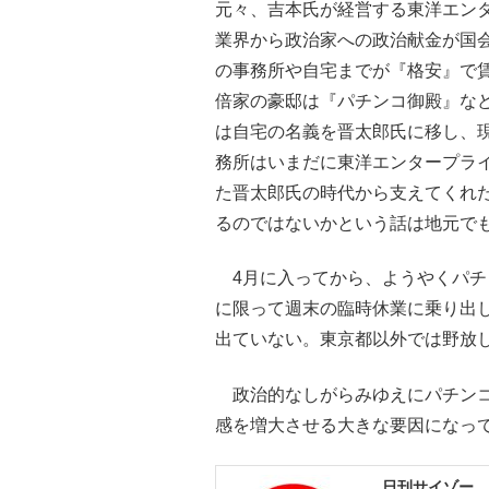
元々、吉本氏が経営する東洋エン
業界から政治家への政治献金が国会
の事務所や自宅までが『格安』で
倍家の豪邸は『パチンコ御殿』など
は自宅の名義を晋太郎氏に移し、
務所はいまだに東洋エンタープラ
た晋太郎氏の時代から支えてくれ
るのではないかという話は地元で
4月に入ってから、ようやくパチ
に限って週末の臨時休業に乗り出
出ていない。東京都以外では野放
政治的なしがらみゆえにパチンコ
感を増大させる大きな要因になっ
日刊サイゾー