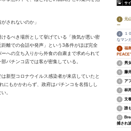
サ
元
請がされないのか」
ー
１
けるべき場所として挙げている「換気が悪い密
なマン
近距離での会話や発声」という3条件がほぼ完全
福島
バーへの立ち入りから外食の自粛まで求められて
PEAC
一部パチンコ店では客が密集している。
男
藤
は新型コロナウイルス感染者が来店していたと
ア
それにもかかわらず、政府はパチンコを名指しし
林
ない。
文
誰
Br
捕され