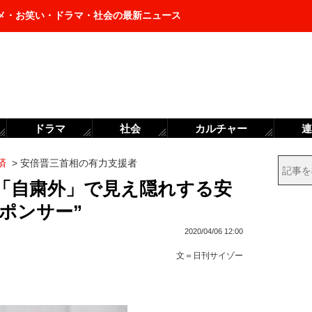
メ・お笑い・ドラマ・社会の最新ニュース
ドラマ
社会
カルチャー
連
済
>
安倍晋三首相の有力支援者
「自粛外」で見え隠れする安
ポンサー”
2020/04/06 12:00
文＝
日刊サイゾー