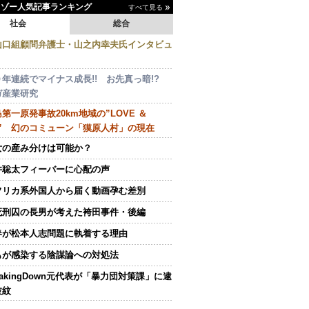
イゾー人気記事ランキング
すべて見る
社会
総合
山口組顧問弁護士・山之内幸夫氏インタビュ
０年連続でマイナス成長!! お先真っ暗!?
ガ産業研究
第一原発事故20km地域の”LOVE ＆
E” 幻のコミューン「獏原人村」の現在
女の産み分けは可能か？
井聡太フィーバーに心配の声
フリカ系外国人から届く動画孕む差別
死刑囚の長男が考えた袴田事件・後編
春が松本人志問題に執着する理由
もが感染する陰謀論への対処法
eakingDown元代表が「暴力団対策課」に逮
波紋