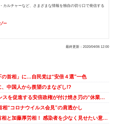
・カルチャーなど、さまざまな情報を独自の切り口で発信する
ゾー
最終更新：
2020/04/06 12:00
の首相」に…自民党は“安倍４選”一色
に、中国人から羨望のまなざし!?
新型コロナで右往左往!? フリーランスを促進する安倍政権が付け焼き刃の“休業補償”で大混乱
首相“コロナウイルス会見”の肩透かし
新型コロナ感染拡大の戦犯は安倍首相と加藤厚労相！ 感染者を少なく見せたい意図が露呈