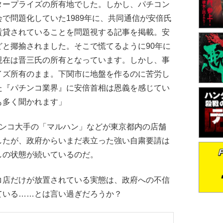
タープライズの所有地でした。しかし、パチコン
で問題化していた1989年に、共同通信が安倍氏
賃貸されていることを問題視する記事を掲載。安
と揶揄されました。そこで慌てるように90年に
現在は晋三氏の所有となっています。しかし、事
イズ所有のまま。下関市に地盤を作るのに苦労し
た『パチンコ業界』に安倍首相は恩義を感じてい
も多く聞かれます」
ンコ大手の「マルハン」などが東京都内の店舗
したが、政府からいまだ表立った強い自粛要請は
しの状態が続いているのだ。
店だけが放置されている実態は、政府への不信
ている……とは言い過ぎだろうか？