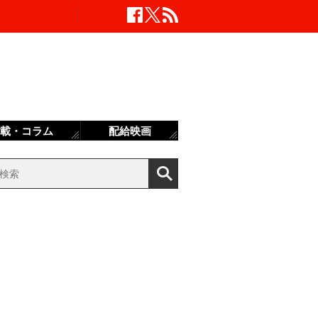
載・コラム
配給映画