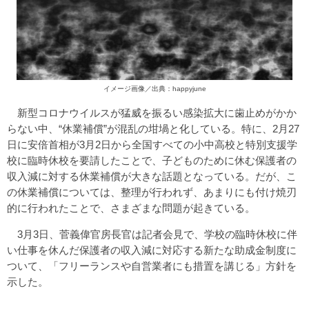
イメージ画像／出典：happyjune
新型コロナウイルスが猛威を振るい感染拡大に歯止めがかか
らない中、“休業補償”が混乱の坩堝と化している。特に、2月27
日に安倍首相が3月2日から全国すべての小中高校と特別支援学
校に臨時休校を要請したことで、子どものために休む保護者の
収入減に対する休業補償が大きな話題となっている。だが、こ
の休業補償については、整理が行われず、あまりにも付け焼刃
的に行われたことで、さまざまな問題が起きている。
3月3日、菅義偉官房長官は記者会見で、学校の臨時休校に伴
い仕事を休んだ保護者の収入減に対応する新たな助成金制度に
ついて、「フリーランスや自営業者にも措置を講じる」方針を
示した。