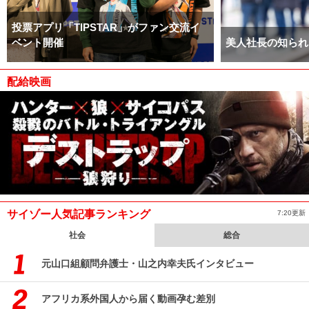
投票アプリ「TIPSTAR」がファン交流イ
ベント開催
美人社長の知られ
配給映画
サイゾー人気記事ランキング
7:20更新
社会
総合
元山口組顧問弁護士・山之内幸夫氏インタビュー
アフリカ系外国人から届く動画孕む差別