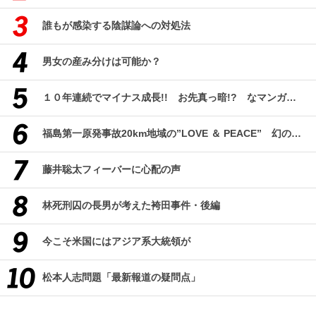
誰もが感染する陰謀論への対処法
男女の産み分けは可能か？
１０年連続でマイナス成長!! お先真っ暗!? なマンガ産業研究
福島第一原発事故20km地域の”LOVE ＆ PEACE” 幻のコミューン「獏原人村」の現在
藤井聡太フィーバーに心配の声
林死刑囚の長男が考えた袴田事件・後編
今こそ米国にはアジア系大統領が
松本人志問題「最新報道の疑問点」