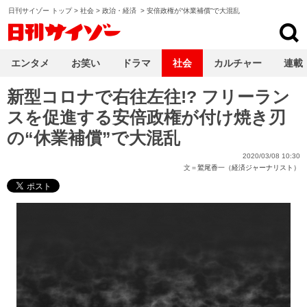
日刊サイゾー トップ
>
社会
>
政治・経済
>
安倍政権が“休業補償”で大混乱
日刊サイゾー
エンタメ
お笑い
ドラマ
社会
カルチャー
連載
新型コロナで右往左往!? フリーラン
スを促進する安倍政権が付け焼き刃
の“休業補償”で大混乱
2020/03/08 10:30
文＝
鷲尾香一（経済ジャーナリスト）