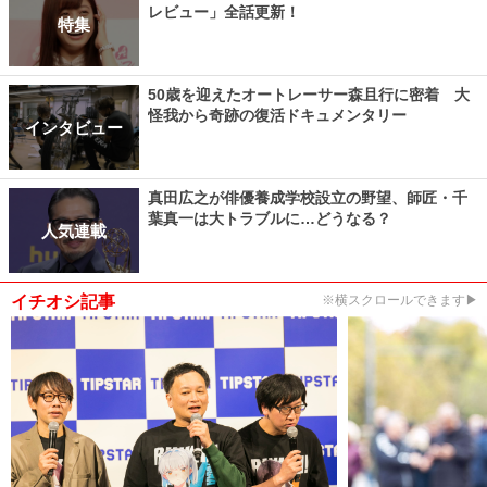
レビュー」全話更新！
特集
50歳を迎えたオートレーサー森且行に密着 大
怪我から奇跡の復活ドキュメンタリー
インタビュー
真田広之が俳優養成学校設立の野望、師匠・千
葉真一は大トラブルに…どうなる？
人気連載
イチオシ記事
※横スクロールできます▶