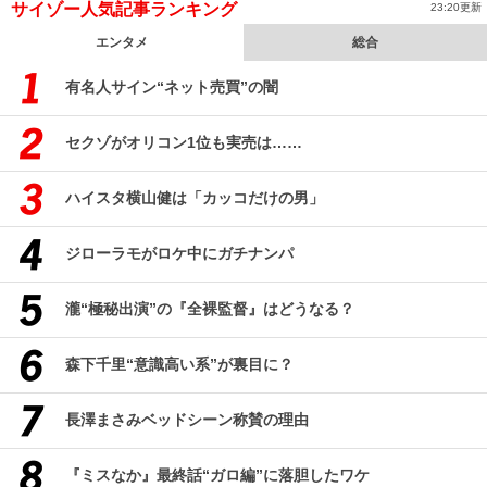
サイゾー人気記事ランキング
23:20更新
エンタメ
総合
有名人サイン“ネット売買”の闇
セクゾがオリコン1位も実売は……
ハイスタ横山健は「カッコだけの男」
ジローラモがロケ中にガチナンパ
瀧“極秘出演”の『全裸監督』はどうなる？
森下千里“意識高い系”が裏目に？
長澤まさみベッドシーン称賛の理由
『ミスなか』最終話“ガロ編”に落胆したワケ