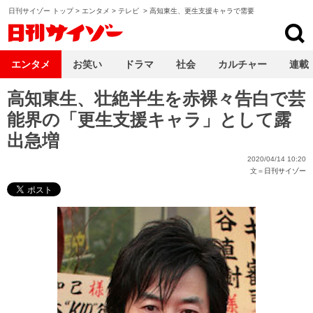
日刊サイゾー トップ
>
エンタメ
>
テレビ
>
高知東生、更生支援キャラで需要
日刊サイゾー
エンタメ
お笑い
ドラマ
社会
カルチャー
連載
高知東生、壮絶半生を赤裸々告白で芸
能界の「更生支援キャラ」として露
出急増
2020/04/14 10:20
文＝
日刊サイゾー