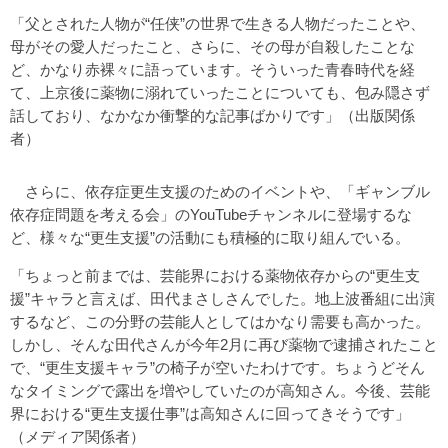
「父とされた人物が“任侠”の世界で生きる人物だったことや、
母がその愛人だったこと、さらに、その母が自殺したことな
ど、かなり赤裸々に語っています。そういった青春時代を経
て、上京後に薬物に溺れていったことについても、包み隠さず
話しており、なかなか衝撃的な記事ばかりです」（出版関係
者）
さらに、依存症更生支援のためのイベントや、「ギャンブル
依存症問題を考える会」のYouTubeチャンネルに登場するな
ど、様々な“更生支援”の活動にも積極的に取り組んでいる。
「ちょっと前までは、芸能界における薬物依存からの“更生支
援”キャラと言えば、田代まさしさんでした。地上波番組に出演
するなど、この分野の芸能人としてはかなり需要も高かった。
しかし、そんな田代さんが今年2月に再び薬物で逮捕されたこと
で、“更生支援キャラ”の椅子が空いたわけです。ちょうどそん
なタイミングで露出を増やしていたのが高知さん。今後、芸能
界における“更生支援仕事”は高知さんに回ってきそうです」
（メディア関係者）