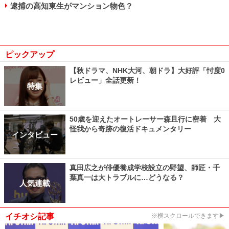
逮捕の高知東生がマンション物色？
ピックアップ
【秋ドラマ、NHK大河、朝ドラ】大好評「忖度0
レビュー」全話更新！
特集
50歳を迎えたオートレーサー森且行に密着 大
怪我から奇跡の復活ドキュメンタリー
インタビュー
真田広之が俳優養成学校設立の野望、師匠・千
葉真一は大トラブルに…どうなる？
人気連載
イチオシ記事
※横スクロールできます▶