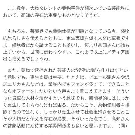
ここ数年、大物タレントの薬物事件が相次いでいる芸能界に
おいて、高知の存在は重要なものとなりそうだ。
「もちろん、芸能界でも薬物仕様が問題となっている今、薬物
の恐ろしさを伝えるとともに、更生支援を促す人材は重要です
よ。経験者だから話せることも多いし、何より高知さんは話も
上手いから、世間に伝わりやすい。これまで以上にメディア露
出も増えるでしょうね。
また、薬物で逮捕された芸能人の“復活の場”を作り出すとい
う意味でも、更生支援は重要。たとえば、ピエール瀧さんや沢
尻エリカさんなどは、業界内でもファンが多くて、できること
ならオファーをしたいという声もよく聞こえてきます。そうい
った貴重な人材を活かすという意味でも、芸能界的にはしっか
り更生してもらわなければ困る。だからこそ、薬物使用者を排
除するのではなく、しっかり更生させて社会復帰させることこ
そが大切だと伝える存在が必要。そういった点でも、高知さん
の啓蒙活動に期待する業界関係者も多いと思いますよ」（同）