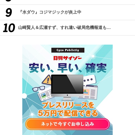
『水ダウ』コジマジックが炎上中
山崎賢人＆広瀬すず、すれ違い破局危機報道も…