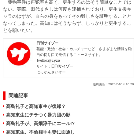
薬物事件は再犯率も高く、更生するのはそう簡単なことでは
ない。実際、田代まさしは何度も逮捕されており、更生支援キ
ャラのはずが、自らの身をもってその難しさを証明することと
なってしまった。高知にはそうならず、しっかりと更生するこ
とを願いたい。
日刊サイゾー
芸能・政治・社会・カルチャーなど、さまざまな情報を独
自の切り口で発信するニュースサイト。
Twitter:
@cyzo
サイト：
日刊サイゾー
にっかんさいぞー
最終更新：
2020/04/14 10:20
関連記事
高島礼子と高知東生が復縁？
高知東生にチラつく暴力団の影
高島礼子が、高畑淳子にエール!?
高知東生、不倫相手も妻に面通し