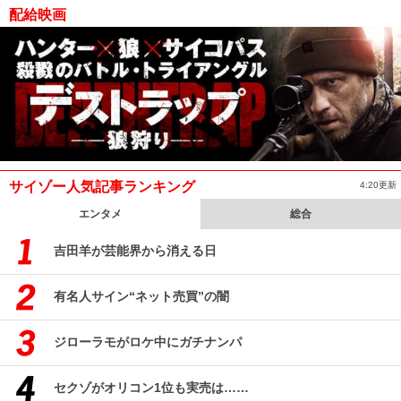
配給映画
サイゾー人気記事ランキング
4:20更新
エンタメ
総合
吉田羊が芸能界から消える日
有名人サイン“ネット売買”の闇
ジローラモがロケ中にガチナンパ
セクゾがオリコン1位も実売は……