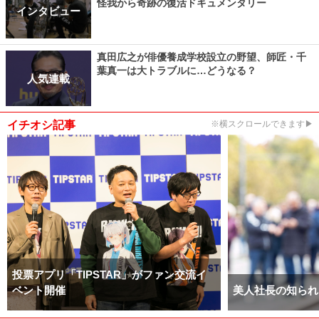
怪我から奇跡の復活ドキュメンタリー
インタビュー
真田広之が俳優養成学校設立の野望、師匠・千
葉真一は大トラブルに…どうなる？
人気連載
イチオシ記事
※横スクロールできます▶
投票アプリ「TIPSTAR」がファン交流イ
ベント開催
美人社長の知られ