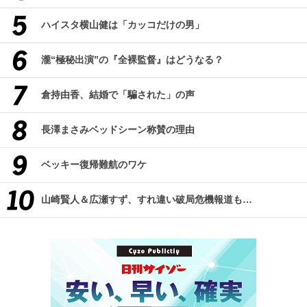
ハイスタ横山健は「カッコだけの男」
瀧“極秘出演”の『全裸監督』はどうなる？
倉持由香、結婚で「騙された」の声
長澤まさみベッドシーン称賛の理由
ベッキー復帰難航のワケ
山崎賢人＆広瀬すず、すれ違い破局危機報道も…