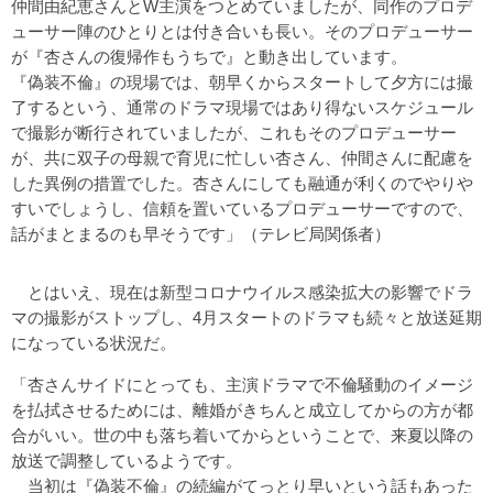
仲間由紀恵さんとW主演をつとめていましたが、同作のプロデ
ューサー陣のひとりとは付き合いも長い。そのプロデューサー
が『杏さんの復帰作もうちで』と動き出しています。
『偽装不倫』の現場では、朝早くからスタートして夕方には撮
了するという、通常のドラマ現場ではあり得ないスケジュール
で撮影が断行されていましたが、これもそのプロデューサー
が、共に双子の母親で育児に忙しい杏さん、仲間さんに配慮を
した異例の措置でした。杏さんにしても融通が利くのでやりや
すいでしょうし、信頼を置いているプロデューサーですので、
話がまとまるのも早そうです」（テレビ局関係者）
とはいえ、現在は新型コロナウイルス感染拡大の影響でドラ
マの撮影がストップし、4月スタートのドラマも続々と放送延期
になっている状況だ。
「杏さんサイドにとっても、主演ドラマで不倫騒動のイメージ
を払拭させるためには、離婚がきちんと成立してからの方が都
合がいい。世の中も落ち着いてからということで、来夏以降の
放送で調整しているようです。
当初は『偽装不倫』の続編がてっとり早いという話もあった