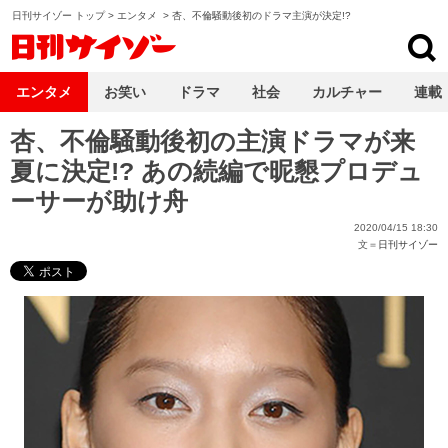
日刊サイゾー トップ
>
エンタメ
>
杏、不倫騒動後初のドラマ主演が決定!?
日刊サイゾー
エンタメ
お笑い
ドラマ
社会
カルチャー
連載
杏、不倫騒動後初の主演ドラマが来
夏に決定!? あの続編で昵懇プロデュ
ーサーが助け舟
2020/04/15 18:30
文＝
日刊サイゾー