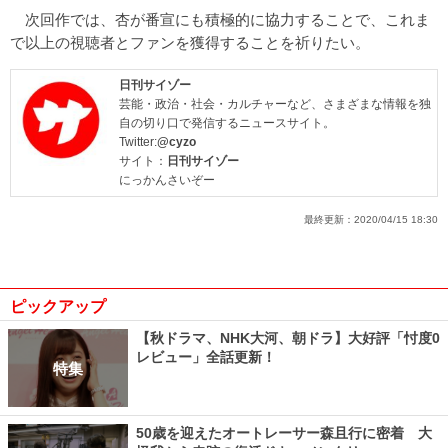
次回作では、杏が番宣にも積極的に協力することで、これま
で以上の視聴者とファンを獲得することを祈りたい。
日刊サイゾー
芸能・政治・社会・カルチャーなど、さまざまな情報を独
自の切り口で発信するニュースサイト。
Twitter:
@cyzo
サイト：
日刊サイゾー
にっかんさいぞー
最終更新：
2020/04/15 18:30
ピックアップ
【秋ドラマ、NHK大河、朝ドラ】大好評「忖度0
レビュー」全話更新！
特集
50歳を迎えたオートレーサー森且行に密着 大