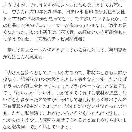
ようですが、それはさすがにシャレにならないとしてお流れ
に。杏さんは2014年と2015年、日テレ水曜10時の“お仕事女性
ドラマ”枠の『花咲舞が黙ってない』で主演していましたが、こ
の作品にも例のプロデューサーが携わっていますし、数字も悪
くなかった。次の主演作は『花咲舞』の続編という可能性もあ
りそうですね」（前出のテレビ局関係者）
晴れて再スタートを切ろうとしている杏に対して、芸能記者
からはこんな意見も。
「杏さんは淡々としてクールな方なので、取材のときも口数が
少なく、記者泣かせの女優さんとして有名なんです。たとえば
ドラマの内容に合わせてちょっとプライベートなことを質問し
ても『はい』か『いいえ』しか答えてくれずに取材が成立しな
いことが多かったのですが、今にして思えば長らく東出さんの
不倫問題の渦中だったわけで、話すに話せない状況だったのか
も。ただ、私生活でこれだけいろいろとあったわけですし、こ
れからはもう少し人間味を見せてくれると番宣もやりやすいよ
なと記者同士でよく話しています」