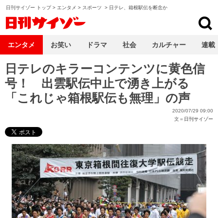
日刊サイゾー トップ
>
エンタメ
>
スポーツ
>
日テレ、箱根駅伝を断念か
日刊サイゾー
エンタメ
お笑い
ドラマ
社会
カルチャー
連載
日テレのキラーコンテンツに黄色信
号！ 出雲駅伝中止で湧き上がる
「これじゃ箱根駅伝も無理」の声
2020/07/29 09:00
文＝
日刊サイゾー