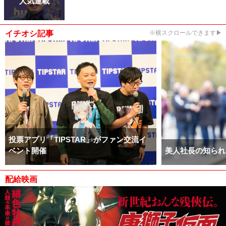
人気連載
イチオシ記事
※横スクロールできます▶
投票アプリ「TIPSTAR」がファン交流イ
ベント開催
美人社長の知られ
配給映画