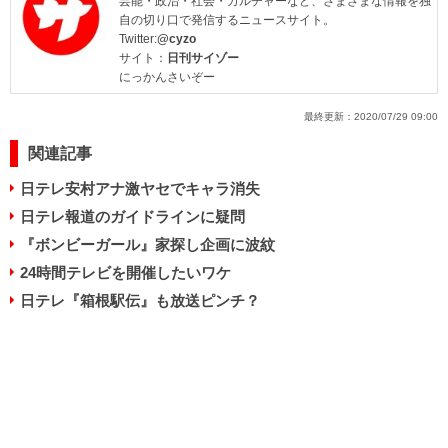
芸能・政治・社会・カルチャーなど、さまざまな情報を独
自の切り口で発信するニュースサイト。
Twitter:
@cyzo
サイト：
日刊サイゾー
にっかんさいぞー
最終更新：
2020/07/29 09:00
関連記事
日テレ安村アナ激ヤセでキャラ消失
日テレ報道のガイドラインに疑問
『ボンビーガール』家探し企画に波紋
24時間テレビを開催したいワケ
日テレ『箱根駅伝』も放送ピンチ？