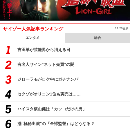
サイゾー人気記事ランキング
11:20更新
エンタメ
総合
吉田羊が芸能界から消える日
有名人サイン“ネット売買”の闇
ジローラモがロケ中にガチナンパ
セクゾがオリコン1位も実売は……
ハイスタ横山健は「カッコだけの男」
瀧“極秘出演”の『全裸監督』はどうなる？