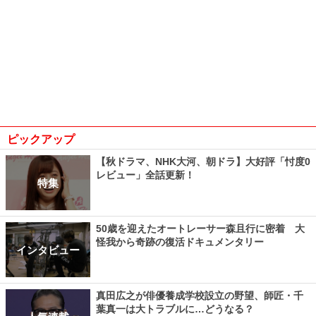
ピックアップ
【秋ドラマ、NHK大河、朝ドラ】大好評「忖度0
レビュー」全話更新！
特集
50歳を迎えたオートレーサー森且行に密着 大
怪我から奇跡の復活ドキュメンタリー
インタビュー
真田広之が俳優養成学校設立の野望、師匠・千
葉真一は大トラブルに…どうなる？