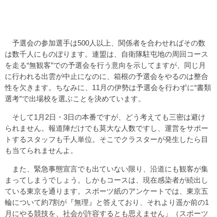
予選会の参加選手は500人以上、関係者を合わせればその数
は数千人にものぼります。連盟は、自衛隊駐屯地の周回コース
を走る“無観客”での予選会を行う意向を示してますが、同じ月
に行われる出雲が中止になのに、箱根の予選会をやるのは整合
性を欠きます。ちなみに、11月の伊勢は予選会を行わずに“書類
選考”で出場校を選ぶことを決めています。
そして1月2日・3日の本番ですが、どう考えても三密は避け
られません。報道陣だけでも莫大な人数ですし、運営をサポー
トするスタッフも千人単位。そこでクラスターが発生したら目
も当てられませんよ。
また、緊急事態宣言でも出ていない限り、沿道にも観客が集
まってしまうでしょう。しかもコースは、現在感染者が続出し
ている東京を通ります。スポーツ紙のアンケートでは、東京五
輪について約7割が『無理』と答えており、それより遥か前の1
月にやる競技を、社会が許容するとも思えません」（スポーツ