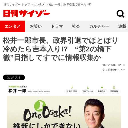
日刊サイゾー トップ
>
エンタメ
>
松井一郎、政界引退で吉本入り!?
日刊サイゾー
エンタメ
お笑い
ドラマ
社会
カルチャー
連載
松井一郎市長、政界引退でほとぼり
冷めたら吉本入り!? “第2の橋下
徹”目指してすでに情報収集か
2020/11/02 12:00
文＝
日刊サイゾー