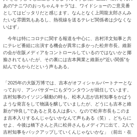
あの“ナニワのおっちゃんキャラ”は、ワイドショーのご意見番
としてはピッタリだと感じます。なんとなく上岡龍太郎さんみ
たいな雰囲気もあるし、熱視線を送るテレビ関係者は少なくな
いはず」
今年は特にコロナに関する報道を中心に、吉村洋文知事と共
にテレビ番組に出演する機会が異常に多かった松井市長。維新
の会が在阪メディアをコントロールしているのではないかと揶
揄されてもいたが、その裏には吉本興業と維新が“近い関係”を
結んでるからだという声もある。
「2025年の大阪万博では、吉本がオフィシャルパートナーとな
っており、アンバサダーにもダウンタウンが就任しています。
吉村知事のイソジン騒動の時も、松本人志が吉村知事をかばう
ような発言をして物議を醸していましたが、どうにも吉本と維
新が“仲良し”であると見る人は多い。なので松井市長もこのま
ま吉本入りするんじゃないかなんて声もある（笑）。どちらに
せよ、今後は橋下さんと共に松井さんもメディアに出て、2人で
吉村知事をバックアップしていくんじゃないかな」（前出・在