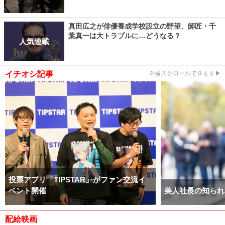
真田広之が俳優養成学校設立の野望、師匠・千
葉真一は大トラブルに…どうなる？
人気連載
イチオシ記事
※横スクロールできます▶
投票アプリ「TIPSTAR」がファン交流イ
ベント開催
美人社長の知られ
配給映画