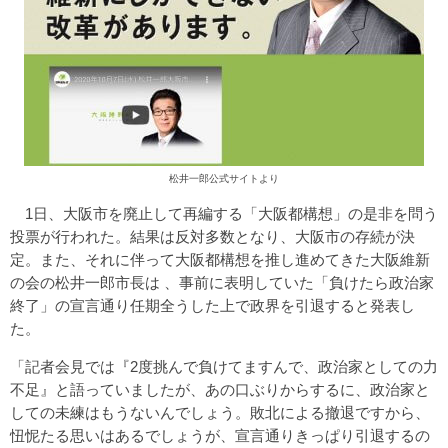
松井一郎公式サイトより
1日、大阪市を廃止して再編する「大阪都構想」の是非を問う
投票が行われた。結果は反対多数となり、大阪市の存続が決
定。また、それに伴って大阪都構想を推し進めてきた大阪維新
の会の松井一郎市長は 、事前に表明していた「負けたら政治家
終了」の宣言通り任期全うした上で政界を引退すると発表し
た。
「記者会見では『2度挑んで負けてますんで、政治家としての力
不足』と語っていましたが、あの口ぶりからするに、政治家と
しての未練はもうないんでしょう。敗北による撤退ですから、
忸怩たる思いはあるでしょうが、宣言通りきっぱり引退するの