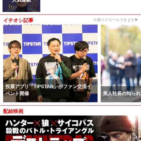
イチオシ記事
※横スクロールできます▶
投票アプリ「TIPSTAR」がファン交流イ
ベント開催
美人社長の知られ
配給映画