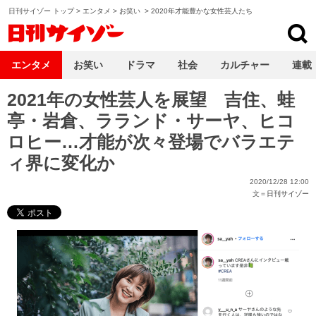
日刊サイゾー トップ
>
エンタメ
>
お笑い
>
2020年才能豊かな女性芸人たち
日刊サイゾー
エンタメ
お笑い
ドラマ
社会
カルチャー
連載
2021年の女性芸人を展望 吉住、蛙
亭・岩倉、ラランド・サーヤ、ヒコ
ロヒー…才能が次々登場でバラエテ
ィ界に変化か
2020/12/28 12:00
文＝
日刊サイゾー