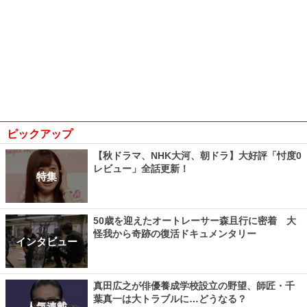
ピックアップ
【秋ドラマ、NHK大河、朝ドラ】大好評「忖度0
レビュー」全話更新！
特集
50歳を迎えたオートレーサー森且行に密着 大
怪我から奇跡の復活ドキュメンタリー
インタビュー
真田広之が俳優養成学校設立の野望、師匠・千
葉真一は大トラブルに…どうなる？
人気連載