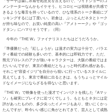
「サーヤは歯に衣着せぬ意見を言えるので、ワイドショーのコ
メンテーターなんかもイケそう。ヒコロヒーは視聴者が共感で
きるような毒舌を持っているので、ひな壇系のトーク番組にブ
ッキングするには丁度いい。岩倉は、ぶっとんだネタとトーク
が持ち味なので、お笑い純度の高い『アメトーーク』や『ゴッ
ドタン』にハマりそうです」（同）
今年の『THE W』ファイナリストたちはどうだろうか。
「準優勝だった『紅しょうが』は漫才の実力は十分で、バラエ
ティ番組での経験も多いので、基本的には即戦力です。ただ、
熊元プロレスのアクが強いキャラクターは、大阪の番組ではま
だいいんですが、東京の番組だとちょっと時代遅れ感がある。
それこそ“容姿イジリ”を自分から狙いに行っているスタイルに
見えてしまう。東京で番組に出るときは、もうちょっとマイル
ドなイメージにならざるを得ないと思います。
『THE W』で映像を使った漫才でインパクトを残した『Aマッ
ソ』も確実にブレイクに近づくでしょう。もともとネタには定
評があったものの、多少尖ったイメージもあり、使いにくかっ
たんですが、昨今いい感じに角がとれてきて、芸人として成熟