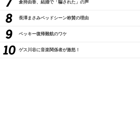
倉持由香、結婚で「騙された」の声
長澤まさみベッドシーン称賛の理由
ベッキー復帰難航のワケ
ゲス川谷に音楽関係者が激怒！