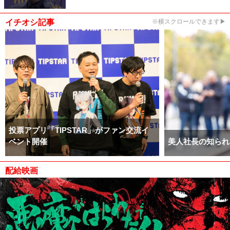
イチオシ記事
※横スクロールできます▶
投票アプリ「TIPSTAR」がファン交流イ
ベント開催
美人社長の知られ
配給映画