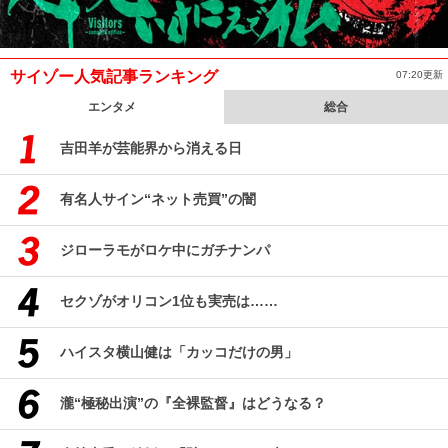
サイゾー人気記事ランキング
07:20更新
エンタメ
総合
吉田羊が芸能界から消える日
有名人サイン“ネット売買”の闇
ジローラモがロケ中にガチナンパ
セクゾがオリコン1位も実売は……
ハイスタ横山健は「カッコだけの男」
瀧“極秘出演”の『全裸監督』はどうなる？