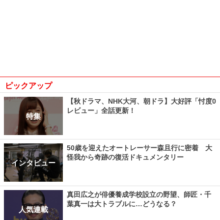
ピックアップ
【秋ドラマ、NHK大河、朝ドラ】大好評「忖度0
レビュー」全話更新！
特集
50歳を迎えたオートレーサー森且行に密着 大
怪我から奇跡の復活ドキュメンタリー
インタビュー
真田広之が俳優養成学校設立の野望、師匠・千
葉真一は大トラブルに…どうなる？
人気連載