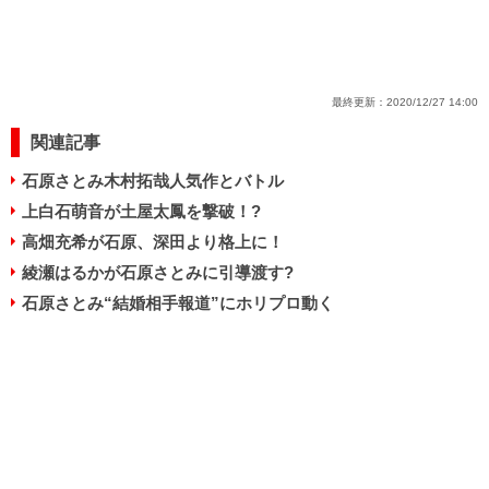
最終更新：
2020/12/27 14:00
関連記事
石原さとみ木村拓哉人気作とバトル
上白石萌音が土屋太鳳を撃破！?
高畑充希が石原、深田より格上に！
綾瀬はるかが石原さとみに引導渡す?
石原さとみ“結婚相手報道”にホリプロ動く