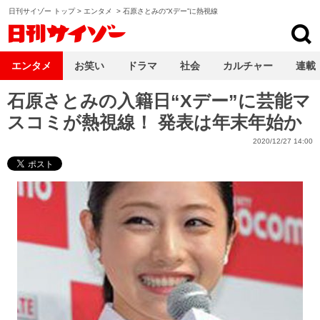
日刊サイゾー トップ
>
エンタメ
>
石原さとみの“Xデー”に熱視線
日刊サイゾー
エンタメ
お笑い
ドラマ
社会
カルチャー
連載
石原さとみの入籍日“Xデー”に芸能マ
スコミが熱視線！ 発表は年末年始か
2020/12/27 14:00