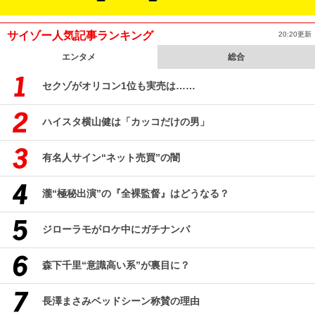
サイゾー人気記事ランキング
20:20更新
エンタメ
総合
セクゾがオリコン1位も実売は……
ハイスタ横山健は「カッコだけの男」
有名人サイン“ネット売買”の闇
瀧“極秘出演”の『全裸監督』はどうなる？
ジローラモがロケ中にガチナンパ
森下千里“意識高い系”が裏目に？
長澤まさみベッドシーン称賛の理由