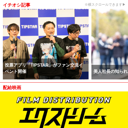
イチオシ記事
※横スクロールできます▶
投票アプリ「TIPSTAR」がファン交流イ
ベント開催
美人社長の知られ
配給映画