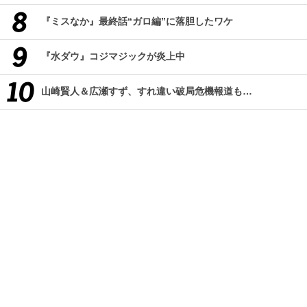
『ミスなか』最終話“ガロ編”に落胆したワケ
『水ダウ』コジマジックが炎上中
山崎賢人＆広瀬すず、すれ違い破局危機報道も…