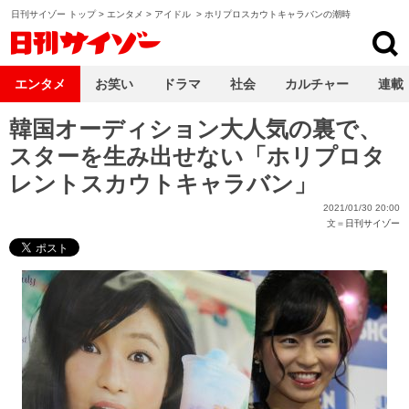
日刊サイゾー トップ
>
エンタメ
>
アイドル
>
ホリプロスカウトキャラバンの潮時
日刊サイゾー
エンタメ
お笑い
ドラマ
社会
カルチャー
連載
韓国オーディション大人気の裏で、
スターを生み出せない「ホリプロタ
レントスカウトキャラバン」
2021/01/30 20:00
文＝
日刊サイゾー