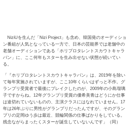
NiziUを生んだ「Nizi Project」も含め、韓国発のオーディショ
ン番組が人気となっている一方で、日本の芸能界では老舗中の
老舗オーディションである「ホリプロタレントスカウトキャラ
バン」に、ここ何年もスターを生み出せない状態が続いてい
る。
「『ホリプロタレントスカウトキャラバン』は、2019年を除い
て毎年実施されていますが、ここ10年くらいはずっと不作。グ
ランプリ受賞者で最後にプレイクしたのが、2009年の小島瑠璃
子ですからね。12年グランプリ受賞の優希美青はどうにか仕事
は途切れていないものの、主演クラスにはなれていません。17
年は26年ぶりに男性がグランプリだったんですが、そのグラン
プリの定岡ゆう歩は最近、競輪関係の仕事ばかりをしている。
残念ながらまったくスターが誕生していないんです」（同）