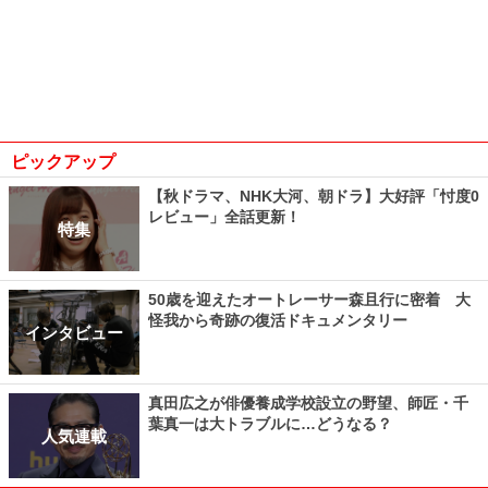
ピックアップ
【秋ドラマ、NHK大河、朝ドラ】大好評「忖度0
レビュー」全話更新！
特集
50歳を迎えたオートレーサー森且行に密着 大
怪我から奇跡の復活ドキュメンタリー
インタビュー
真田広之が俳優養成学校設立の野望、師匠・千
葉真一は大トラブルに…どうなる？
人気連載