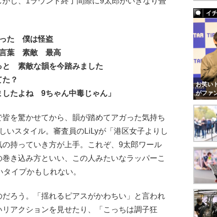
かし、1ラウンド終了間際に9太郎がいきなり畳
イ
ゃった 僕は怪盗
葉 素敵 最高
 素敵な韻を今踏みました
た？
お笑いト
よね 9ちゃん中毒じゃん」
がファ
で皆を驚かせてから、韻が踏めてアガった気持ち
しいスタイル。審査員のLiLyが「港区女子よりし
気の持っていき方が上手。これぞ、9太郎ワール
の巻き込み方といい、この人みたいなラッパーこ
いタイプかもしれない。
だろう。「揺れるピアスがかわちい」と言われ
いリアクションを見せたり、「こっちは調子狂