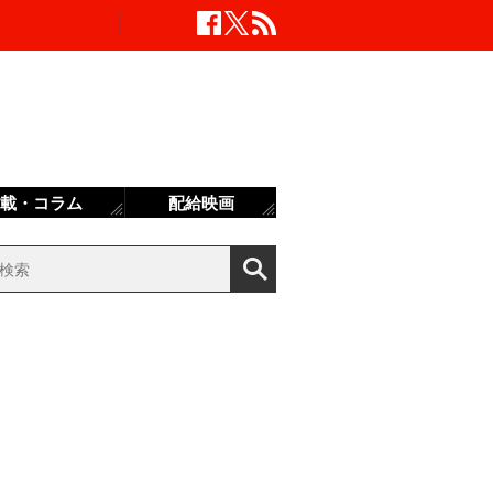
載・コラム
配給映画