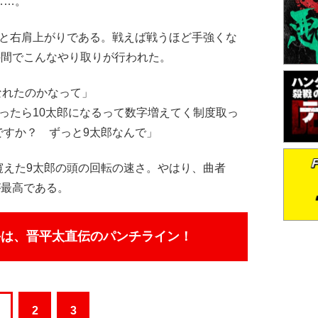
……。
と右肩上がりである。戦えば戦うほど手強くな
の間でこんなやり取りが行われた。
なれたのかなって」
ったら10太郎になるって数字増えてく制度取っ
ですか？ ずっと9太郎なんで」
えた9太郎の頭の回転の速さ。やはり、曲者
が最高である。
手は、晋平太直伝のパンチライン！
2
3