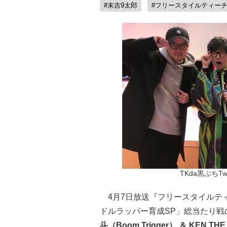
#末吉9太郎
#フリースタイルティー
TKda黒ぶちTwi
4月7日放送『フリースタイルテ
ドルラッパー育成SP」総当たり
斗（Boom Trigger） ＆ KEN T