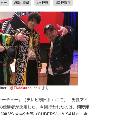
チャー
#横山統威
#水野勝
#岡野海斗
tter（
@TKdakurobuchi
）より
ィーチャー』（テレビ朝日系）にて、「男性アイ
戦の優勝者が決定した。今回行われたのは、
岡野海
HE 390 VS 末吉9太郎（CUBERS） ＆ SAM
と、
水