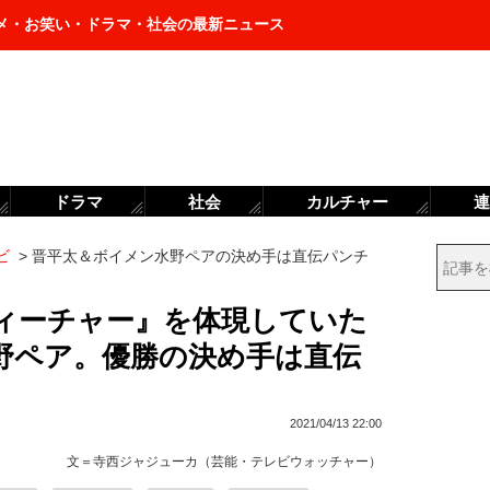
メ・お笑い・ドラマ・社会の最新ニュース
ドラマ
社会
カルチャー
連
ビ
>
晋平太＆ボイメン水野ペアの決め手は直伝パンチ
ィーチャー』を体現していた
野ペア。優勝の決め手は直伝
2021/04/13 22:00
文＝
寺西ジャジューカ（芸能・テレビウォッチャー）