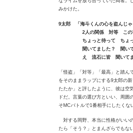
なライムを放ち合っていた両者。し
みかけた。
9太郎 「海斗くんの心を盗んじ
2人の関係 対等 この言
ちょっと待って ちょっと
聞いてました？ 聞いて
え 流石に皆 聞いてました
「怪盗」「対等」「最高」と踏ん
をそのままラップにする9太郎の新
たたか」と評したように、彼は空
ドだ。言葉の選び方といい、周囲
そMCバトルで1番相手にしたくな
対する岡野、本当に性格がいいの
たら「そう？」とまんざらでもな