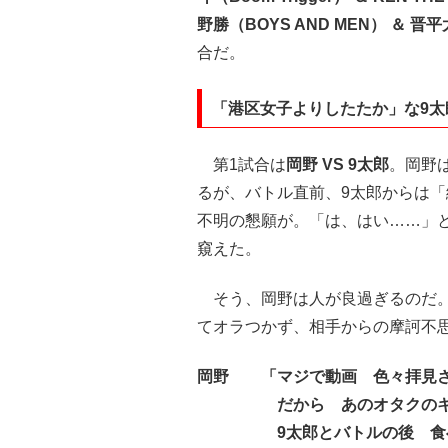
野勝（BOYS AND MEN） ＆ 晋平
合だ。
「港区女子よりしたたか」な9太
第1試合は
岡野 VS 9太郎
。岡野
るが、バトル直前、9太郎からは
不明の懇願が。「は、はい……」
窺えた。
そう、岡野は人が良過ぎるのだ。
てオラつかず、相手からの摩訶不
岡野 「マジで動画 色々拝見さ
だから あのオタクのキャ
9太郎とバトルの後 食べ