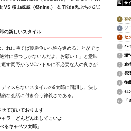
サ
太 VS 横山統威（祭nine.） ＆ TKda黒ぶち
の2試
有
ジ
郎の新しいスタイル
セ
ハ
はこれに勝てば優勝争いへ駒を進めることができ
瀧
「絶対に勝つしかないんだよ、お願い！」と意味
と返す岡野からMCバトルに不必要な人の良さが
倉
長
後
ディスらないスタイルの9太郎に同調し、決し
セ
思議な会話に付き合う律義さである。
『
せて頂いております
ラ どんどん出してこいよ
るキャベツ太郎」