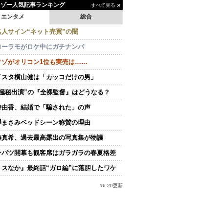
イゾー人気記事ランキング
すべて見る
エンタメ
総合
名人サイン“ネット売買”の闇
ローラモがロケ中にガチナンパ
クゾがオリコン1位も実売は……
イスタ横山健は「カッコだけの男」
“極秘出演”の『全裸監督』はどうなる？
持由香、結婚で「騙された」の声
澤まさみベッドシーン称賛の理由
藤真希、過去最高露出の写真集が物議
ンバツ開幕も観客席はガラガラの春夏格差
ミスなか』最終話“ガロ編”に落胆したワケ
16:20更新