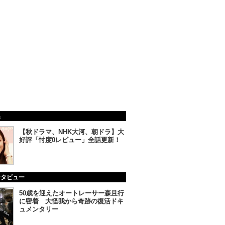
集
【秋ドラマ、NHK大河、朝ドラ】大
好評「忖度0レビュー」全話更新！
ンタビュー
50歳を迎えたオートレーサー森且行
に密着 大怪我から奇跡の復活ドキ
ュメンタリー