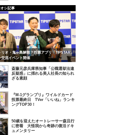
チオシ記事
リオ・鬼ヶ島解散？投票アプリ「TIPSTAR」
ン交流イベント開催
斎藤元彦兵庫県知事「公職選挙法違
反疑惑」に揺れる美人社長の知られ
ざる素顔
『M-1グランプリ』ワイルドカード
投票最終日 TVer「いいね」ランキ
ングTOP30！
50歳を迎えたオートレーサー森且行
に密着 大怪我から奇跡の復活ドキ
ュメンタリー