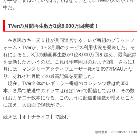
が手をこまねいているわけではなく、とくにTverの人気が上昇
中だ。
TVerの月間再生数が1億8,000万回突破！
在京民放キー局５社が共同運営するテレビ番組のプラットフ
ォーム・TVerが、1～3月期のサービス利用状況を発表した。そ
れによると、3月の動画再生数が1億8,000万回を超え、最高記録
を更新したというのだ。これは昨年同月のおよそ2倍。さらに1
月には、マンスリーアクティブユーザー数が1,697万MAUとな
り、それぞれ月間での最高記録を更新した。
現在、TVer全体のレギュラー番組のコンテンツ数は約350
本。各局で放送中のドラマはほぼTVerで配信しており、その数
はおよそ二十数本になる。このように配信番組数が増えたこと
に加え、大画面で視聴がで…
続きは【オトナライフ】で読む
最終更新：
2021/05/16 11:30