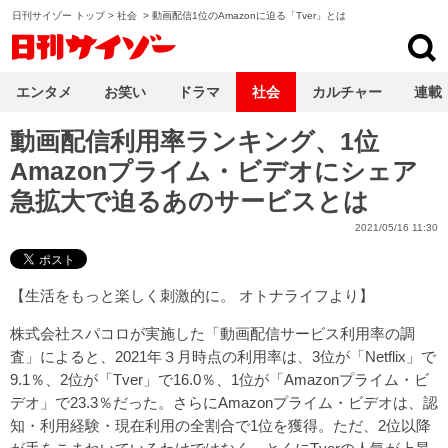
日刊サイゾー トップ
>
社会
>
動画配信1位のAmazonに迫る「Tver」とは
日刊サイゾー
エンタメ
お笑い
ドラマ
社会
カルチャー
連載
動画配信利用率ランキング、1位
Amazonプライム・ビデオにシェア
急拡大で迫るあのサービスとは
2021/05/16 11:30
【
生活をもっと楽しく刺激的に。 オトナライフ
より】
株式会社スパコロが実施した「動画配信サービス利用率の調
査」によると、2021年３月時点の利用率は、3位が「Netflix」で
9.1％、2位が「Tver」で16.0％、1位が「Amazonプライム・ビ
デオ」で23.3％だった。さらにAmazonプライム・ビデオは、認
知・利用経験・現在利用の全割合で1位を獲得。ただ、2位以降