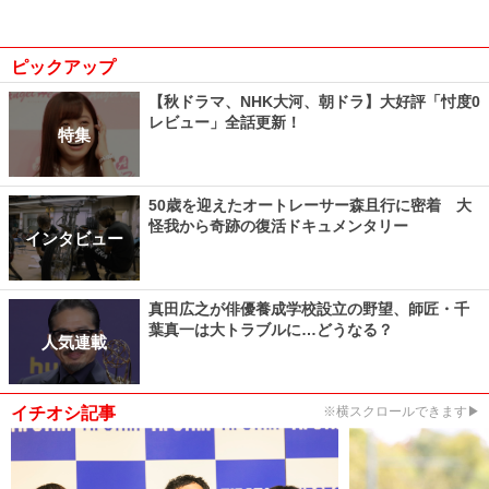
ピックアップ
【秋ドラマ、NHK大河、朝ドラ】大好評「忖度0
レビュー」全話更新！
特集
50歳を迎えたオートレーサー森且行に密着 大
怪我から奇跡の復活ドキュメンタリー
インタビュー
真田広之が俳優養成学校設立の野望、師匠・千
葉真一は大トラブルに…どうなる？
人気連載
イチオシ記事
※横スクロールできます▶