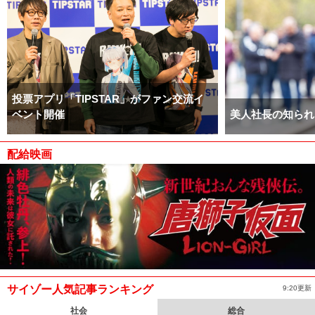
投票アプリ「TIPSTAR」がファン交流イ
ベント開催
美人社長の知られ
配給映画
サイゾー人気記事ランキング
9:20更新
社会
総合