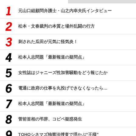
元山口組顧問弁護士・山之内幸夫氏インタビュー
松本・文春裁判の本質と場外乱闘の行方
刺された瓜田が元気に怪気炎！
松本人志問題「最新報道の疑問点」
女性誌はジャニーズ性加害騒動をどう報じたか
電通に政府の仕事を丸投げできなくなったら…
松本人志問題「最新報道の疑問点」
菅前首相の弔辞、コピペ疑惑発生
TOHOシネマズ独禁法捜査で浮かぶ“王様”