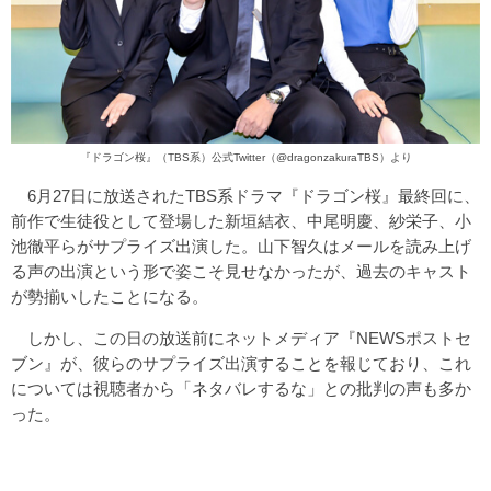
『ドラゴン桜』（TBS系）公式Twitter（
@dragonzakuraTBS
）より
6月27日に放送されたTBS系ドラマ『ドラゴン桜』最終回に、
前作で生徒役として登場した新垣結衣、中尾明慶、紗栄子、小
池徹平らがサプライズ出演した。山下智久はメールを読み上げ
る声の出演という形で姿こそ見せなかったが、過去のキャスト
が勢揃いしたことになる。
しかし、この日の放送前にネットメディア『NEWSポストセ
ブン』が、彼らのサプライズ出演することを報じており、これ
については視聴者から「ネタバレするな」との批判の声も多か
った。