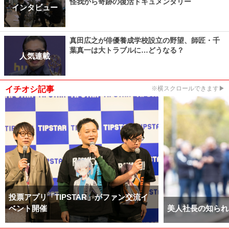
怪我から奇跡の復活ドキュメンタリー
インタビュー
真田広之が俳優養成学校設立の野望、師匠・千
葉真一は大トラブルに…どうなる？
人気連載
イチオシ記事
※横スクロールできます▶
投票アプリ「TIPSTAR」がファン交流イ
ベント開催
美人社長の知られ