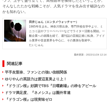
つつ、上手く盛り立てて、高視聴率を獲得したということか。
そんなしたたかな戦略こそが、人気ドラマを生み出す秘訣なの
かも知れない。
田井じゅん（エンタメウォッチャー）
1985年生まれ。神奈川県出身。専門学校在学中より、ミ
ニコミ誌やフリーペーパーなどでライター活動を開始。一
般企業への就職を経て、週刊誌の芸能記者に転身。アイド
ル業界や音楽業界を中心に、その裏側を取材中。
たいじゅん
最終更新：
2022/11/24 12:14
関連記事
平手友梨奈、ファンとの強い信頼関係
ゆりやんの英語力は渡辺直美より上！
『ドラゴン桜』好調でTBS『日曜劇場』の枠をアピール
ドラマ満足度、『ネメシス』は圏外常連
『ドラゴン桜』は現実味ゼロ