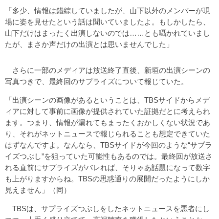
「多少、情報は錯綜していましたが、山下以外のメンバーが現
場に姿を見せたという話は聞いていましたよ。もしかしたら、
山下だけはまったく出演しないのでは……とも囁かれていまし
たが、まさか声だけの出演とは思いませんでした」
さらに一部のメディアは放送終了直後、新垣の出演シーンの
写真つきで、最終回のサプライズについて報じていた。
「出演シーンの画像があるということは、TBSサイドからメデ
ィアに対して事前に画像が提供されていた証拠だとに考えられ
ます。つまり、情報が漏れてもまったくおかしくない状況であ
り、それがネットニュースで報じられることも想定できていた
はずなんですよ。なんなら、TBSサイドが今回のような“サプラ
イズつぶし”を狙っていた可能性もあるのでは。最終回が放送さ
れる直前にサプライズがバレれば、そりゃあ話題になって数字
も上がりますからね。TBSの思惑通りの展開だったようにしか
見えません」（同）
TBSは、サプライズつぶしをしたネットニュースを悪者にし