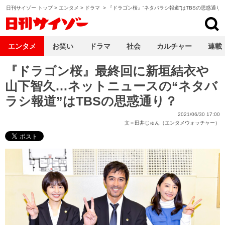
日刊サイゾー トップ
>
エンタメ
>
ドラマ
>
『ドラゴン桜』“ネタバラシ報道”はTBSの思惑通り
日刊サイゾー
エンタメ
お笑い
ドラマ
社会
カルチャー
連載
『ドラゴン桜』最終回に新垣結衣や
山下智久…ネットニュースの“ネタバ
ラシ報道”はTBSの思惑通り？
2021/06/30 17:00
文＝
田井じゅん（エンタメウォッチャー）