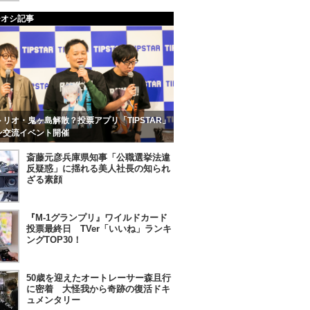
チオシ記事
リオ・鬼ヶ島解散？投票アプリ「TIPSTAR」
ン交流イベント開催
斎藤元彦兵庫県知事「公職選挙法違
反疑惑」に揺れる美人社長の知られ
ざる素顔
『M-1グランプリ』ワイルドカード
投票最終日 TVer「いいね」ランキ
ングTOP30！
50歳を迎えたオートレーサー森且行
に密着 大怪我から奇跡の復活ドキ
ュメンタリー