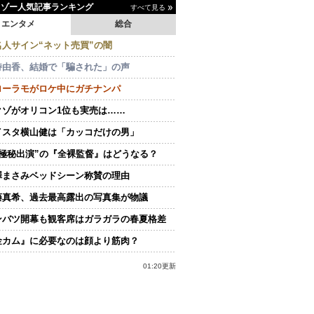
イゾー人気記事ランキング
すべて見る
エンタメ
総合
名人サイン“ネット売買”の闇
持由香、結婚で「騙された」の声
ローラモがロケ中にガチナンパ
クゾがオリコン1位も実売は……
イスタ横山健は「カッコだけの男」
“極秘出演”の『全裸監督』はどうなる？
澤まさみベッドシーン称賛の理由
藤真希、過去最高露出の写真集が物議
ンバツ開幕も観客席はガラガラの春夏格差
金カム』に必要なのは顔より筋肉？
01:20更新