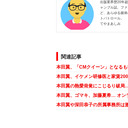
出版業界歴20年
ャンブル誌、ファ
ど、あらゆる媒体
トパトロール。
てやまあしみ
関連記事
本田翼の熱愛発覚にこじるり破局…