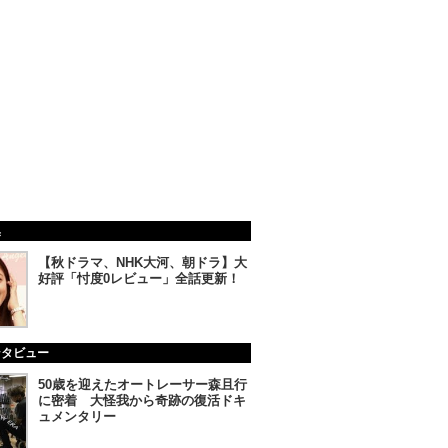
集
【秋ドラマ、NHK大河、朝ドラ】大
好評「忖度0レビュー」全話更新！
ンタビュー
50歳を迎えたオートレーサー森且行
に密着 大怪我から奇跡の復活ドキ
ュメンタリー