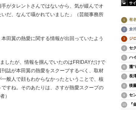
サ
相手がタレントさんではないから、気が緩んでオ
たいだ、なんて囁かれていました」（芸能事務所
有
倉
本田翼の熱愛に関する情報が出回っていたよう
ジ
セ
ハ
じましたが、情報を掴んでいたのはFRIDAYだけで
瀧
週刊誌が本田翼の熱愛をスクープするべく、取材
長
が一般人で顔もわからなかったということで、核
後
うですね。そのあたりは、さすが熱愛スクープの
セ
記者）
『