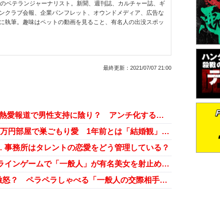
超のベテランジャーナリスト。新聞、週刊誌、カルチャー誌、ギ
ンクラブ会報、企業パンフレット、オウンドメディア、広告な
に執筆。趣味はペットの動画を見ること、有名人の出没スポッ
最終更新：
2021/07/07 21:00
本田翼、「CMクイーン」となるも熱愛報道で男性支持に陰り？ アンチ化する過激ファンも増加か
本田翼、イケメン研修医と家賃200万円部屋で巣ごもり愛 1年前とは「結婚観」に劇的変化が！
 事務所はタレントの恋愛をどう管理している？
本田翼、ゴマキ、加藤夏希… オンラインゲームで「一般人」が有名美女を射止めた事例はこんなに！
本田翼や深田恭子の所属事務所は激怒？ ペラペラしゃべる「一般人の交際相手」の危うさ