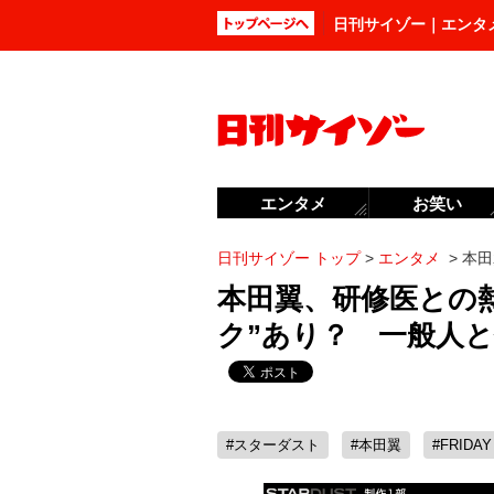
日刊サイゾー｜エンタ
エンタメ
お笑い
日刊サイゾー トップ
>
エンタメ
>
本田
本田翼、研修医との
ク”あり？ 一般人
#スターダスト
#本田翼
#FRIDAY