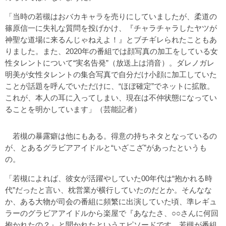
「当時の若槻はおバカキャラを売りにしていましたが、柔道の
篠原信一に失礼な質問を投げかけ、『チャラチャラしたヤツが
神聖な道場に来るんじゃねえよ！』とブチギレられたこともあ
りました。また、2020年の番組では顔写真の加工をしている女
性タレントについて“実名告発”（放送上は消音）。ダレノガレ
明美が女性タレントの集合写真で自分だけ小顔に加工していた
ことが話題を呼んでいただけに、“ほぼ確定”でネットに拡散。
これが、本人の耳に入ってしまい、現在は不仲状態になってい
ることを明かしています」（芸能記者）
若槻の暴露癖は他にもある。得意の持ちネタとなっているの
が、とあるグラビアアイドルと“いざこざ”があったというも
の。
「若槻によれば、彼女が活躍やしていた00年代は“抱かれる時
代”だったと言い、枕営業が横行していたのだとか。そんなな
か、ある大物が司会の番組に頻繁に出演していた頃、準レギュ
ラーのグラビアアイドルから楽屋で『あなたさ、○○さんに何回
抱かれたの？』と聞かれたというエピソードです。若槻が番組