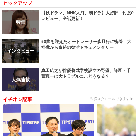
ピックアップ
【秋ドラマ、NHK大河、朝ドラ】大好評「忖度0
レビュー」全話更新！
特集
50歳を迎えたオートレーサー森且行に密着 大
怪我から奇跡の復活ドキュメンタリー
インタビュー
真田広之が俳優養成学校設立の野望、師匠・千
葉真一は大トラブルに…どうなる？
人気連載
イチオシ記事
※横スクロールできます▶