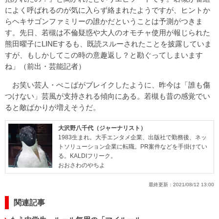
によく呼ばれるのが気に入らず絡まれたようですが、ヒントか
らヘキサゴンファミリーの誰かだということは予測がつきま
す。先日、若槻は不倫疑惑や大人のオモチャ使用が報じられた
熊田曜子にLINEするも、既読スルーされたことを披露していま
すが、もしかしてこの時の意趣返し？と勘ぐってしまいます
ね」（前出・芸能記者）
お笑い芸人・ぺこぱがブレイクしたように、昨今は「誰も傷
つけない」芸風が支持される傾向にある。若槻も昔の感覚でい
ると敵ばかりが増えそうだ。
大沢野八千代（ジャーナリスト）
1983生まれ。大手エンタメ企業、出版社で勤務後、ネッ
トソリューション企業に転職。PR案件などを手掛けてい
る。KALDIフリーク。
おおさわのやちよ
最終更新：
2021/08/12 13:00
関連記事