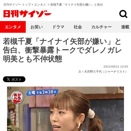
日刊サイゾー トップ
>
エンタメ
>
若槻千夏「ナイナイ矢部が嫌い」と告白
日刊サイゾー
エンタメ
お笑い
ドラマ
社会
カルチャー
連載
若槻千夏「ナイナイ矢部が嫌い」と
告白、衝撃暴露トークでダレノガレ
明美とも不仲状態
2021/08/12 13:00
文＝
大沢野八千代（ジャーナリスト）