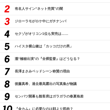
有名人サイン“ネット売買”の闇
ジローラモがロケ中にガチナンパ
セクゾがオリコン1位も実売は……
ハイスタ横山健は「カッコだけの男」
瀧“極秘出演”の『全裸監督』はどうなる？
長澤まさみベッドシーン称賛の理由
後藤真希、過去最高露出の写真集が物議
センバツ開幕も観客席はガラガラの春夏格差
『金カム』に必要なのは顔より筋肉？