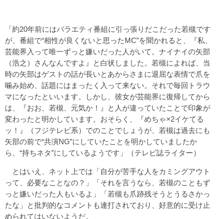
「約20年前にはバラエティ番組に引っ張りだこだった若槻です
が、番組で“相性が良くないと思ったMC”を聞かれると、『私、
芸能界入って唯一ずっと嫌いだった人がいて。ナイナイの矢部
（浩之）さんなんですよ』と白状しました。若槻によれば、当
時の矢部はゲストの話が長いとあからさまに退屈な表情で爪を
噛み始め、話題にはまったく入って来ない。それで毎回トラウ
マになったといいます。しかし、彼女が芸能界に復帰してから
は、『おお、若槻、元気か！』と人が違っていたことで印象が
変わったと明かしています。おそらく、『めちゃ×2イケてる
ッ！』（フジテレビ系）でのことでしょうが、若槻は過去にも
矢部の前で“共演NG”にしていたことを明かしていましたか
ら、“持ちネタ”にしているようです」（テレビ誌ライター）
とはいえ、ネット上では「自分が苦手な人をカミングアウト
って、必要なことなの？」「それを言うなら、若槻のこともず
っと嫌いだった人もいるよ」「若槻も爪跡残そうとうるさかっ
たな」と批判的なコメントも連打されており、好意的に受け止
められてはいないようだ。