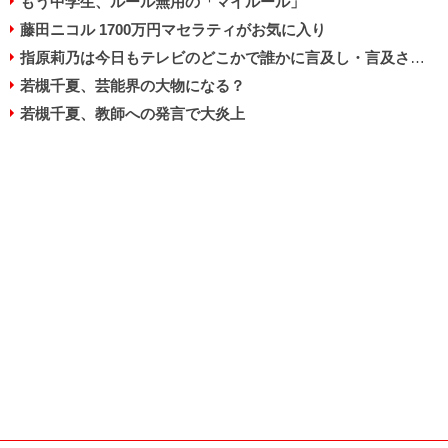
もう中学生、ルール無用の「マイルール」
藤田ニコル 1700万円マセラティがお気に入り
指原莉乃は今日もテレビのどこかで誰かに言及し・言及されている
若槻千夏、芸能界の大物になる？
若槻千夏、教師への発言で大炎上