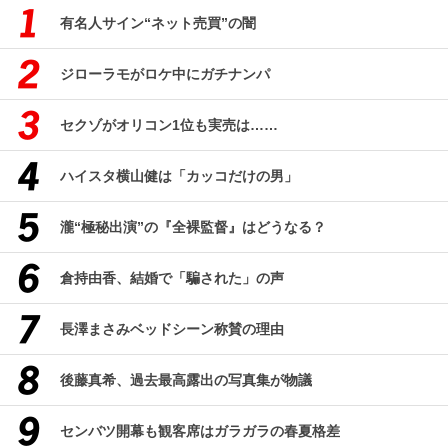
有名人サイン“ネット売買”の闇
ジローラモがロケ中にガチナンパ
セクゾがオリコン1位も実売は……
ハイスタ横山健は「カッコだけの男」
瀧“極秘出演”の『全裸監督』はどうなる？
倉持由香、結婚で「騙された」の声
長澤まさみベッドシーン称賛の理由
後藤真希、過去最高露出の写真集が物議
センバツ開幕も観客席はガラガラの春夏格差