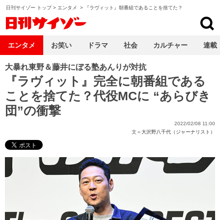
日刊サイゾー トップ
>
エンタメ
>
『ラヴィット』朝番組であることを捨てた？
日刊サイゾー
エンタメ
お笑い
ドラマ
社会
カルチャー
連載
大暴れ東野＆藤井にぼる塾あんりが対抗
『ラヴィット』完全に朝番組である
ことを捨てた？代役MCに “あらびき
団”の衝撃
2022/02/08 11:00
文＝
大沢野八千代（ジャーナリスト）