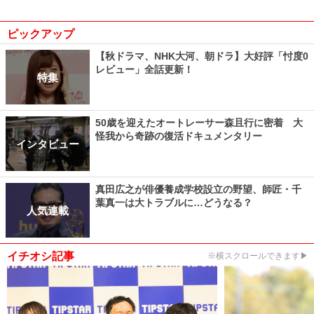
ピックアップ
【秋ドラマ、NHK大河、朝ドラ】大好評「忖度0
レビュー」全話更新！
特集
50歳を迎えたオートレーサー森且行に密着 大
怪我から奇跡の復活ドキュメンタリー
インタビュー
真田広之が俳優養成学校設立の野望、師匠・千
葉真一は大トラブルに…どうなる？
人気連載
イチオシ記事
※横スクロールできます▶