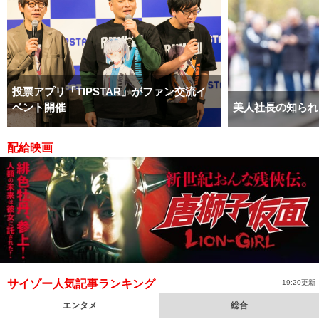
投票アプリ「TIPSTAR」がファン交流イ
ベント開催
美人社長の知られ
配給映画
サイゾー人気記事ランキング
19:20更新
エンタメ
総合