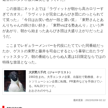
この放送にネット上では「ラヴィットが朝から高カロリーす
ぎてカオス」「ラヴィットが完全にあらびき団にのっとられて
て笑った」「今日はお笑い色が一段と濃い笑」「東野さんとあ
んりちゃんの掛け合い好き」「東野vsぼる塾あんり」という声
があがり、朝から始まったあらびき団は大盛り上がりだったよ
うだ。
ここまでレギュラーメンバーを代役にたてていた同番組だっ
たか、ゲストの東野と藤井を司会にするという暴挙に出たラヴ
ィットスタッフ。朝の番組らしからぬ人選は1日限定ならではの
特殊な放送となった。
大沢野八千代（ジャーナリスト）
1983生まれ。大手エンタメ企業、出版社で勤務後、ネッ
トソリューション企業に転職。PR案件などを手掛けてい
る。KALDIフリーク。
おおさわのやちよ
最終更新：
2022/02/09 02:12