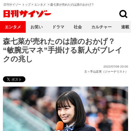
日刊サイゾー トップ
>
エンタメ
>
森七菜が売れたのは誰のおかげ？
日刊サイゾー
エンタメ
お笑い
ドラマ
社会
カルチャー
連載
森七菜が売れたのは誰のおかげ？
“敏腕元マネ”手掛ける新人がブレイ
クの兆し
2022/07/09 20:00
文＝
手山足実（ジャーナリスト）