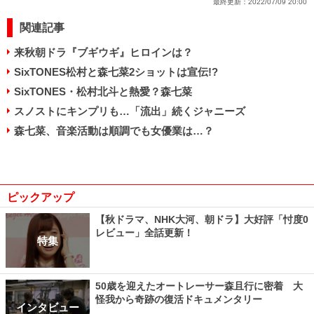
最終更新：
2022/07/09 20:00
関連記事
来秋朝ドラ『ブギウギ』ヒロインは？
SixTONES松村と森七菜2ショットは宣伝!?
SixTONES・松村北斗と熱愛？森七菜
スノストにキンプリも…「流出」続くジャニーズ
森七菜、音楽活動は順調でも女優業は…？
ピックアップ
【秋ドラマ、NHK大河、朝ドラ】大好評「忖度0
レビュー」全話更新！
特集
50歳を迎えたオートレーサー森且行に密着 大
怪我から奇跡の復活ドキュメンタリー
インタビュー