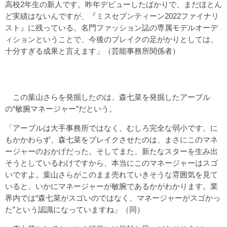
高校2年生の新人です。昨年デビューしたばかりで、まだほとん
ど実績はないんですが、『ミスセブンティーン2022ファイナリ
スト』に残っている。名門ファッション誌の専属モデルオーデ
ィションということで、今後のブレイクの足がかりとしては、
十分すぎる成果と言えます」（芸能事務所関係者）
この葉山さらを発掘したのは、森七菜を発掘したアーブル
の“敏腕マネージャー”だという。
「アーブルは大手事務所ではなく、むしろ完全な弱小です。に
もかかわらず、森七菜をブレイクさせたのは、まさにこのマネ
ージャーのおかげだった。そしてまた、新たなスターを生み出
そうとしているわけですから、本当にこのマネージャーはスゴ
いですよ。葉山さらがこのまま売れていきそうな雰囲気を見て
いると、いかにマネージャーが敏腕であるかがわかります。業
界内では“森七菜がスゴいのではなく、マネージャーがスゴかっ
た”という認識になっていますね」（同）