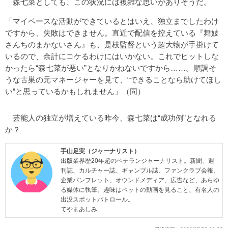
森七菜としても、この状況には複雑な思いがありそうだ。
「マイペースな活動ができているとはいえ、独立までしたわけ
ですから、失敗はできません。直近で配信を控えている『舞妓
さんちのまかないさん』も、是枝監督という超大物が手掛けて
いるので、余計にコケるわけにはいかない。これでヒットしな
かったら“森七菜が悪い”となりかねないですから……。順調そ
うな古巣の元マネージャーを見て、“できることなら助けてほし
い”と思っているかもしれません」（同）
芸能人の独立が増えている昨今、森七菜は“成功例”となれる
か？
手山足実（ジャーナリスト）
出版業界歴20年超のベテランジャーナリスト。新聞、週
刊誌、カルチャー誌、ギャンブル誌、ファンクラブ会報、
企業パンフレット、オウンドメディア、広告など、あらゆ
る媒体に執筆。趣味はペットの動画を見ること、有名人の
出没スポットパトロール。
てやまあしみ