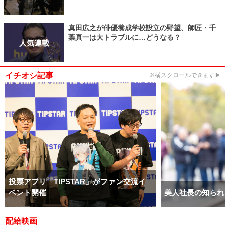
真田広之が俳優養成学校設立の野望、師匠・千
葉真一は大トラブルに…どうなる？
人気連載
イチオシ記事
※横スクロールできます▶
投票アプリ「TIPSTAR」がファン交流イ
ベント開催
美人社長の知られ
配給映画