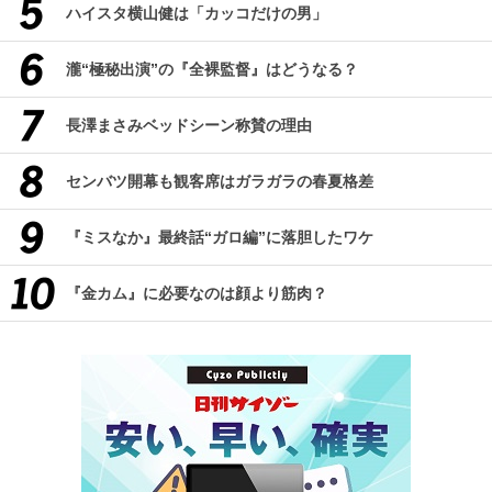
ハイスタ横山健は「カッコだけの男」
瀧“極秘出演”の『全裸監督』はどうなる？
長澤まさみベッドシーン称賛の理由
センバツ開幕も観客席はガラガラの春夏格差
『ミスなか』最終話“ガロ編”に落胆したワケ
『金カム』に必要なのは顔より筋肉？