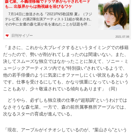
森七菜、不義理移籍でドラマ界から干されモード
も… 出版界からは熱視線を浴びるワケ
7月14日に放送される『2021FNS歌謡祭 夏』（フジ
テレビ系）の第2弾出演アーティスト11組が発表され、
その中に女優の森七菜が名を連ねたことが話題を呼ん
でいる。 ...
日刊サイゾー
2021.07.06
「まさに、これから大ブレイクするというタイミングでの移籍
だったので、勢いが削がれてしまったのは間違いない。また、
決してスムーズな独立ではなかったことに加えて、ソニー・ミ
ュージックアーティスツ内でも“特別扱い”されているようで、
他の若手俳優のように気楽にオファーしにくい状況もあるよう
です。仕事を受けるにしても、かなり慎重になっているという
こともあり、少々敬遠されている傾向もあります」（同）
どうやら、必ずしも独立後の仕事が“超順調”というわけでは
なさそうな森七菜。一方で、森の前所属事務所アーブルでは、
次なるスターの育成が進んでいる。
「現在、アーブルがイチオシしているのが、“葉山さら”という