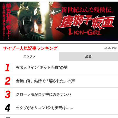
サイゾー人気記事ランキング
14:20更新
エンタメ
総合
有名人サイン“ネット売買”の闇
倉持由香、結婚で「騙された」の声
ジローラモがロケ中にガチナンパ
セクゾがオリコン1位も実売は……