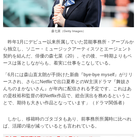
森七菜（Getty Images）
昨年1月にデビュー以来所属していた芸能事務所・アーブルか
ら独立し、ソニー・ミュージックアーティスツとエージェント
契約を結んだ、俳優の森七菜（20）。その後、一時期よりもペ
ースは落としながらも、着実に仕事をこなしている。
「6月には森山直太朗が手掛けた新曲『bye-bye myself』がリリ
ースされ、さらにNetflixで出口夏希とのW主演ドラマ『舞妓さ
んちのまかないさん』が年内に配信される予定です。これはあ
の是枝裕和監督の初Netflix作品で、総合演出を務めるというこ
とで、期待も大きい作品となっています」（ドラマ関係者）
しかし、移籍時のゴタゴタもあり、前事務所所属時に比べれ
ば、活躍の場が減っているとも言われている。