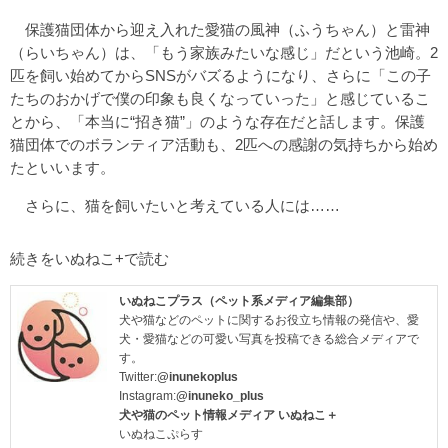
保護猫団体から迎え入れた愛猫の風神（ふうちゃん）と雷神
（らいちゃん）は、「もう家族みたいな感じ」だという池崎。2
匹を飼い始めてからSNSがバズるようになり、さらに「この子
たちのおかげで僕の印象も良くなっていった」と感じているこ
とから、「本当に“招き猫”」のような存在だと話します。保護
猫団体でのボランティア活動も、2匹への感謝の気持ちから始め
たといいます。
さらに、猫を飼いたいと考えている人には……
続きをいぬねこ+で読む
いぬねこプラス（ペット系メディア編集部）
犬や猫などのペットに関するお役立ち情報の発信や、愛
犬・愛猫などの可愛い写真を投稿できる総合メディアで
す。
Twitter:
@inunekoplus
Instagram:
@inuneko_plus
犬や猫のペット情報メディア いぬねこ＋
いぬねこぷらす