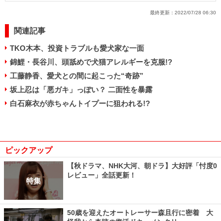
最終更新：
2022/07/28 06:30
関連記事
TKO木本、投資トラブルも愛犬家な一面
錦鯉・長谷川、頭舐めで犬猫アレルギーを克服!?
工藤静香、愛犬との間に起こった“奇跡”
坂上忍は「悪ガキ」っぽい？ 二面性を暴露
白石麻衣が赤ちゃんトイプーに狙われる!?
ピックアップ
【秋ドラマ、NHK大河、朝ドラ】大好評「忖度0
レビュー」全話更新！
特集
50歳を迎えたオートレーサー森且行に密着 大