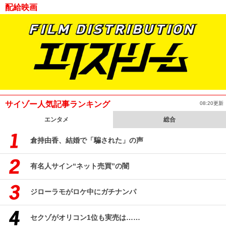
配給映画
サイゾー人気記事ランキング
08:20更新
エンタメ
総合
倉持由香、結婚で「騙された」の声
有名人サイン“ネット売買”の闇
ジローラモがロケ中にガチナンパ
セクゾがオリコン1位も実売は……