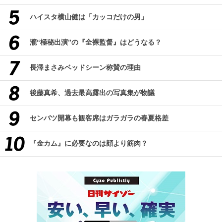
ハイスタ横山健は「カッコだけの男」
瀧“極秘出演”の『全裸監督』はどうなる？
長澤まさみベッドシーン称賛の理由
後藤真希、過去最高露出の写真集が物議
センバツ開幕も観客席はガラガラの春夏格差
『金カム』に必要なのは顔より筋肉？