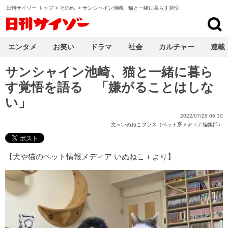
日刊サイゾー トップ
>
その他
>
サンシャイン池崎、猫と一緒に暮らす覚悟
日刊サイゾー
エンタメ
お笑い
ドラマ
社会
カルチャー
連載
サンシャイン池崎、猫と一緒に暮ら
す覚悟を語る 「嫌がることはしな
い」
2022/07/28 06:30
文＝
いぬねこプラス（ペット系メディア編集部）
【
犬や猫のペット情報メディア いぬねこ＋
より】