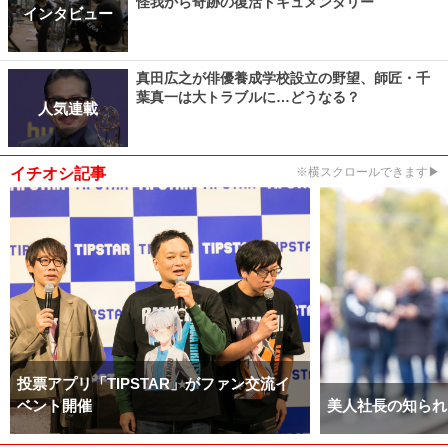
怪我から奇跡の復活ドキュメンタリー
インタビュー
真田広之が俳優養成学校設立の野望、師匠・千
葉真一は大トラブルに…どうなる？
人気連載
イチオシ記事
※横スクロールできます▶
投票アプリ「TIPSTAR」がファン交流イ
ベント開催
美人社長の知られ