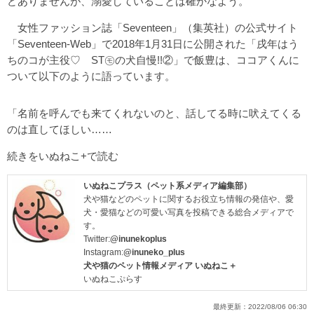
どありませんが、溺愛していることは確かなよう。
女性ファッション誌「Seventeen」（集英社）の公式サイト
「Seventeen-Web」で2018年1月31日に公開された「戌年はう
ちのコが主役♡ ST㋲の犬自慢!!②」で飯豊は、ココアくんに
ついて以下のように語っています。
「名前を呼んでも来てくれないのと、話してる時に吠えてくる
のは直してほしい……
続きをいぬねこ+で読む
いぬねこプラス（ペット系メディア編集部）
犬や猫などのペットに関するお役立ち情報の発信や、愛
犬・愛猫などの可愛い写真を投稿できる総合メディアで
す。
Twitter:
@inunekoplus
Instagram:
@inuneko_plus
犬や猫のペット情報メディア いぬねこ＋
いぬねこぷらす
最終更新：
2022/08/06 06:30