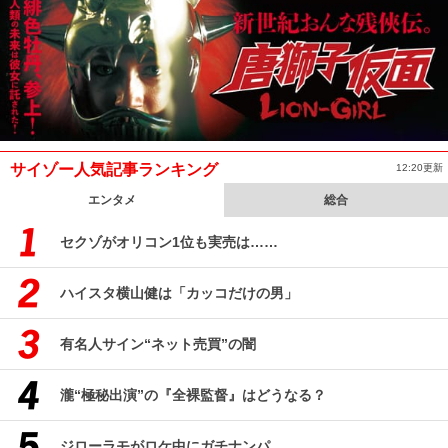
サイゾー人気記事ランキング
12:20更新
エンタメ
総合
セクゾがオリコン1位も実売は……
ハイスタ横山健は「カッコだけの男」
有名人サイン“ネット売買”の闇
瀧“極秘出演”の『全裸監督』はどうなる？
ジローラモがロケ中にガチナンパ