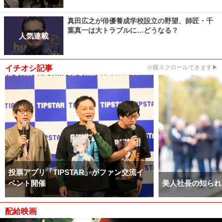
真田広之が俳優養成学校設立の野望、師匠・千
葉真一は大トラブルに…どうなる？
人気連載
イチオシ記事
※横スクロールできます▶
投票アプリ「TIPSTAR」がファン交流イ
ベント開催
美人社長の知られ
配給映画