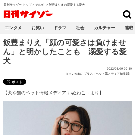
日刊サイゾー トップ
>
その他
>
飯豊まりえの溺愛する愛犬
日刊サイゾー
エンタメ
お笑い
ドラマ
社会
カルチャー
連載
飯豊まりえ「顔の可愛さは負けませ
ん」と明かしたことも 溺愛する愛
犬
2022/08/06 06:30
文＝
いぬねこプラス（ペット系メディア編集部）
【
犬や猫のペット情報メディア いぬねこ＋
より】