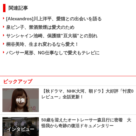
関連記事
[Alexandros]川上洋平、愛猫との出会いを語る
泉ピン子、禁酒禁煙は愛犬のため
サンシャイン池崎、保護猫”豆大福”との別れ
桐谷美玲、生まれ変わるなら愛犬！
パンサー尾形、NG仕事なしで愛犬もテレビに
ピックアップ
【秋ドラマ、NHK大河、朝ドラ】大好評「忖度0
レビュー」全話更新！
特集
50歳を迎えたオートレーサー森且行に密着 大
怪我から奇跡の復活ドキュメンタリー
インタビュー