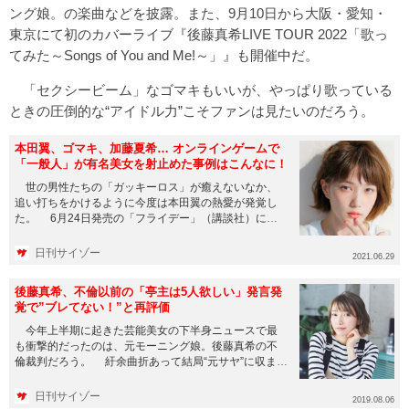
ング娘。の楽曲などを披露。また、9月10日から大阪・愛知・
東京にて初のカバーライブ『後藤真希LIVE TOUR 2022「歌っ
てみた～Songs of You and Me!～」』も開催中だ。
「セクシービーム」なゴマキもいいが、やっぱり歌っている
ときの圧倒的な“アイドル力”こそファンは見たいのだろう。
本田翼、ゴマキ、加藤夏希… オンラインゲームで
「一般人」が有名美女を射止めた事例はこんなに！
世の男性たちの「ガッキーロス」が癒えないなか、
追い打ちをかけるように今度は本田翼の熱愛が発覚し
た。 6月24日発売の「フライデー」（講談社）によ
れば、お相手は2歳年...
日刊サイゾー
2021.06.29
後藤真希、不倫以前の「亭主は5人欲しい」発言発
覚で”ブレてない！”と再評価
今年上半期に起きた芸能美女の下半身ニュースで最
も衝撃的だったのは、元モーニング娘。後藤真希の不
倫裁判だろう。 紆余曲折あって結局“元サヤ”に収ま
り、7月1日から後藤...
日刊サイゾー
2019.08.06