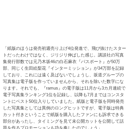
「紙版のほうは発売初週売り上げ4位発進で、飛び抜けたスター
トだったわけではなく、ジリジリ伸ばした感じ。講談社の写真
集発行部数では元乃木坂46の白石麻衣『パスポート』が50万
部、同じく生田絵梨花『インターミッション』が34万部を記録
しており、これには遠く及ばないでしょうし、坂道グループの
写真集は電子版を作っていませんから、それを除いた数字にな
ります。それでも、『ramus』の電子版は11月から3カ月連続で
電子写真集ランキング1位を記録し、以降も7月まではコンスタ
ントにベスト50位入りしていました。紙版と電子版を同時発売
した写真集としては異例のロングヒットですが、電子版は特典
カット付きということで紙版を購入したファンにも訴求できる
部分があったし、タイミングを見て未公開カットを公開して話
題を作るプロモーションも功を奏したのでしょう」