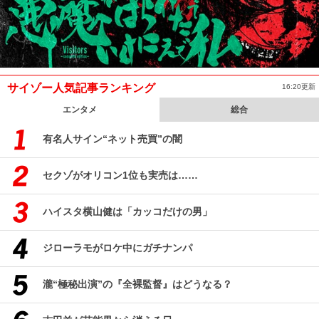
サイゾー人気記事ランキング
16:20更新
エンタメ
総合
有名人サイン“ネット売買”の闇
セクゾがオリコン1位も実売は……
ハイスタ横山健は「カッコだけの男」
ジローラモがロケ中にガチナンパ
瀧“極秘出演”の『全裸監督』はどうなる？