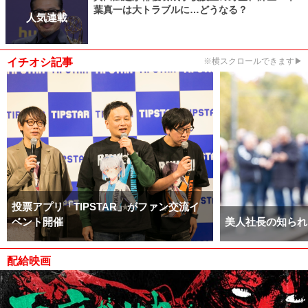
葉真一は大トラブルに…どうなる？
人気連載
イチオシ記事
※横スクロールできます▶
投票アプリ「TIPSTAR」がファン交流イ
ベント開催
美人社長の知られ
配給映画