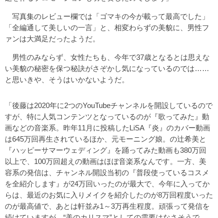
写真集のレビュー欄では「ゴマキの今が載って最高でした」
「全編通して美しいの一言」と、相変わらずの美貌に、男性フ
ァンは大満足だったようだ。
男性のみならず、女性たちも、今年で37歳となるとは思えな
い美貌の秘密を保つ秘訣がさぞかし気になっているのでは……
と思いきや、そうはいかないようだ。
「後藤は2020年に2つのYouTubeチャンネルを開設しているので
すが、特に人気コンテンツとなっているのが『歌ってみた』動
画などの音楽系。昨年11月に投稿したLiSA『炎』のカバー動画
は645万回再生されているほか、元モーニング娘。の辻希美と
『ハッピーサマーウェディング』を踊ってみた動画も380万回
以上で、100万回超えの動画はほぼ音楽系なんです。一方、美
容系の発信は、チャンネル開設当初の『普段使っているコスメ
を全紹介します』が24万回いったのが最大で、今年に入ってか
らは、最近のお気に入りメイクを紹介したのが8万回程度いった
のが最高値で、あとは軒並み1～3万再生程度。頑張って発信を
続けていますが、“美のカリスマ”としての需要はなさそうで