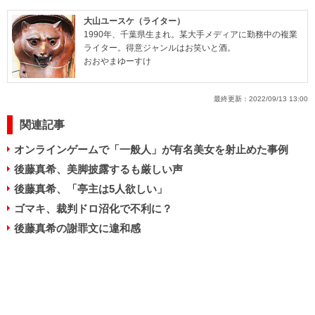
大山ユースケ（ライター）
1990年、千葉県生まれ。某大手メディアに勤務中の複業
ライター。得意ジャンルはお笑いと酒。
おおやまゆーすけ
最終更新：
2022/09/13 13:00
関連記事
オンラインゲームで「一般人」が有名美女を射止めた事例
後藤真希、美脚披露するも厳しい声
後藤真希、「亭主は5人欲しい」
ゴマキ、裁判ドロ沼化で不利に？
後藤真希の謝罪文に違和感