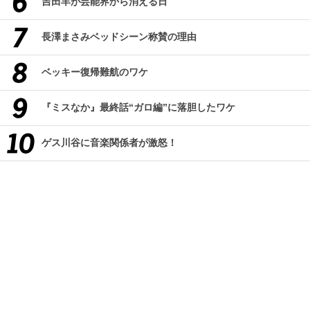
吉田羊が芸能界から消える日
長澤まさみベッドシーン称賛の理由
ベッキー復帰難航のワケ
『ミスなか』最終話“ガロ編”に落胆したワケ
ゲス川谷に音楽関係者が激怒！