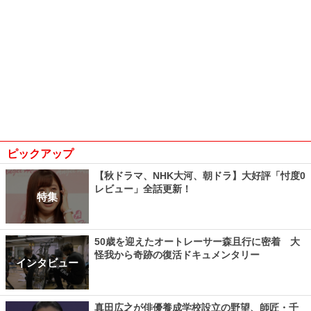
ピックアップ
【秋ドラマ、NHK大河、朝ドラ】大好評「忖度0
レビュー」全話更新！
特集
50歳を迎えたオートレーサー森且行に密着 大
怪我から奇跡の復活ドキュメンタリー
インタビュー
真田広之が俳優養成学校設立の野望、師匠・千