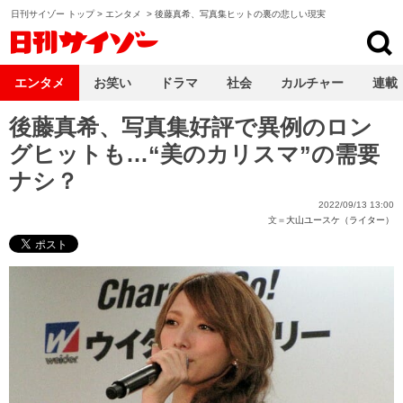
日刊サイゾー トップ
>
エンタメ
>
後藤真希、写真集ヒットの裏の悲しい現実
日刊サイゾー
エンタメ
お笑い
ドラマ
社会
カルチャー
連載
後藤真希、写真集好評で異例のロン
グヒットも…“美のカリスマ”の需要
ナシ？
2022/09/13 13:00
文＝
大山ユースケ（ライター）