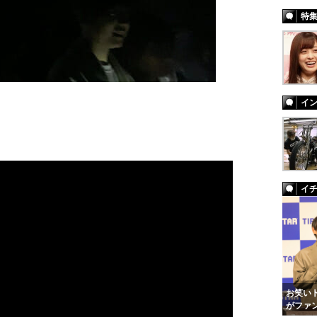
特
イ
イ
お笑いト
がファ