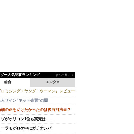
イゾー人気記事ランキング
すべて見る
総合
エンタメ
プロミシング・ヤング・ウーマン』レビュー
名人サイン“ネット売買”の闇
頼朝の命を助けたかったのは後白河法皇？
クゾがオリコン1位も実売は……
ローラモがロケ中にガチナンパ