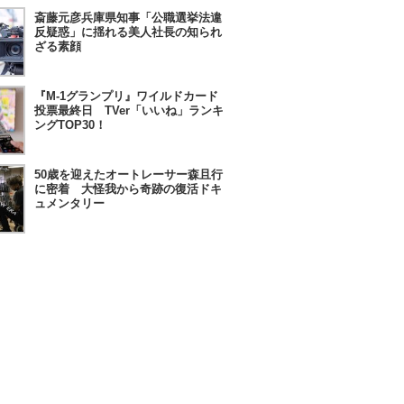
斎藤元彦兵庫県知事「公職選挙法違
反疑惑」に揺れる美人社長の知られ
ざる素顔
『M-1グランプリ』ワイルドカード
投票最終日 TVer「いいね」ランキ
ングTOP30！
50歳を迎えたオートレーサー森且行
に密着 大怪我から奇跡の復活ドキ
ュメンタリー