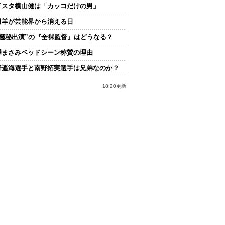
イスタ横山健は「カッコだけの男」
田羊が芸能界から消える日
“極秘出演”の『全裸監督』はどうなる？
澤まさみベッドシーン称賛の理由
野遥海選手と南野拓実選手は兄弟なのか？
18:20更新