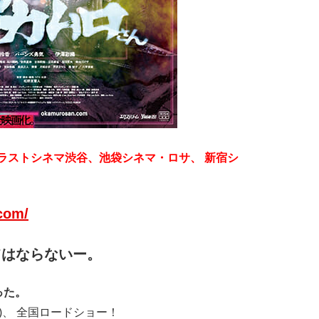
ントラストシネマ渋谷、
池袋シネマ・ロサ、
新宿シ
om/
てはならないー。
った。
)、 全国ロードショー！