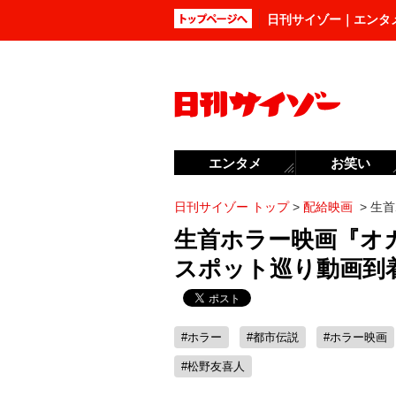
日刊サイゾー｜エンタ
エンタメ
お笑い
日刊サイゾー トップ
>
配給映画
>
生首
生首ホラー映画『オ
スポット巡り動画到
#ホラー
#都市伝説
#ホラー映画
#松野友喜人