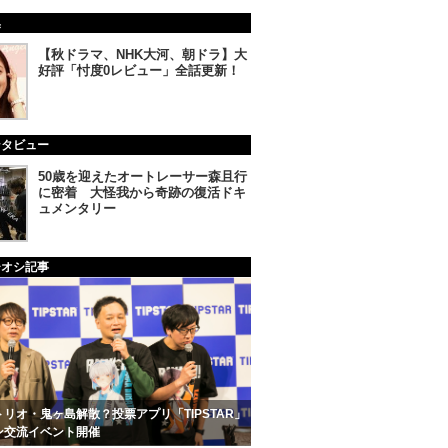
集
【秋ドラマ、NHK大河、朝ドラ】大
好評「忖度0レビュー」全話更新！
ンタビュー
50歳を迎えたオートレーサー森且行
に密着 大怪我から奇跡の復活ドキ
ュメンタリー
チオシ記事
リオ・鬼ヶ島解散？投票アプリ「TIPSTAR」
ン交流イベント開催