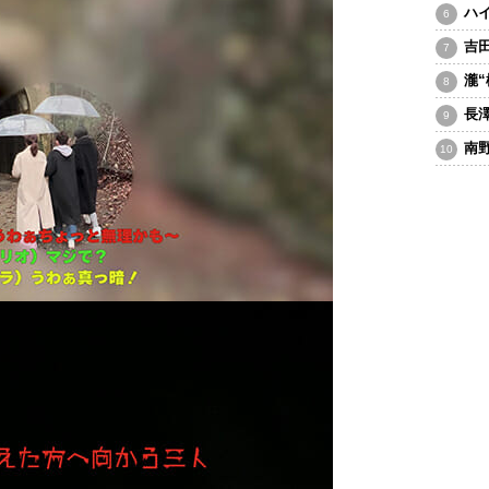
ハ
吉
瀧
長
南