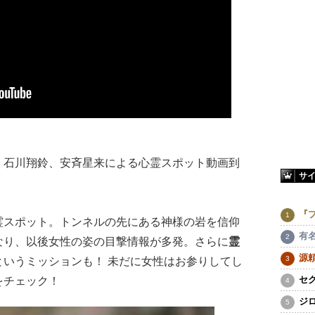
、
石川翔鈴、安斉星来による心霊スポット動画到
サ
『
スポット。トンネルの先にある神様の岩を信仰
有
なり、以後女性の姿の目撃情報が多発。さらに
霊
源
というミッションも！ 未だに女性はお参りしてし
セ
をチェック！
ジ