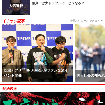
葉真一は大トラブルに…どうなる？
人気連載
イチオシ記事
※横スクロールできます▶
投票アプリ「TIPSTAR」がファン交流イ
ベント開催
美人社長の知られ
配給映画