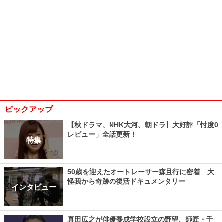
ピックアップ
【秋ドラマ、NHK大河、朝ドラ】大好評「忖度0
レビュー」全話更新！
特集
50歳を迎えたオートレーサー森且行に密着 大
怪我から奇跡の復活ドキュメンタリー
インタビュー
真田広之が俳優養成学校設立の野望、師匠・千