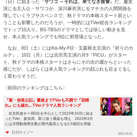
（日）に始まった『
サワコ ～それは、果てなき復讐
』だ。趣里
演じる主人公・サワコが、深川麻衣演じるマチカの人間関係を
壊していくラブサスペンスで、秋ドラマの本格スタート前とい
うことも影響したのだろうが、一時的にはTVer総合ランキング
でトップ10入り。BS-TBSのドラマとしては珍しい動きを見
せ、本人気ランキングでも9位に初登場となった。
なお、8日（土）にはKis-My-Ft2・玉森裕太主演の『祈りのカ
ルテ』、10日（月）には吉沢亮主演の月9『PICU』がスター
ト。秋ドラマの本格スタートはさらにその次の週からといった
感じだが、しばらくは本人気ランキングの顔ぶれも目まぐるし
く変わりそうだ。
〈前回のランキングはこちら〉
『新・信長公記』最後までTVerも不調で『花晴
れ』にも破れ…TVerドラマ人気ランキング
在京民放キー局5社を中心として2015年10月に始ま
ったTVer。参加局、取り扱う番組も増え、2022年3月
には月間動画再生数が歴代最高となる2.5億回を突破
し、20...
日刊サイゾー
2022.10.01