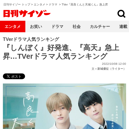
日刊サイゾー トップ
>
エンタメ
>
ドラマ
>
TVer『高良くんと天城くん』急上昇
日刊サイゾー
エンタメ
お笑い
ドラマ
社会
カルチャー
連載
TVerドラマ人気ランキング
『しんぼく』好発進、『高天』急上
昇…TVerドラマ人気ランキング
2022/10/08 12:00
文＝
新城優征（ライター）