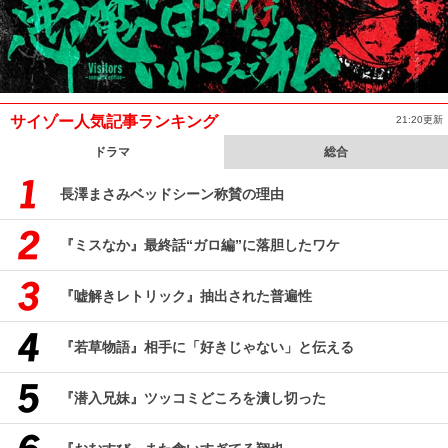
サイゾー人気記事ランキング
21:20更新
ドラマ
総合
長澤まさみベッドシーン称賛の理由
『ミスなか』最終話“ガロ編”に落胆したワケ
『嘘解きレトリック』抽出された普遍性
『若草物語』相手に「好きじゃない」と伝える
『潜入兄妹』ツッコミどころを潰し切った