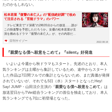
たのかもしれない。
松本若菜『復讐の未亡人』の“配信絶好調”で改め
て注目される「官能ドラマ」のパワー
テレビ東京で“ド深夜”の2時35分からの放送……誰が
この快進撃を予想しただろうか。女優の松本若菜が主
演を務めるドラマ『復讐の未亡人』が、その内容だけ
でなく“数字”でも...
日刊サイゾー
2022.08.16
『親愛なる僕へ殺意をこめて』『silent』好発進
いよいよ今週から秋ドラマもスタート。先述のとおり、本人
気ランキングは土曜から集計しているため、途中からスタート
した作品は7日間フルでの集計とならないため、まだ真価が発揮
されていないが、それでも5日（水）スタートとなったHey!
Say! JUMP・山田涼介主演の『
親愛なる僕へ殺意をこめて
』は
放送翌日からTVer総合ランキングの首位を独走しており、本人
気ランキングでも7位に初登場となった。