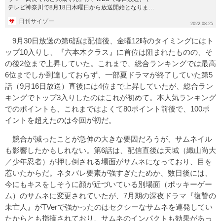
テレビ神奈川で8月18日木曜日から放送開始となりまし
た（※群馬...
日刊サイゾー
2022.08.25
9月30日放送の第6話は配信後、金曜12時のタイミングにはト
ップ10入りし、『六本木クラス』に首位は阻まれたものの、そ
の後2位まで上昇していた。これまで、総合ランキングでは最高
6位までしか到達しておらず、一部夏ドラマが終了していた第5
話（9月16日放送）直後には4位まで上昇していたが、総合ラン
キングでトップ3入りしたのはこれが初めて。本人気ランキング
でのポイントも、これまではよくて80ポイント前後で、100ポ
イントを超えたのは今回が初だ。
競合が減ったことが急伸の大きな要因だろうが、サムネイル
も影響したかもしれない。第6話は、配信直後は天城（織山尚大
／少年忍者）が押し倒される場面がサムネになっており、目を
惹いたからだ。ネタバレ要素が強すぎたためか、数日後には、
今にもキスをしそうに顔が近づいている別場面（ポッキーゲー
ム）のサムネに変更されていたが、7月期の深夜ドラマ『復讐の
未亡人』がTVerで強かったのはセクシーなサムネを連発してい
たからとも指摘されており、サムネのインパクトも効果があっ