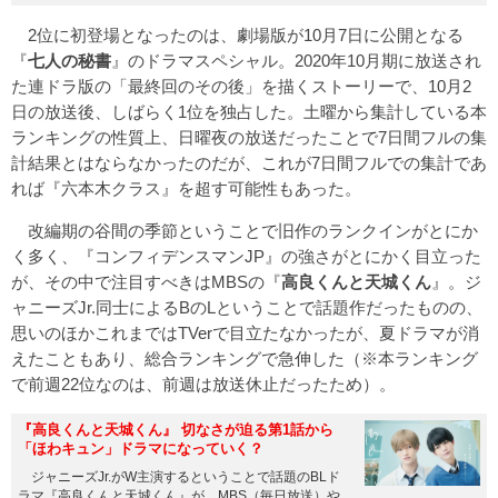
2位に初登場となったのは、劇場版が10月7日に公開となる
『
七人の秘書
』のドラマスペシャル。2020年10月期に放送され
た連ドラ版の「最終回のその後」を描くストーリーで、10月2
日の放送後、しばらく1位を独占した。土曜から集計している本
ランキングの性質上、日曜夜の放送だったことで7日間フルの集
計結果とはならなかったのだが、これが7日間フルでの集計であ
れば『六本木クラス』を超す可能性もあった。
改編期の谷間の季節ということで旧作のランクインがとにか
く多く、『コンフィデンスマンJP』の強さがとにかく目立った
が、その中で注目すべきはMBSの『
高良くんと天城くん
』。ジ
ャニーズJr.同士によるBのLということで話題作だったものの、
思いのほかこれまではTVerで目立たなかったが、夏ドラマが消
えたこともあり、総合ランキングで急伸した（※本ランキング
で前週22位なのは、前週は放送休止だったため）。
『高良くんと天城くん』 切なさが迫る第1話から
「ほわキュン」ドラマになっていく？
ジャニーズJr.がW主演するということで話題のBLド
ラマ『高良くんと天城くん』が、MBS（毎日放送）や