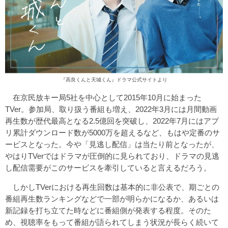
『高良くんと天城くん』ドラマ公式サイト
より
在京民放キー局5社を中心として2015年10月に始まった
TVer。参加局、取り扱う番組も増え、2022年3月には月間動画
再生数が歴代最高となる2.5億回を突破し、2022年7月にはアプ
リ累計ダウンロード数が5000万を超えるなど、もはや定番のサ
ービスとなった。今や「見逃し配信」は当たり前となったが、
やはりTVerではドラマが圧倒的に見られており、ドラマの見逃
し配信需要がこのサービスを牽引していると言えるだろう。
しかしTVerにおける再生回数は基本的に非公表で、期ごとの
番組再生数ランキングなどで一部が明らかになるか、あるいは
新記録を打ち立てた時などに番組側が発表する程度。そのた
め、視聴率をもって番組が語られてしまう状況が長らく続いて