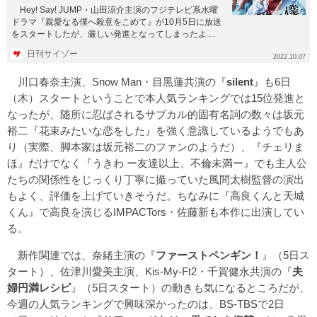
Hey! Say! JUMP・山田涼介主演のフジテレビ系水曜
ドラマ『親愛なる僕へ殺意をこめて』が10月5日に放送
をスタートしたが、厳しい発進となってしまったよう
だ。 ...
日刊サイゾー
2022.10.07
川口春奈主演、Snow Man・目黒蓮共演の『
silent
』も6日
（木）スタートということで本人気ランキングでは15位発進と
なったが、随所に忍ばされるサブカル的固有名詞の数々は坂元
裕二『花束みたいな恋をした』を強く意識しているようでもあ
り（実際、脚本家は坂元裕二のファンのようだ）、『チェリま
ほ』だけでなく『うきわ ー友達以上、不倫未満ー』でも主人公
たちの関係性をじっくり丁寧に撮っていた風間太樹監督の演出
もよく、評価を上げていきそうだ。ちなみに『高良くんと天城
くん』で高良を演じるIMPACTors・佐藤新も本作に出演してい
る。
新作関連では、奈緒主演の『
ファーストペンギン！
』（5日ス
タート）、佐津川愛美主演、Kis-My-Ft2・千賀健永共演の『
夫
婦円満レシピ
』（5日スタート）の動きも気になるところだが、
今週の人気ランキングで興味深かったのは、BS-TBSで2日