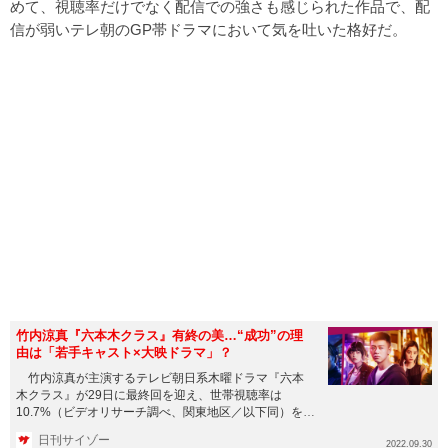
めて、視聴率だけでなく配信での強さも感じられた作品で、配
信が弱いテレ朝のGP帯ドラマにおいて気を吐いた格好だ。
竹内涼真『六本木クラス』有終の美…“成功”の理
由は「若手キャスト×大映ドラマ」？
竹内涼真が主演するテレビ朝日系木曜ドラマ『六本
木クラス』が29日に最終回を迎え、世帯視聴率は
10.7%（ビデオリサーチ調べ、関東地区／以下同）を記
録。同ドラマ最高記録...
日刊サイゾー
2022.09.30