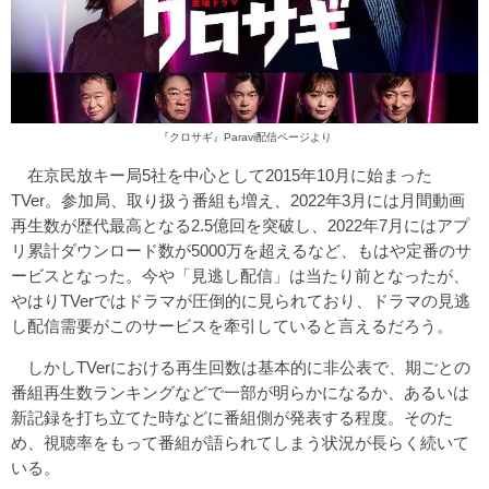
『クロサギ』
Paravi配信ページ
より
在京民放キー局5社を中心として2015年10月に始まった
TVer。参加局、取り扱う番組も増え、2022年3月には月間動画
再生数が歴代最高となる2.5億回を突破し、2022年7月にはアプ
リ累計ダウンロード数が5000万を超えるなど、もはや定番のサ
ービスとなった。今や「見逃し配信」は当たり前となったが、
やはりTVerではドラマが圧倒的に見られており、ドラマの見逃
し配信需要がこのサービスを牽引していると言えるだろう。
しかしTVerにおける再生回数は基本的に非公表で、期ごとの
番組再生数ランキングなどで一部が明らかになるか、あるいは
新記録を打ち立てた時などに番組側が発表する程度。そのた
め、視聴率をもって番組が語られてしまう状況が長らく続いて
いる。