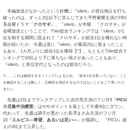
本編放送がなかったという好機に『silent』の首位独占を打ち
破ったのは、ずっと2位以下に甘んじてきた平野紫耀主演のTBS
系金曜ドラマ『
クロサギ
』。『silent』が木曜、『クロサギ』が
金曜放送ということで、TVer総合ランキングでは『silent』が1
位を制する期間に阻まれて『クロサギ』が総合1位を獲れない時
期が続いたが、今週は逆に『silent』が最高2位に留まったこと
もあり、1カ月ぶりに総合1位を獲得【*】。もともとTVer総合ラ
ンキングで10位より下に落ちない強さがあったこともあり、
『silent』と首位交代となったのは順当だろう。
※……これは確認するタイミングによるため、「総合1位を取っていない」こと
を確認することは難しく、正確性を保証するものではないことをご了承いただ
きたい
先週は2位までランクアップした吉沢亮主演のフジ月9『
PICU
小児集中治療室
』はややポイントを落として今週4位にダウン。
代わって、先週は調子が悪かった長澤まさみ主演のフジ月
10『
エルピス—希望、あるいは災い—
』が復調し、『PICU』超
えの3位まで上昇した。