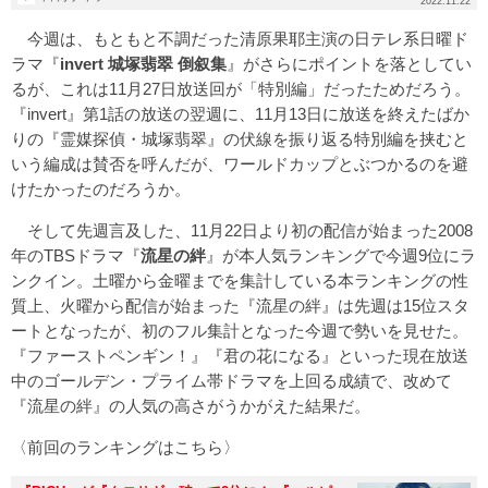
2022.11.22
今週は、もともと不調だった清原果耶主演の日テレ系日曜ド
ラマ『
invert 城塚翡翠 倒叙集
』がさらにポイントを落としてい
るが、これは11月27日放送回が「特別編」だったためだろう。
『invert』第1話の放送の翌週に、11月13日に放送を終えたばか
りの『霊媒探偵・城塚翡翠』の伏線を振り返る特別編を挟むと
いう編成は賛否を呼んだが、ワールドカップとぶつかるのを避
けたかったのだろうか。
そして先週言及した、11月22日より初の配信が始まった2008
年のTBSドラマ『
流星の絆
』が本人気ランキングで今週9位にラ
ンクイン。土曜から金曜までを集計している本ランキングの性
質上、火曜から配信が始まった『流星の絆』は先週は15位スタ
ートとなったが、初のフル集計となった今週で勢いを見せた。
『ファーストペンギン！』『君の花になる』といった現在放送
中のゴールデン・プライム帯ドラマを上回る成績で、改めて
『流星の絆』の人気の高さがうかがえた結果だ。
〈前回のランキングはこちら〉