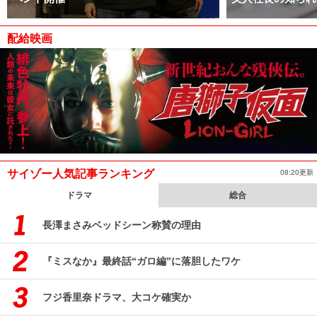
配給映画
サイゾー人気記事ランキング
08:20更新
ドラマ
総合
長澤まさみベッドシーン称賛の理由
『ミスなか』最終話“ガロ編”に落胆したワケ
フジ香里奈ドラマ、大コケ確実か