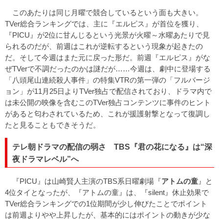
このあたりは同じ月曜で競合しているという面も大きい。
TVer総合ランキングでは、主に『エルピス』が首位を獲り、
『PICU』が2位に甘んじるという光景が火曜～水曜あたりで見
られるのだが、前週はこれが逆転するという現象が起きたの
だ。そして今週はまた元に戻った形だ。前週『エルピス』がな
ぜTVerで不調だったのかは謎だが……今週は、劇中に登場する
「八頭尾山連続殺人事件」の特集VTRの第一弾の「フルバージ
ョン」が11月25日よりTVer独占で配信されており、ドラマ内で
は未公開の映像を含むこのTVer独占コンテンツに事件のヒント
があると匂わされているため、これが援護射撃となって復調し
たと見ることもできそうだ。
テレ朝ドラマの配信の弱さ TBS『君の花になる』は“深
夜ドラマレベル”へ
『PICU』は山崎賢人主演のTBS系日曜劇場『
アトムの童
』と
4位タイとなったが、『アトムの童』は、『silent』休止効果で
TVer総合ランキングでの1位期間が少し伸びたことでポイント
は前週よりやや上昇したが、基本的にはポイントの動きが少な