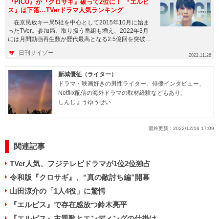
『PICU』が『クロサギ』破って2位に！ 『エルピ
ス』は下落…TVerドラマ人気ランキング
在京民放キー局5社を中心として2015年10月に始ま
ったTVer。参加局、取り扱う番組も増え、2022年3月
には月間動画再生数が歴代最高となる2.5億回を突破
し、20...
日刊サイゾー
2022.11.26
新城優征（ライター）
ドラマ・映画好きの男性ライター。俳優インタビュー、
Netflix配信の海外ドラマの取材経験などもあり。
しんじょうゆうせい
最終更新：
2022/12/16 17:09
関連記事
TVer人気、フジテレビドラマが1位2位独占
令和版『クロサギ』、“真の敵討ち編”開幕
山田涼介の「1人4役」に驚愕
『エルピス』で存在感放つ鈴木亮平
『エルピス』主題歌とエンディングの仕掛け