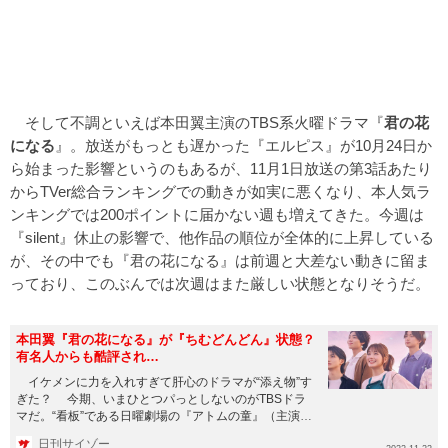
そして不調といえば本田翼主演のTBS系火曜ドラマ『
君の花
になる
』。放送がもっとも遅かった『エルピス』が10月24日か
ら始まった影響というのもあるが、11月1日放送の第3話あたり
からTVer総合ランキングでの動きが如実に悪くなり、本人気ラ
ンキングでは200ポイントに届かない週も増えてきた。今週は
『silent』休止の影響で、他作品の順位が全体的に上昇している
が、その中でも『君の花になる』は前週と大差ない動きに留ま
っており、このぶんでは次週はまた厳しい状態となりそうだ。
本田翼『君の花になる』が『ちむどんどん』状態？
有名人からも酷評され…
イケメンに力を入れすぎて肝心のドラマが“添え物”す
ぎた？ 今期、いまひとつパっとしないのがTBSドラ
マだ。“看板”である日曜劇場の『アトムの童』（主演・
山崎賢人）は...
日刊サイゾー