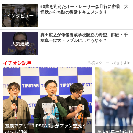
50歳を迎えたオートレーサー森且行に密着 大
怪我から奇跡の復活ドキュメンタリー
インタビュー
真田広之が俳優養成学校設立の野望、師匠・千
葉真一は大トラブルに…どうなる？
人気連載
イチオシ記事
※横スクロールできます▶
投票アプリ「TIPSTAR」がファン交流イ
ベント開催
美人社長の知られ