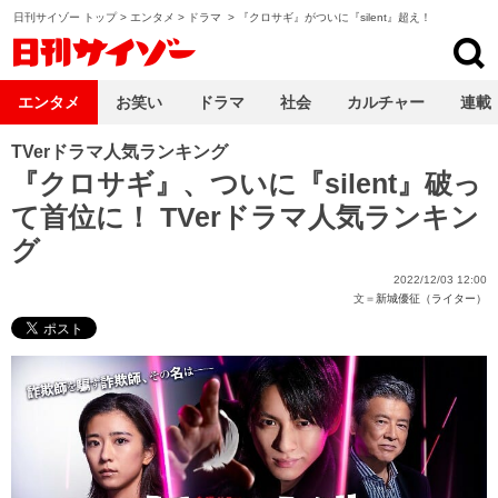
日刊サイゾー トップ
>
エンタメ
>
ドラマ
>
『クロサギ』がついに『silent』超え！
日刊サイゾー
エンタメ
お笑い
ドラマ
社会
カルチャー
連載
TVerドラマ人気ランキング
『クロサギ』、ついに『silent』破っ
て首位に！ TVerドラマ人気ランキン
グ
2022/12/03 12:00
文＝
新城優征（ライター）