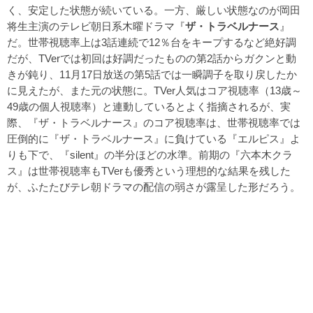
く、安定した状態が続いている。一方、厳しい状態なのが岡田
将生主演のテレビ朝日系木曜ドラマ『
ザ・トラベルナース
』
だ。世帯視聴率上は3話連続で12％台をキープするなど絶好調
だが、TVerでは初回は好調だったものの第2話からガクンと動
きが鈍り、11月17日放送の第5話では一瞬調子を取り戻したか
に見えたが、また元の状態に。TVer人気はコア視聴率（13歳～
49歳の個人視聴率）と連動しているとよく指摘されるが、実
際、『ザ・トラベルナース』のコア視聴率は、世帯視聴率では
圧倒的に『ザ・トラベルナース』に負けている『エルピス』よ
りも下で、『silent』の半分ほどの水準。前期の『六本木クラ
ス』は世帯視聴率もTVerも優秀という理想的な結果を残した
が、ふたたびテレ朝ドラマの配信の弱さが露呈した形だろう。